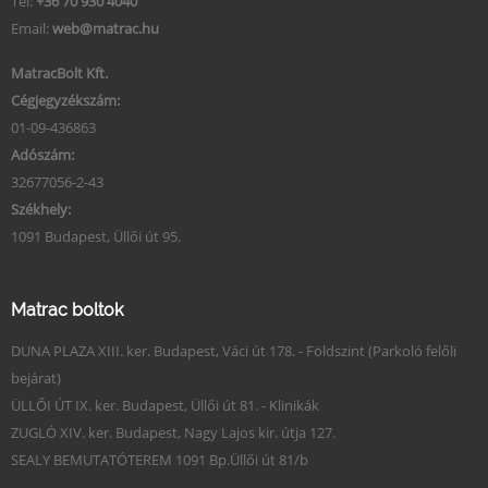
Tel:
+36 70 930 4040
Email:
web@matrac.hu
MatracBolt Kft.
Cégjegyzékszám:
01-09-436863
Adószám:
32677056-2-43
Székhely:
1091 Budapest, Üllői út 95.
Matrac boltok
DUNA PLAZA XIII. ker. Budapest, Váci út 178. - Földszint (Parkoló felőli
bejárat)
ÜLLŐI ÚT IX. ker. Budapest, Üllői út 81. - Klinikák
ZUGLÓ XIV. ker. Budapest, Nagy Lajos kir. útja 127.
SEALY BEMUTATÓTEREM 1091 Bp.Üllői út 81/b