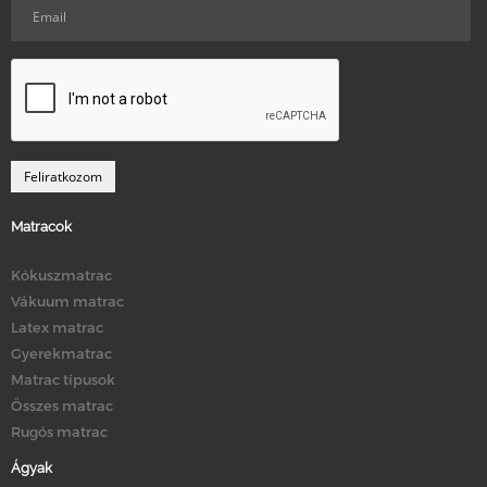
Matracok
Kókuszmatrac
Vákuum matrac
Latex matrac
Gyerekmatrac
Matrac típusok
Összes matrac
Rugós matrac
Ágyak