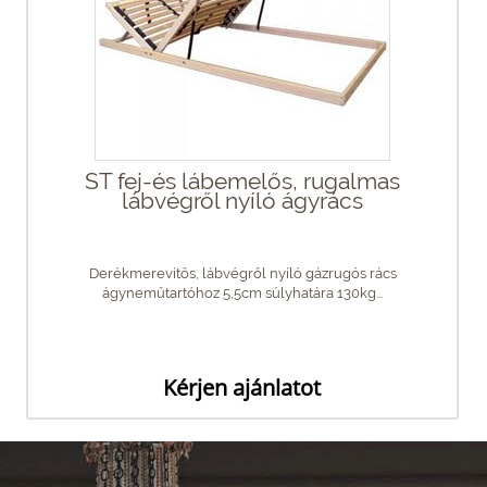
ST fej-és lábemelős, rugalmas
lábvégről nyíló ágyrács
Derékmerevítős, lábvégről nyíló gázrugós rács
ágyneműtartóhoz 5,5cm súlyhatára 130kg...
Kérjen ajánlatot