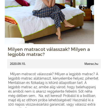
Milyen matracot válasszak? Milyen a
legjobb matrac?
2020.09.10.
Matrac.hu
Milyen matracot válasszak? Milyen a legjobb matrac? A
legjobb matrac alátámaszt, kényelembe helyez, pihentet.
Mentálisan és fizikailag is kitűnő állapotban tart. A
legjobb matrac az, amibe alig várod, hogy belehuppanj
és amiből nem is akarsz reggelente felkelni. Sőt néha
még délben sem… Na, ezt keresd! Próbáld ki a boltban,
majd élj az otthoni próba lehetőségével! Használd ki a
100 napos visszavásárlási garanciát, vagy válassz extra