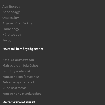
Ágy típusok
Kanapéágy
Összes ágy
Ágyneműtartós ágy
Franciaágy
Kárpitos ágy
Faágy
Matracok keménység szerint
Kétoldalas matracok
Matrac oldalt fekvéshez
Kemény matracok
Matrac hason fekvéshez
Félkemény matracok
Puha matracok
Matrac hanyatt fekvéshez
Matracok méret szerint