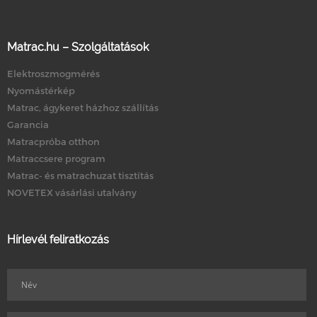
Matrac.hu – Szolgáltatások
Elektroszmogmérés
Nyomástérkép
Matrac, ágykeret házhoz szállítás
Garancia
Matracpróba otthon
Matraccsere program
Matrac- és matrachuzat tisztítás
NOVETEX vásárlási utalvány
Hírlevél feliratkozás