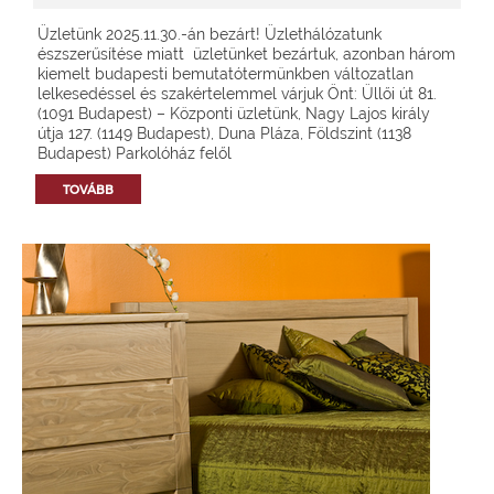
Üzletünk 2025.11.30.-án bezárt! Üzlethálózatunk
észszerűsítése miatt üzletünket bezártuk, azonban három
kiemelt budapesti bemutatótermünkben változatlan
lelkesedéssel és szakértelemmel várjuk Önt: Üllői út 81.
(1091 Budapest) – Központi üzletünk, Nagy Lajos király
útja 127. (1149 Budapest), Duna Pláza, Földszint (1138
Budapest) Parkolóház felől
TOVÁBB