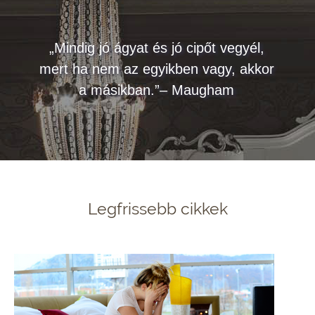
„Mindig jó ágyat és jó cipőt vegyél,
mert ha nem az egyikben vagy, akkor
a másikban.”– Maugham
Legfrissebb cikkek