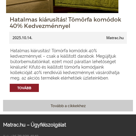
Hatalmas kiárusítás! Tömörfa komódok
40% Kedvezménnyel
2025.10.14.
Matrac.hu
Hatalmas kiárusítás! Tömörfa komódok 40%
kedvezménnyel – csak a kiállított darabok. Megújítjuk
bútorbemutatóinkat, ezért most páratlan lehetőséget
kínálunk! Kifutó és kiállított tömörfa komódjaink
kollekcióját 40% rendkívüli kedvezménnyel vásárolhatja
meg, az akciós termékek elérhetőek üzleteinkben.
TOVÁBB
Tovább a cikkekhez
Matrac.hu – Ügyfélszolgálat