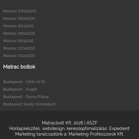
Matrac 200x200
Matrac 160x200
Matrac 80x200
Matrac 180x200
Matrac 90x200
Matrac 120x200
Matrac 140x200
Matrac boltok
Budapest - Üllői út 81.
Budapest - Zugló
Budapest - Duna Pláza
Budapest Sealy mintabolt
Matracbolt Kft. 2026 |
ÁSZF
Honlapkészítés
,
webdesign
,
keresőoptimalizálás
:
Expedient
Marketing tanácsadónk a:
Marketing Professzorok Kft.