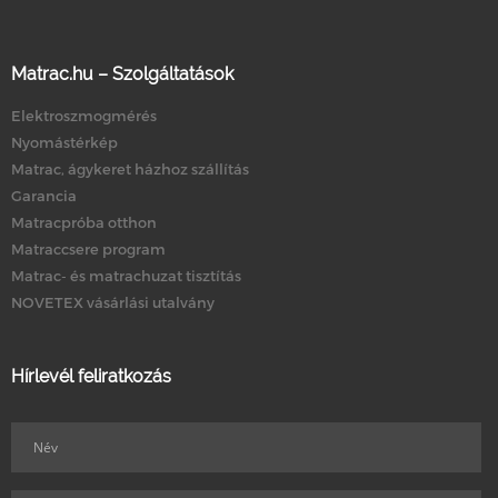
Matrac.hu – Szolgáltatások
Elektroszmogmérés
Nyomástérkép
Matrac, ágykeret házhoz szállítás
Garancia
Matracpróba otthon
Matraccsere program
Matrac- és matrachuzat tisztítás
NOVETEX vásárlási utalvány
Hírlevél feliratkozás