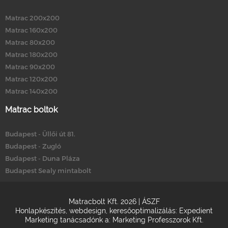
Matrac 200x200
Matrac 160x200
Matrac 80x200
Matrac 180x200
Matrac 90x200
Matrac 120x200
Matrac 140x200
Matrac boltok
Budapest - Üllői út 81.
Budapest - Zugló
Budapest - Duna Pláza
Budapest Sealy mintabolt
Matracbolt Kft. 2026 |
ÁSZF
Honlapkészítés
,
webdesign
,
keresőoptimalizálás
:
Expedient
Marketing tanácsadónk a:
Marketing Professzorok Kft.