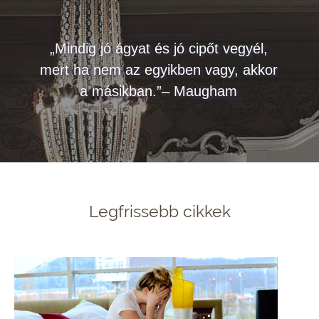
„Mindig jó ágyat és jó cipőt vegyél,
mert ha nem az egyikben vagy, akkor
a másikban.”– Maugham
Legfrissebb cikkek