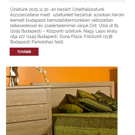
Üzletünk 2025.11.30.-án bezárt! Üzlethálózatunk
észszerűsítése miatt üzletünket bezártuk, azonban három
kiemelt budapesti bemutatótermünkben változatlan
lelkesedéssel és szakértelemmel várjuk Önt: Üllői út 81.
(1091 Budapest) – Központi üzletünk, Nagy Lajos király
útja 127. (1149 Budapest), Duna Pláza, Földszint (1138
Budapest) Parkolóház felől
TOVÁBB