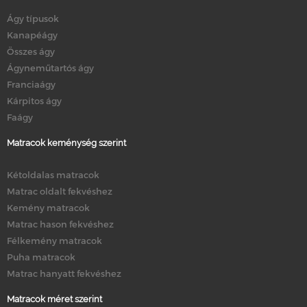
Ágy típusok
Kanapéágy
Összes ágy
Ágyneműtartós ágy
Franciaágy
Kárpitos ágy
Faágy
Matracok keménység szerint
Kétoldalas matracok
Matrac oldalt fekvéshez
Kemény matracok
Matrac hason fekvéshez
Félkemény matracok
Puha matracok
Matrac hanyatt fekvéshez
Matracok méret szerint