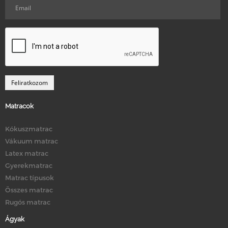
Matracok
Kókuszmatrac
Vákuum matrac
Latex matrac
Gyerekmatrac
Matrac típusok
Összes matrac
Rugós matrac
Ágyak