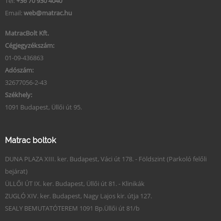
Tel:
+36 70 930 4040
Email:
web@matrac.hu
MatracBolt Kft.
Cégjegyzékszám:
01-09-436863
Adószám:
32677056-2-43
Székhely:
1091 Budapest, Üllői út 95.
Matrac boltok
DUNA PLAZA XIII. ker. Budapest, Váci út 178. - Földszint (Parkoló felőli
bejárat)
ÜLLŐI ÚT IX. ker. Budapest, Üllői út 81. - Klinikák
ZUGLÓ XIV. ker. Budapest, Nagy Lajos kir. útja 127.
SEALY BEMUTATÓTEREM 1091 Bp.Üllői út 81/b