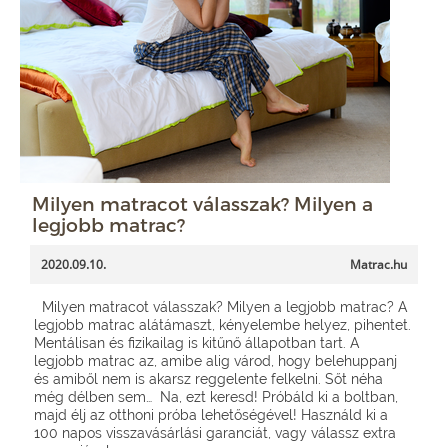
Milyen matracot válasszak? Milyen a
legjobb matrac?
2020.09.10.
Matrac.hu
Milyen matracot válasszak? Milyen a legjobb matrac? A
legjobb matrac alátámaszt, kényelembe helyez, pihentet.
Mentálisan és fizikailag is kitűnő állapotban tart. A
legjobb matrac az, amibe alig várod, hogy belehuppanj
és amiből nem is akarsz reggelente felkelni. Sőt néha
még délben sem… Na, ezt keresd! Próbáld ki a boltban,
majd élj az otthoni próba lehetőségével! Használd ki a
100 napos visszavásárlási garanciát, vagy válassz extra