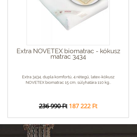
Extra NOVETEX biomatrac - kókusz
matrac 3434
Extra 3434, dupla komfortú, 4 rétegű, latex-kókusz
NOVETEX biomatrac 15 cm, súlyhatára 110 kg...
236 990 Ft
187 222 Ft