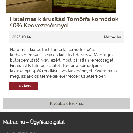
Hatalmas kiárusítás! Tömörfa komódok
40% Kedvezménnyel
2025.10.14.
Matrac.hu
Hatalmas kiárusítás! Tömörfa komódok 40%
kedvezménnyel – csak a kiállított darabok. Megújítjuk
bútorbemutatóinkat, ezért most páratlan lehetőséget
kínálunk! Kifutó és kiállított tömörfa komódjaink
kollekcióját 40% rendkívüli kedvezménnyel vásárolhatja
meg, az akciós termékek elérhetőek üzleteinkben.
TOVÁBB
Tovább a cikkekhez
Matrac.hu – Ügyfélszolgálat