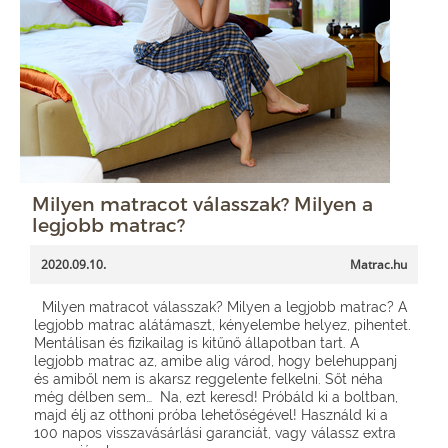
Milyen matracot válasszak? Milyen a
legjobb matrac?
2020.09.10.
Matrac.hu
Milyen matracot válasszak? Milyen a legjobb matrac? A
legjobb matrac alátámaszt, kényelembe helyez, pihentet.
Mentálisan és fizikailag is kitűnő állapotban tart. A
legjobb matrac az, amibe alig várod, hogy belehuppanj
és amiből nem is akarsz reggelente felkelni. Sőt néha
még délben sem… Na, ezt keresd! Próbáld ki a boltban,
majd élj az otthoni próba lehetőségével! Használd ki a
100 napos visszavásárlási garanciát, vagy válassz extra