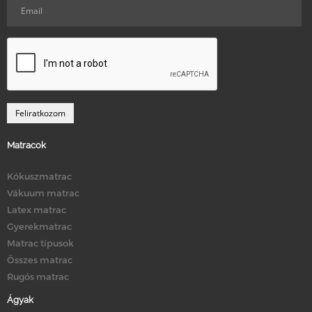
Matracok
Kókuszmatrac
Vákuum matrac
Latex matrac
Gyerekmatrac
Matrac típusok
Összes matrac
Rugós matrac
Ágyak