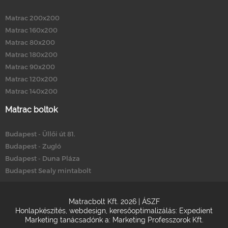
Matrac 200x200
Matrac 160x200
Matrac 80x200
Matrac 180x200
Matrac 90x200
Matrac 120x200
Matrac 140x200
Matrac boltok
Budapest - Üllői út 81.
Budapest - Zugló
Budapest - Duna Pláza
Budapest Sealy mintabolt
Matracbolt Kft. 2026 |
ÁSZF
Honlapkészítés
,
webdesign
,
keresőoptimalizálás
:
Expedient
Marketing tanácsadónk a:
Marketing Professzorok Kft.