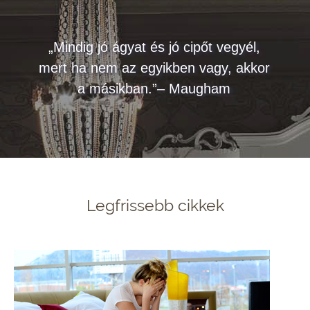
„Mindig jó ágyat és jó cipőt vegyél,
mert ha nem az egyikben vagy, akkor
a másikban.”– Maugham
Legfrissebb cikkek