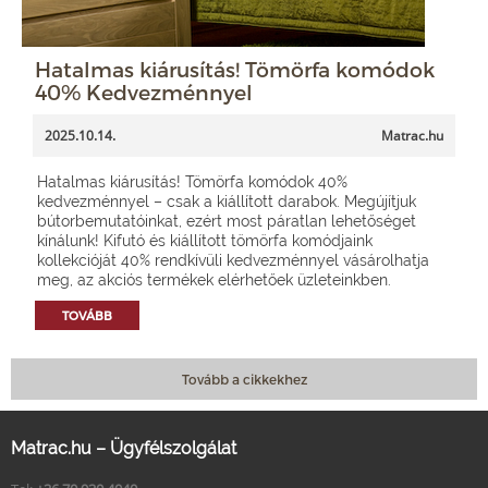
Hatalmas kiárusítás! Tömörfa komódok
40% Kedvezménnyel
2025.10.14.
Matrac.hu
Hatalmas kiárusítás! Tömörfa komódok 40%
kedvezménnyel – csak a kiállított darabok. Megújítjuk
bútorbemutatóinkat, ezért most páratlan lehetőséget
kínálunk! Kifutó és kiállított tömörfa komódjaink
kollekcióját 40% rendkívüli kedvezménnyel vásárolhatja
meg, az akciós termékek elérhetőek üzleteinkben.
TOVÁBB
Tovább a cikkekhez
Matrac.hu – Ügyfélszolgálat