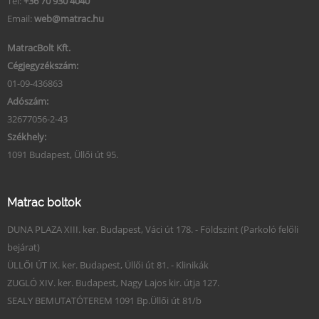
Tel:
+36 70 930 4040
Email:
web@matrac.hu
MatracBolt Kft.
Cégjegyzékszám:
01-09-436863
Adószám:
32677056-2-43
Székhely:
1091 Budapest, Üllői út 95.
Matrac boltok
DUNA PLAZA XIII. ker. Budapest, Váci út 178. - Földszint (Parkoló felőli
bejárat)
ÜLLŐI ÚT IX. ker. Budapest, Üllői út 81. - Klinikák
ZUGLÓ XIV. ker. Budapest, Nagy Lajos kir. útja 127.
SEALY BEMUTATÓTEREM 1091 Bp.Üllői út 81/b