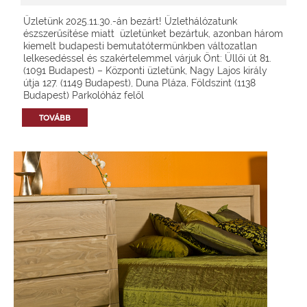
Üzletünk 2025.11.30.-án bezárt! Üzlethálózatunk
észszerűsítése miatt üzletünket bezártuk, azonban három
kiemelt budapesti bemutatótermünkben változatlan
lelkesedéssel és szakértelemmel várjuk Önt: Üllői út 81.
(1091 Budapest) – Központi üzletünk, Nagy Lajos király
útja 127. (1149 Budapest), Duna Pláza, Földszint (1138
Budapest) Parkolóház felől
TOVÁBB