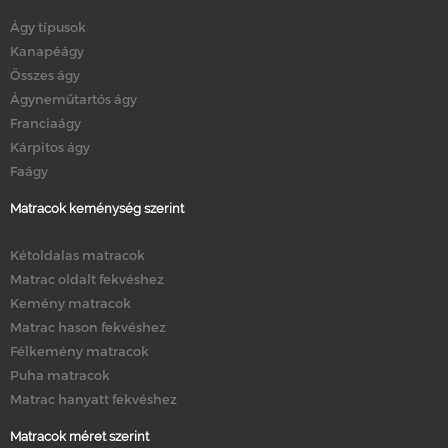
Ágy típusok
Kanapéágy
Összes ágy
Ágyneműtartós ágy
Franciaágy
Kárpitos ágy
Faágy
Matracok keménység szerint
Kétoldalas matracok
Matrac oldalt fekvéshez
Kemény matracok
Matrac hason fekvéshez
Félkemény matracok
Puha matracok
Matrac hanyatt fekvéshez
Matracok méret szerint