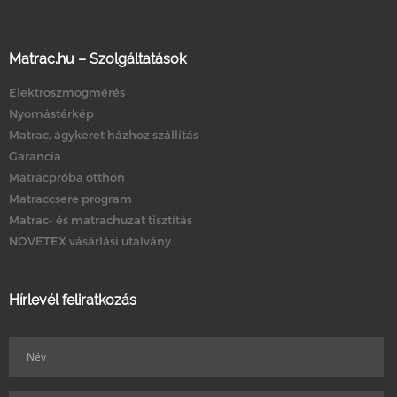
Matrac.hu – Szolgáltatások
Elektroszmogmérés
Nyomástérkép
Matrac, ágykeret házhoz szállítás
Garancia
Matracpróba otthon
Matraccsere program
Matrac- és matrachuzat tisztítás
NOVETEX vásárlási utalvány
Hírlevél feliratkozás