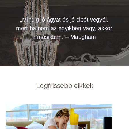
„Mindig jó ágyat és jó cipőt vegyél,
mert ha nem az egyikben vagy, akkor
a másikban.”– Maugham
Legfrissebb cikkek