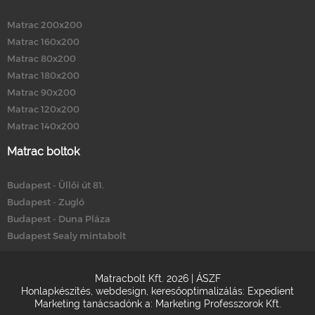
Matrac 200x200
Matrac 160x200
Matrac 80x200
Matrac 180x200
Matrac 90x200
Matrac 120x200
Matrac 140x200
Matrac boltok
Budapest - Üllői út 81.
Budapest - Zugló
Budapest - Duna Pláza
Budapest Sealy mintabolt
Matracbolt Kft. 2026 |
ÁSZF
Honlapkészítés
,
webdesign
,
keresőoptimalizálás
:
Expedient
Marketing tanácsadónk a:
Marketing Professzorok Kft.