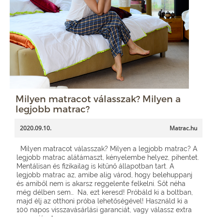
Milyen matracot válasszak? Milyen a
legjobb matrac?
2020.09.10.
Matrac.hu
Milyen matracot válasszak? Milyen a legjobb matrac? A
legjobb matrac alátámaszt, kényelembe helyez, pihentet.
Mentálisan és fizikailag is kitűnő állapotban tart. A
legjobb matrac az, amibe alig várod, hogy belehuppanj
és amiből nem is akarsz reggelente felkelni. Sőt néha
még délben sem… Na, ezt keresd! Próbáld ki a boltban,
majd élj az otthoni próba lehetőségével! Használd ki a
100 napos visszavásárlási garanciát, vagy válassz extra