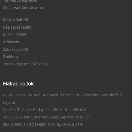
Tel:
+36 70 930 4040
Email:
web@matrac.hu
MatracBolt Kft.
Cégjegyzékszám:
01-09-436863
Adószám:
32677056-2-43
Székhely:
1091 Budapest, Üllői út 95.
Matrac boltok
DUNA PLAZA XIII. ker. Budapest, Váci út 178. - Földszint (Parkoló felőli
bejárat)
ÜLLŐI ÚT IX. ker. Budapest, Üllői út 81. - Klinikák
ZUGLÓ XIV. ker. Budapest, Nagy Lajos kir. útja 127.
SEALY BEMUTATÓTEREM 1091 Bp.Üllői út 81/b