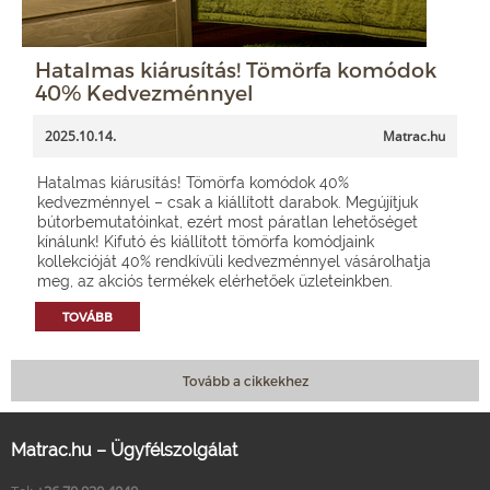
Hatalmas kiárusítás! Tömörfa komódok
40% Kedvezménnyel
2025.10.14.
Matrac.hu
Hatalmas kiárusítás! Tömörfa komódok 40%
kedvezménnyel – csak a kiállított darabok. Megújítjuk
bútorbemutatóinkat, ezért most páratlan lehetőséget
kínálunk! Kifutó és kiállított tömörfa komódjaink
kollekcióját 40% rendkívüli kedvezménnyel vásárolhatja
meg, az akciós termékek elérhetőek üzleteinkben.
TOVÁBB
Tovább a cikkekhez
Matrac.hu – Ügyfélszolgálat