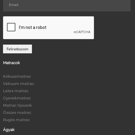
Matracok
Kókuszmatrac
Vákuum matrac
Latex matrac
Gyerekmatrac
Matrac típusok
Összes matrac
Rugós matrac
Ágyak