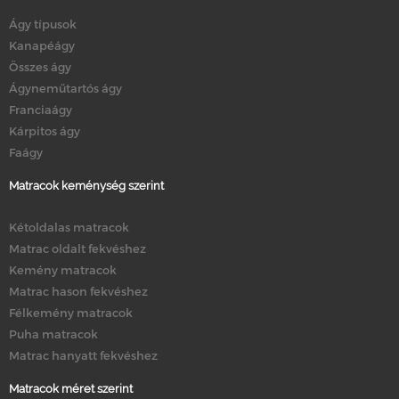
Ágy típusok
Kanapéágy
Összes ágy
Ágyneműtartós ágy
Franciaágy
Kárpitos ágy
Faágy
Matracok keménység szerint
Kétoldalas matracok
Matrac oldalt fekvéshez
Kemény matracok
Matrac hason fekvéshez
Félkemény matracok
Puha matracok
Matrac hanyatt fekvéshez
Matracok méret szerint