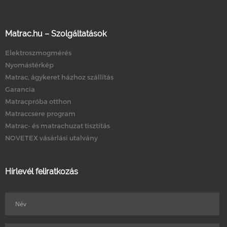
Matrac.hu – Szolgáltatások
Elektroszmogmérés
Nyomástérkép
Matrac, ágykeret házhoz szállítás
Garancia
Matracpróba otthon
Matraccsere program
Matrac- és matrachuzat tisztítás
NOVETEX vásárlási utalvány
Hírlevél feliratkozás