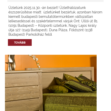
Üzletünk 2025.11.30.-án bezárt! Üzlethálózatunk
észszerűsítése miatt üzletünket bezártuk, azonban három
kiemelt budapesti bemutatótermünkben változatlan
lelkesedéssel és szakértelemmel várjuk Önt: Üllői út 81.
(1091 Budapest) – Központi üzletünk, Nagy Lajos király
útja 127. (1149 Budapest), Duna Pláza, Földszint (1138
Budapest) Parkolóház felől
TOVÁBB