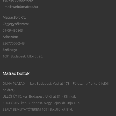
Tel:
+36 70 930 4040
Email:
web@matrac.hu
MatracBolt Kft.
Cégjegyzékszám:
01-09-436863
Adószám:
32677056-2-43
Székhely:
1091 Budapest, Üllői út 95.
Matrac boltok
DUNA PLAZA XIII. ker. Budapest, Váci út 178. - Földszint (Parkoló felőli
bejárat)
ÜLLŐI ÚT IX. ker. Budapest, Üllői út 81. - Klinikák
ZUGLÓ XIV. ker. Budapest, Nagy Lajos kir. útja 127.
SEALY BEMUTATÓTEREM 1091 Bp.Üllői út 81/b