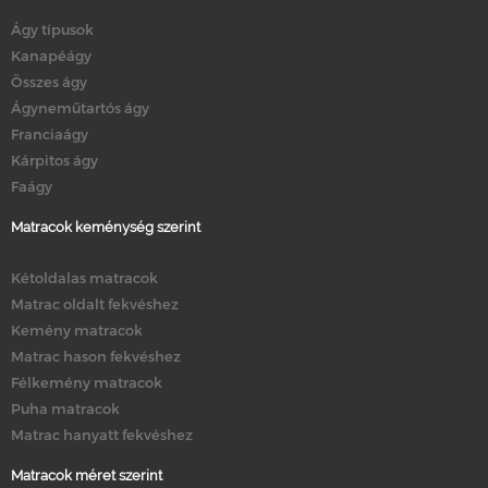
Ágy típusok
Kanapéágy
Összes ágy
Ágyneműtartós ágy
Franciaágy
Kárpitos ágy
Faágy
Matracok keménység szerint
Kétoldalas matracok
Matrac oldalt fekvéshez
Kemény matracok
Matrac hason fekvéshez
Félkemény matracok
Puha matracok
Matrac hanyatt fekvéshez
Matracok méret szerint