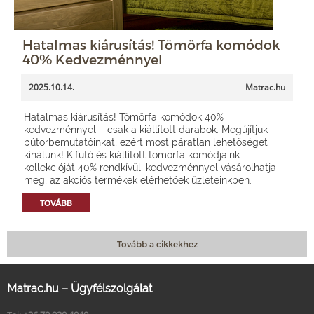
Hatalmas kiárusítás! Tömörfa komódok
40% Kedvezménnyel
2025.10.14.
Matrac.hu
Hatalmas kiárusítás! Tömörfa komódok 40%
kedvezménnyel – csak a kiállított darabok. Megújítjuk
bútorbemutatóinkat, ezért most páratlan lehetőséget
kínálunk! Kifutó és kiállított tömörfa komódjaink
kollekcióját 40% rendkívüli kedvezménnyel vásárolhatja
meg, az akciós termékek elérhetőek üzleteinkben.
TOVÁBB
Tovább a cikkekhez
Matrac.hu – Ügyfélszolgálat