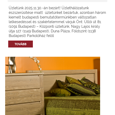
Üzletünk 2025.11.30.-án bezárt! Üzlethálózatunk
észszerűsítése miatt üzletünket bezártuk, azonban három
kiemelt budapesti bemutatótermünkben változatlan
lelkesedéssel és szakértelemmel várjuk Önt: Üllői út 81.
(1091 Budapest) – Központi üzletünk, Nagy Lajos király
útja 127. (1149 Budapest), Duna Pláza, Földszint (1138
Budapest) Parkolóház felől
TOVÁBB