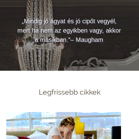
„Mindig jó ágyat és jó cipőt vegyél,
mert ha nem az egyikben vagy, akkor
a másikban.”– Maugham
Legfrissebb cikkek