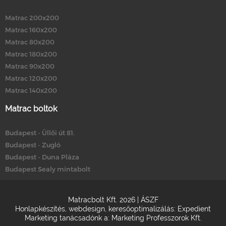
Matrac 200x200
Matrac 160x200
Matrac 80x200
Matrac 180x200
Matrac 90x200
Matrac 120x200
Matrac 140x200
Matrac boltok
Budapest - Üllői út 81.
Budapest - Zugló
Budapest - Duna Pláza
Budapest Sealy mintabolt
Matracbolt Kft. 2026 |
ÁSZF
Honlapkészítés
,
webdesign
,
keresőoptimalizálás
:
Expedient
Marketing tanácsadónk a:
Marketing Professzorok Kft.