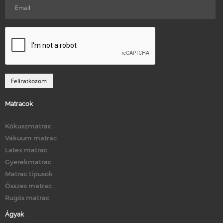
Matracok
Kókuszmatrac
Vákuum matrac
Latex matrac
Gyerekmatrac
Matrac típusok
Összes matrac
Rugós matrac
Ágyak