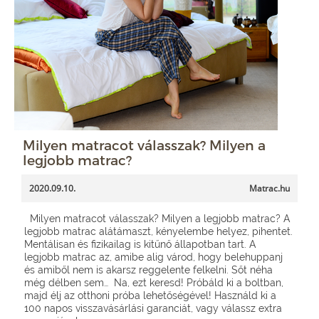
Milyen matracot válasszak? Milyen a
legjobb matrac?
2020.09.10.
Matrac.hu
Milyen matracot válasszak? Milyen a legjobb matrac? A
legjobb matrac alátámaszt, kényelembe helyez, pihentet.
Mentálisan és fizikailag is kitűnő állapotban tart. A
legjobb matrac az, amibe alig várod, hogy belehuppanj
és amiből nem is akarsz reggelente felkelni. Sőt néha
még délben sem… Na, ezt keresd! Próbáld ki a boltban,
majd élj az otthoni próba lehetőségével! Használd ki a
100 napos visszavásárlási garanciát, vagy válassz extra