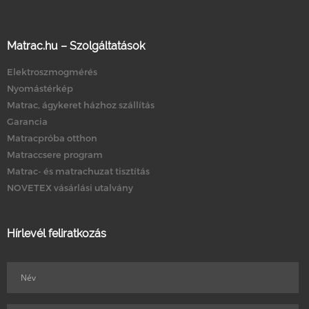
Matrac.hu – Szolgáltatások
Elektroszmogmérés
Nyomástérkép
Matrac, ágykeret házhoz szállítás
Garancia
Matracpróba otthon
Matraccsere program
Matrac- és matrachuzat tisztítás
NOVETEX vásárlási utalvány
Hírlevél feliratkozás