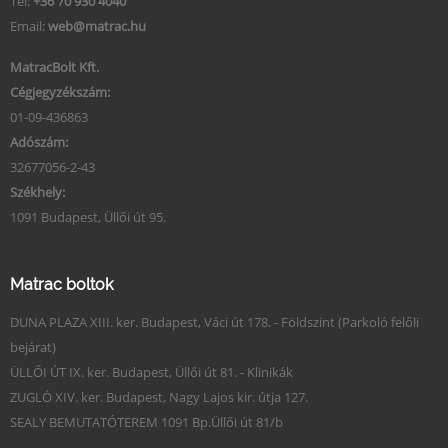
Tel:
+36 70 930 4040
Email:
web@matrac.hu
MatracBolt Kft.
Cégjegyzékszám:
01-09-436863
Adószám:
32677056-2-43
Székhely:
1091 Budapest, Üllői út 95.
Matrac boltok
DUNA PLAZA XIII. ker. Budapest, Váci út 178. - Földszint (Parkoló felőli
bejárat)
ÜLLŐI ÚT IX. ker. Budapest, Üllői út 81. - Klinikák
ZUGLÓ XIV. ker. Budapest, Nagy Lajos kir. útja 127.
SEALY BEMUTATÓTEREM 1091 Bp.Üllői út 81/b