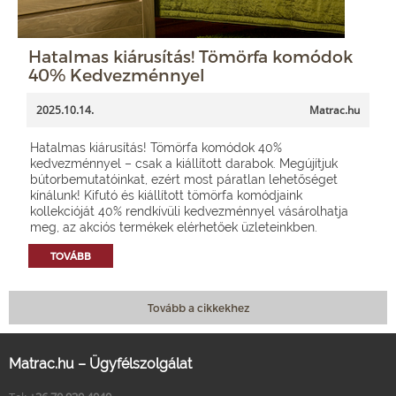
Hatalmas kiárusítás! Tömörfa komódok
40% Kedvezménnyel
2025.10.14.
Matrac.hu
Hatalmas kiárusítás! Tömörfa komódok 40%
kedvezménnyel – csak a kiállított darabok. Megújítjuk
bútorbemutatóinkat, ezért most páratlan lehetőséget
kínálunk! Kifutó és kiállított tömörfa komódjaink
kollekcióját 40% rendkívüli kedvezménnyel vásárolhatja
meg, az akciós termékek elérhetőek üzleteinkben.
TOVÁBB
Tovább a cikkekhez
Matrac.hu – Ügyfélszolgálat