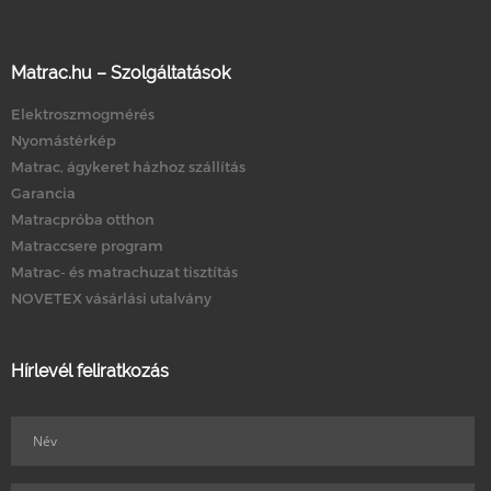
Matrac.hu – Szolgáltatások
Elektroszmogmérés
Nyomástérkép
Matrac, ágykeret házhoz szállítás
Garancia
Matracpróba otthon
Matraccsere program
Matrac- és matrachuzat tisztítás
NOVETEX vásárlási utalvány
Hírlevél feliratkozás