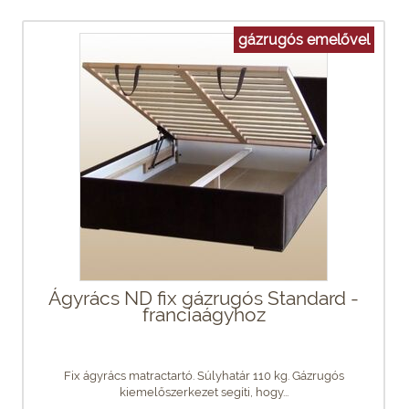
gázrugós emelővel
Ágyrács ND fix gázrugós Standard -
franciaágyhoz
Fix ágyrács matractartó. Súlyhatár 110 kg. Gázrugós
kiemelőszerkezet segíti, hogy...