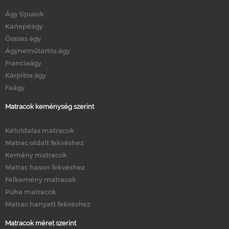
Ágy típusok
Kanapéágy
Összes ágy
Ágyneműtartós ágy
Franciaágy
Kárpitos ágy
Faágy
Matracok keménység szerint
Kétoldalas matracok
Matrac oldalt fekvéshez
Kemény matracok
Matrac hason fekvéshez
Félkemény matracok
Puha matracok
Matrac hanyatt fekvéshez
Matracok méret szerint