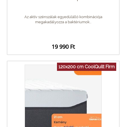
Az aktív szénszálak egyedülálló kombinációja
megakadályozza a baktériumok...
19 990 Ft
120x200 cm CoolQuilt Firm