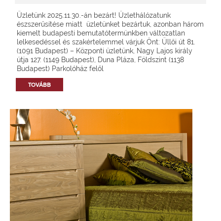
Üzletünk 2025.11.30.-án bezárt! Üzlethálózatunk
észszerűsítése miatt üzletünket bezártuk, azonban három
kiemelt budapesti bemutatótermünkben változatlan
lelkesedéssel és szakértelemmel várjuk Önt: Üllői út 81.
(1091 Budapest) – Központi üzletünk, Nagy Lajos király
útja 127. (1149 Budapest), Duna Pláza, Földszint (1138
Budapest) Parkolóház felől
TOVÁBB