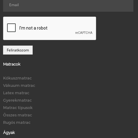
Matracok
Kókuszmatrac
Vákuum matrac
Latex matrac
Gyerekmatrac
Matrac típusok
Összes matrac
Rugós matrac
Ágyak