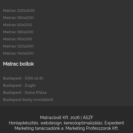
Matrac 200x200
Matrac 160x200
Matrac 80x200
Matrac 180x200
Matrac 90x200
Matrac 120x200
Matrac 140x200
Matrac boltok
Budapest - Üllői út 81.
Budapest - Zugló
Budapest - Duna Pláza
Budapest Sealy mintabolt
Matracbolt Kft. 2026 |
ÁSZF
Honlapkészítés
,
webdesign
,
keresőoptimalizálás
:
Expedient
Marketing tanácsadónk a:
Marketing Professzorok Kft.