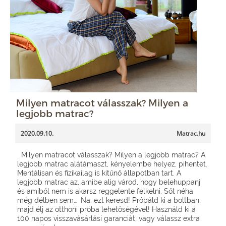
Milyen matracot válasszak? Milyen a
legjobb matrac?
2020.09.10.
Matrac.hu
Milyen matracot válasszak? Milyen a legjobb matrac? A
legjobb matrac alátámaszt, kényelembe helyez, pihentet.
Mentálisan és fizikailag is kitűnő állapotban tart. A
legjobb matrac az, amibe alig várod, hogy belehuppanj
és amiből nem is akarsz reggelente felkelni. Sőt néha
még délben sem… Na, ezt keresd! Próbáld ki a boltban,
majd élj az otthoni próba lehetőségével! Használd ki a
100 napos visszavásárlási garanciát, vagy válassz extra