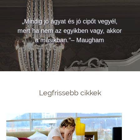
„Mindig jó ágyat és jó cipőt vegyél,
mert ha nem az egyikben vagy, akkor
a másikban.”– Maugham
Legfrissebb cikkek