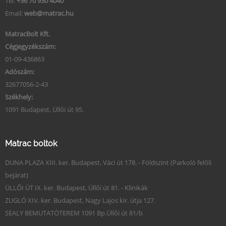
Tel:
+36 70 930 4040
Email:
web@matrac.hu
MatracBolt Kft.
Cégjegyzékszám:
01-09-436863
Adószám:
32677056-2-43
Székhely:
1091 Budapest, Üllői út 95.
Matrac boltok
DUNA PLAZA XIII. ker. Budapest, Váci út 178. - Földszint (Parkoló felőli
bejárat)
ÜLLŐI ÚT IX. ker. Budapest, Üllői út 81. - Klinikák
ZUGLÓ XIV. ker. Budapest, Nagy Lajos kir. útja 127.
SEALY BEMUTATÓTEREM 1091 Bp.Üllői út 81/b