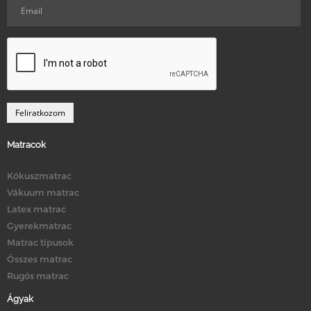
Matracok
Kókuszmatrac
Vákuum matrac
Latex matrac
Gyerekmatrac
Matrac típusok
Összes matrac
Rugós matrac
Ágyak