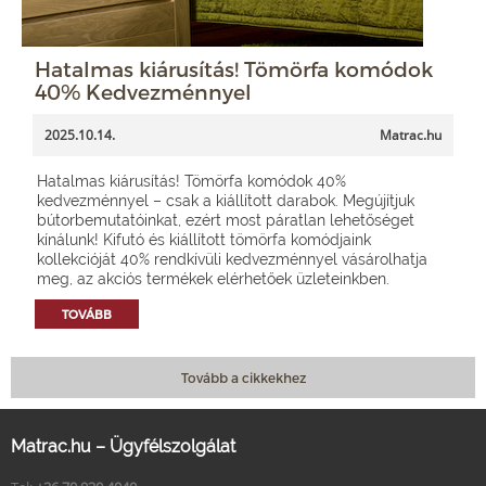
Hatalmas kiárusítás! Tömörfa komódok
40% Kedvezménnyel
2025.10.14.
Matrac.hu
Hatalmas kiárusítás! Tömörfa komódok 40%
kedvezménnyel – csak a kiállított darabok. Megújítjuk
bútorbemutatóinkat, ezért most páratlan lehetőséget
kínálunk! Kifutó és kiállított tömörfa komódjaink
kollekcióját 40% rendkívüli kedvezménnyel vásárolhatja
meg, az akciós termékek elérhetőek üzleteinkben.
TOVÁBB
Tovább a cikkekhez
Matrac.hu – Ügyfélszolgálat