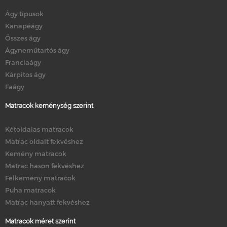
Ágy típusok
Kanapéágy
Összes ágy
Ágyneműtartós ágy
Franciaágy
Kárpitos ágy
Faágy
Matracok keménység szerint
Kétoldalas matracok
Matrac oldalt fekvéshez
Kemény matracok
Matrac hason fekvéshez
Félkemény matracok
Puha matracok
Matrac hanyatt fekvéshez
Matracok méret szerint