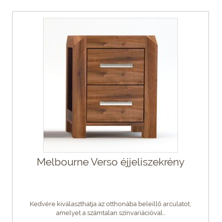
Melbourne Verso éjjeliszekrény
Kedvére kiválaszthatja az otthonába beleillő arculatot,
amelyet a számtalan színvariációval...