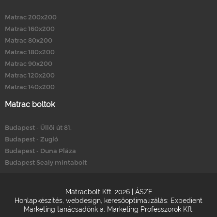
Matrac 200x200
Matrac 160x200
Matrac 80x200
Matrac 180x200
Matrac 90x200
Matrac 120x200
Matrac 140x200
Matrac boltok
Budapest - Üllői út 81.
Budapest - Zugló
Budapest - Duna Pláza
Budapest Sealy mintabolt
Matracbolt Kft. 2026 |
ÁSZF
Honlapkészítés
,
webdesign
,
keresőoptimalizálás
:
Expedient
Marketing tanácsadónk a:
Marketing Professzorok Kft.