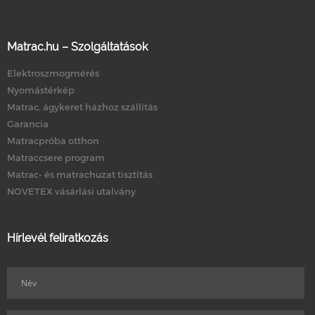
Matrac.hu – Szolgáltatások
Elektroszmogmérés
Nyomástérkép
Matrac, ágykeret házhoz szállítás
Garancia
Matracpróba otthon
Matraccsere program
Matrac- és matrachuzat tisztítás
NOVETEX vásárlási utalvány
Hírlevél feliratkozás