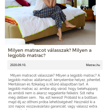
Milyen matracot válasszak? Milyen a
legjobb matrac?
2020.09.10.
Matrac.hu
Milyen matracot válasszak? Milyen a legjobb matrac? A
legjobb matrac alátámaszt, kényelembe helyez, pihentet.
Mentálisan és fizikailag is kitűnő állapotban tart. A
legjobb matrac az, amibe alig várod, hogy belehuppanj
és amiből nem is akarsz reggelente felkelni. Sőt néha
még délben sem… Na, ezt keresd! Próbáld ki a boltban,
majd élj az otthoni próba lehetőségével! Használd ki a
100 napos visszavásárlási garanciát, vagy válassz extra