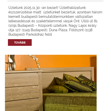
Üzletünk 2025.11.30.-án bezárt! Üzlethálózatunk
észszerűsítése miatt üzletünket bezártuk, azonban három
kiemelt budapesti bemutatótermünkben változatlan
lelkesedéssel és szakértelemmel várjuk Önt: Üllői út 81.
(1091 Budapest) – Központi üzletünk, Nagy Lajos király
útja 127. (1149 Budapest), Duna Pláza, Földszint (1138
Budapest) Parkolóház felől
TOVÁBB