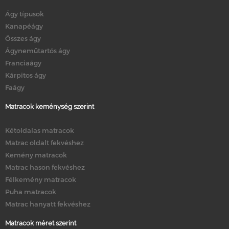
Ágy típusok
Kanapéágy
Összes ágy
Ágyneműtartós ágy
Franciaágy
Kárpitos ágy
Faágy
Matracok keménység szerint
Kétoldalas matracok
Matrac oldalt fekvéshez
Kemény matracok
Matrac hason fekvéshez
Félkemény matracok
Puha matracok
Matrac hanyatt fekvéshez
Matracok méret szerint