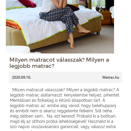
Milyen matracot válasszak? Milyen a
legjobb matrac?
2020.09.10.
Matrac.hu
Milyen matracot válasszak? Milyen a legjobb matrac? A
legjobb matrac alátámaszt, kényelembe helyez, pihentet.
Mentálisan és fizikailag is kitűnő állapotban tart. A
legjobb matrac az, amibe alig várod, hogy belehuppanj
és amiből nem is akarsz reggelente felkelni. Sőt néha
még délben sem… Na, ezt keresd! Próbáld ki a boltban,
majd élj az otthoni próba lehetőségével! Használd ki a
100 napos visszavásárlási garanciát, vagy válassz extra