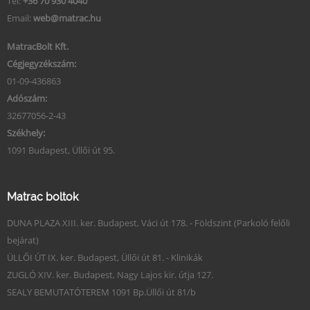
Tel:
+36 70 930 4040
Email:
web@matrac.hu
MatracBolt Kft.
Cégjegyzékszám:
01-09-436863
Adószám:
32677056-2-43
Székhely:
1091 Budapest, Üllői út 95.
Matrac boltok
DUNA PLAZA XIII. ker. Budapest, Váci út 178. - Földszint (Parkoló felőli
bejárat)
ÜLLŐI ÚT IX. ker. Budapest, Üllői út 81. - Klinikák
ZUGLÓ XIV. ker. Budapest, Nagy Lajos kir. útja 127.
SEALY BEMUTATÓTEREM 1091 Bp.Üllői út 81/b