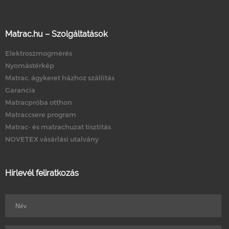
Matrac.hu – Szolgáltatások
Elektroszmogmérés
Nyomástérkép
Matrac, ágykeret házhoz szállítás
Garancia
Matracpróba otthon
Matraccsere program
Matrac- és matrachuzat tisztítás
NOVETEX vásárlási utalvány
Hírlevél feliratkozás