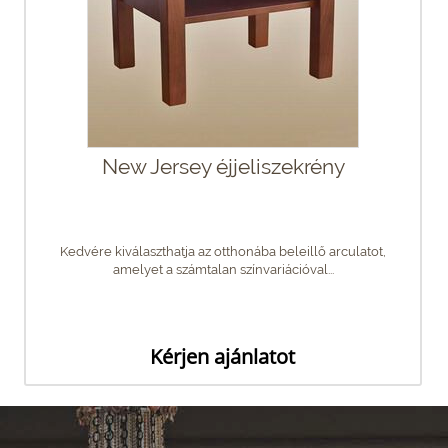
New Jersey éjjeliszekrény
Kedvére kiválaszthatja az otthonába beleillő arculatot,
amelyet a számtalan színvariációval...
Kérjen ajánlatot