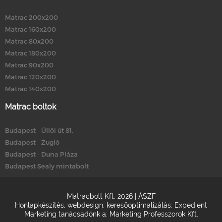
Matrac 200x200
Matrac 160x200
Matrac 80x200
Matrac 180x200
Matrac 90x200
Matrac 120x200
Matrac 140x200
Matrac boltok
Budapest - Üllői út 81.
Budapest - Zugló
Budapest - Duna Pláza
Budapest Sealy mintabolt
Matracbolt Kft. 2026 |
ÁSZF
Honlapkészítés
,
webdesign
,
keresőoptimalizálás
:
Expedient
Marketing tanácsadónk a:
Marketing Professzorok Kft.