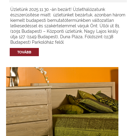
Üzletünk 2025.11.30.-án bezárt! Üzlethálózatunk
észszerűsítése miatt üzletünket bezártuk, azonban három
kiemelt budapesti bemutatótermünkben változatlan
lelkesedéssel és szakértelemmel várjuk Önt: Üllői út 81.
(1091 Budapest) – Központi üzletünk, Nagy Lajos király
útja 127. (1149 Budapest), Duna Pláza, Földszint (1138
Budapest) Parkolóház felől
TOVÁBB