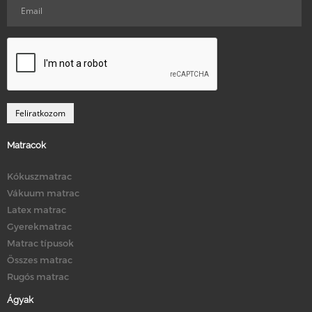
Matracok
Kókuszmatrac
Vákuum matrac
Latex matrac
Gyerekmatrac
Matrac típusok
Összes matrac
Rugós matrac
Ágyak