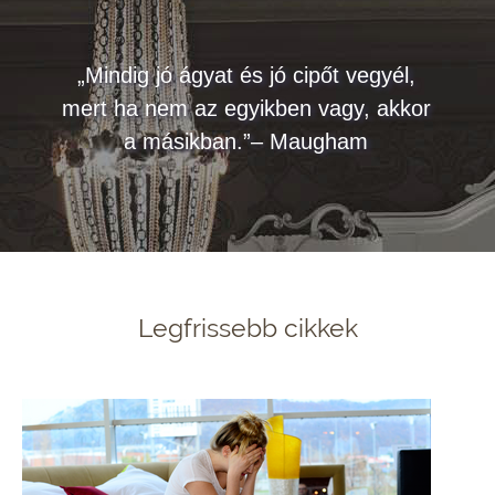
„Mindig jó ágyat és jó cipőt vegyél,
mert ha nem az egyikben vagy, akkor
a másikban.”– Maugham
Legfrissebb cikkek