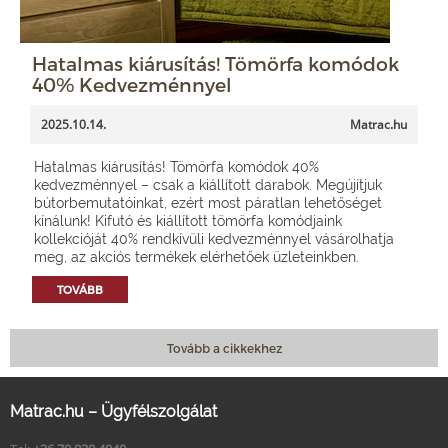
Hatalmas kiárusítás! Tömörfa komódok
40% Kedvezménnyel
2025.10.14.
Matrac.hu
Hatalmas kiárusítás! Tömörfa komódok 40%
kedvezménnyel – csak a kiállított darabok. Megújítjuk
bútorbemutatóinkat, ezért most páratlan lehetőséget
kínálunk! Kifutó és kiállított tömörfa komódjaink
kollekcióját 40% rendkívüli kedvezménnyel vásárolhatja
meg, az akciós termékek elérhetőek üzleteinkben.
TOVÁBB
Tovább a cikkekhez
Matrac.hu – Ügyfélszolgálat