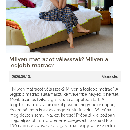
Milyen matracot válasszak? Milyen a
legjobb matrac?
2020.09.10.
Matrac.hu
Milyen matracot válasszak? Milyen a legjobb matrac? A
legjobb matrac alátámaszt, kényelembe helyez, pihentet.
Mentálisan és fizikailag is kitűnő állapotban tart. A
legjobb matrac az, amibe alig várod, hogy belehuppanj
és amiből nem is akarsz reggelente felkelni. Sőt néha
még délben sem… Na, ezt keresd! Próbáld ki a boltban,
majd élj az otthoni próba lehetőségével! Használd ki a
100 napos visszavásárlási garanciát, vagy válassz extra