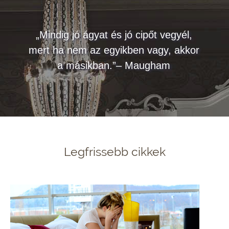
„Mindig jó ágyat és jó cipőt vegyél,
mert ha nem az egyikben vagy, akkor
a másikban.”– Maugham
Legfrissebb cikkek