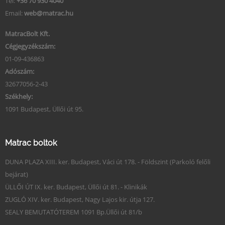
Tel:
+36 70 930 4040
Email:
web@matrac.hu
MatracBolt Kft.
Cégjegyzékszám:
01-09-436863
Adószám:
32677056-2-43
Székhely:
1091 Budapest, Üllői út 95.
Matrac boltok
DUNA PLAZA XIII. ker. Budapest, Váci út 178. - Földszint (Parkoló felőli
bejárat)
ÜLLŐI ÚT IX. ker. Budapest, Üllői út 81. - Klinikák
ZUGLÓ XIV. ker. Budapest, Nagy Lajos kir. útja 127.
SEALY BEMUTATÓTEREM 1091 Bp.Üllői út 81/b