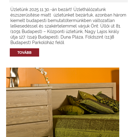
Üzletünk 2025.11.30.-án bezárt! Üzlethálózatunk
észszerűsítése miatt üzletünket bezártuk, azonban három
kiemelt budapesti bemutatótermünkben változatlan
lelkesedéssel és szakértelemmel várjuk Önt: Üllői út 81.
(1091 Budapest) – Központi üzletünk, Nagy Lajos király
útja 127. (1149 Budapest), Duna Pláza, Földszint (1138
Budapest) Parkolóház felől
TOVÁBB