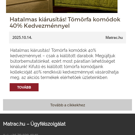
Hatalmas kiárusítás! Tömörfa komódok
40% Kedvezménnyel
2025.10.14.
Matrac.hu
Hatalmas kiárusítás! Tömörfa komódok 40%
kedvezménnyel – csak a kiállított darabok. Megújítjuk
bútorbemutatóinkat, ezért most páratlan lehetőséget
kínálunk! Kifutó és kiállított tömörfa komódjaink
kollekcióját 40% rendkívüli kedvezménnyel vásárolhatja
meg, az akciós termékek elérhetőek üzleteinkben.
TOVÁBB
Tovább a cikkekhez
Matrac.hu – Ügyfélszolgálat