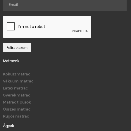
Matracok
Kókuszmatrac
Vákuum matrac
Latex matrac
Gyerekmatrac
Matrac típusok
Összes matrac
Rugós matrac
Ágyak