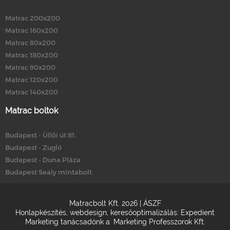
Matrac 200x200
Matrac 160x200
Matrac 80x200
Matrac 180x200
Matrac 90x200
Matrac 120x200
Matrac 140x200
Matrac boltok
Budapest - Üllői út 81.
Budapest - Zugló
Budapest - Duna Pláza
Budapest Sealy mintabolt
Matracbolt Kft. 2026 |
ÁSZF
Honlapkészítés
,
webdesign
,
keresőoptimalizálás
:
Expedient
Marketing tanácsadónk a:
Marketing Professzorok Kft.