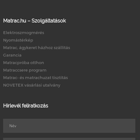
Matrac.hu – Szolgáltatások
Elektroszmogmérés
Nyomástérkép
Matrac, ágykeret házhoz szállítás
Garancia
Matracpróba otthon
Matraccsere program
Matrac- és matrachuzat tisztítás
NOVETEX vásárlási utalvány
Hírlevél feliratkozás