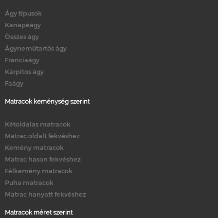
Ágy típusok
Kanapéágy
Összes ágy
Ágyneműtartós ágy
Franciaágy
Kárpitos ágy
Faágy
Matracok keménység szerint
Kétoldalas matracok
Matrac oldalt fekvéshez
Kemény matracok
Matrac hason fekvéshez
Félkemény matracok
Puha matracok
Matrac hanyatt fekvéshez
Matracok méret szerint