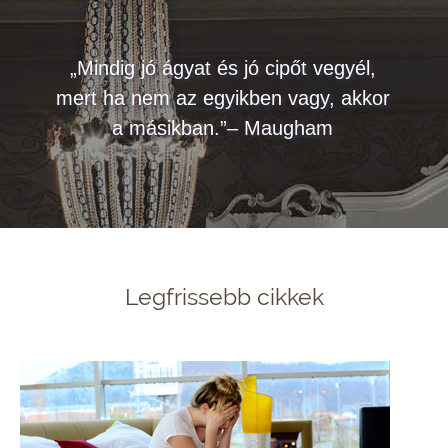
„Mindig jó ágyat és jó cipőt vegyél,
mert ha nem az egyikben vagy, akkor
a másikban.”– Maugham
Legfrissebb cikkek