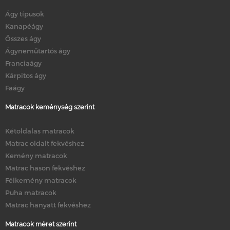
Ágy típusok
Kanapéágy
Összes ágy
Ágyneműtartós ágy
Franciaágy
Kárpitos ágy
Faágy
Matracok keménység szerint
Kétoldalas matracok
Matrac oldalt fekvéshez
Kemény matracok
Matrac hason fekvéshez
Félkemény matracok
Puha matracok
Matrac hanyatt fekvéshez
Matracok méret szerint