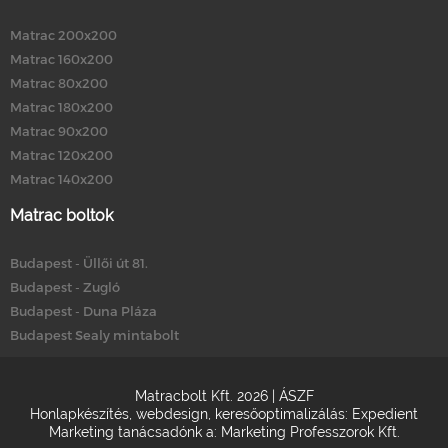
Matrac 200x200
Matrac 160x200
Matrac 80x200
Matrac 180x200
Matrac 90x200
Matrac 120x200
Matrac 140x200
Matrac boltok
Budapest - Üllői út 81.
Budapest - Zugló
Budapest - Duna Pláza
Budapest Sealy mintabolt
Matracbolt Kft. 2026 |
ÁSZF
Honlapkészítés
,
webdesign
,
keresőoptimalizálás
:
Expedient
Marketing tanácsadónk a:
Marketing Professzorok Kft.