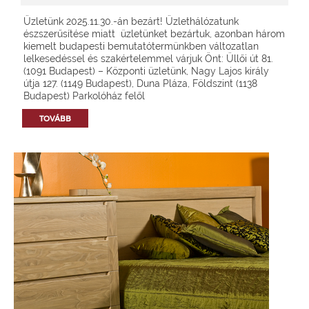
Üzletünk 2025.11.30.-án bezárt! Üzlethálózatunk
észszerűsítése miatt üzletünket bezártuk, azonban három
kiemelt budapesti bemutatótermünkben változatlan
lelkesedéssel és szakértelemmel várjuk Önt: Üllői út 81.
(1091 Budapest) – Központi üzletünk, Nagy Lajos király
útja 127. (1149 Budapest), Duna Pláza, Földszint (1138
Budapest) Parkolóház felől
TOVÁBB