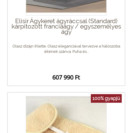
Elisir Ágykeret ágyráccsal (Standard)
kárpitozott franciaágy / egyszemélyes
ágy
Olasz dizájn ihlette. Olasz eleganciával tervezve a hálószoba
ékének szánva. Puha és...
607 990 Ft
100% gyapjú