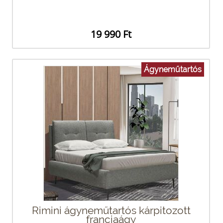
19 990 Ft
Ágyneműtartós
Rimini ágyneműtartós kárpitozott
franciaágy