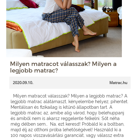
Milyen matracot válasszak? Milyen a
legjobb matrac?
2020.09.10.
Matrac.hu
Milyen matracot válasszak? Milyen a legjobb matrac? A
legjobb matrac alátámaszt, kényelembe helyez, pihentet.
Mentálisan és fizikailag is kitűnő állapotban tart. A
legjobb matrac az, amibe alig várod, hogy belehuppanj
és amiből nem is akarsz reggelente felkelni. Sőt néha
még délben sem… Na, ezt keresd! Próbáld ki a boltban,
majd élj az otthoni próba lehetőségével! Használd ki a
100 napos visszavásárlási garanciát, vagy válassz extra