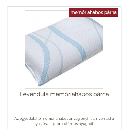
memóriahabos párna
Levendula memóriahabos párna
Az egyedülálló memóriahabos anyag enyhíti a nyomást a
nyak és a fej területén, és nyugodt...