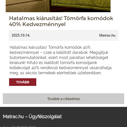
Hatalmas kiárusítás! Tömörfa komódok
40% Kedvezménnyel
2025.10.14.
Matrac.hu
Hatalmas kiárusítás! Tömörfa komódok 40%
kedvezménnyel – csak a kiállított darabok. Megújítjuk
bútorbemutatóinkat, ezért most páratlan lehetőséget
kínálunk! Kifutó és kiállított tömörfa komódjaink
kollekcióját 40% rendkívüli kedvezménnyel vásárolhatja
meg, az akciós termékek elérhetőek üzleteinkben.
TOVÁBB
Tovább a cikkekhez
Matrac.hu – Ügyfélszolgálat