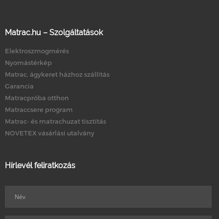
Matrac.hu – Szolgáltatások
Elektroszmogmérés
Nyomástérkép
Matrac, ágykeret házhoz szállítás
Garancia
Matracpróba otthon
Matraccsere program
Matrac- és matrachuzat tisztítás
NOVETEX vásárlási utalvány
Hírlevél feliratkozás