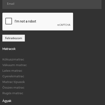
Matracok
Kókuszmatrac
Vákuum matrac
Latex matrac
Gyerekmatrac
Matrac típusok
Összes matrac
Rugós matrac
Ágyak