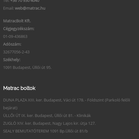
Tel:
+36 70 930 4040
Email:
web@matrac.hu
MatracBolt Kft.
Cégjegyzékszám:
01-09-436863
Adószám:
32677056-2-43
Székhely:
1091 Budapest, Üllői út 95.
Matrac boltok
DUNA PLAZA XIII. ker. Budapest, Váci út 178. - Földszint (Parkoló felőli
bejárat)
ÜLLŐI ÚT IX. ker. Budapest, Üllői út 81. - Klinikák
ZUGLÓ XIV. ker. Budapest, Nagy Lajos kir. útja 127.
SEALY BEMUTATÓTEREM 1091 Bp.Üllői út 81/b