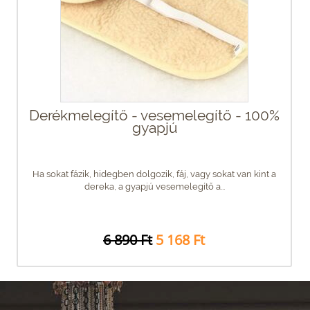
Derékmelegítő - vesemelegítő - 100%
gyapjú
Ha sokat fázik, hidegben dolgozik, fáj, vagy sokat van kint a
dereka, a gyapjú vesemelegítő a...
6 890 Ft
5 168 Ft