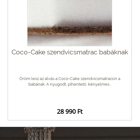
Coco-Cake szendvicsmatrac babáknak
Öröm lesz az alvás a Coco-Cake szendvicsmatracon a
babának. A nyugodt, pihentető, kényelmes...
28 990 Ft