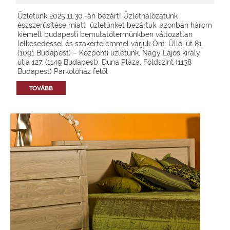
Üzletünk 2025.11.30.-án bezárt! Üzlethálózatunk
észszerűsítése miatt üzletünket bezártuk, azonban három
kiemelt budapesti bemutatótermünkben változatlan
lelkesedéssel és szakértelemmel várjuk Önt: Üllői út 81.
(1091 Budapest) – Központi üzletünk, Nagy Lajos király
útja 127. (1149 Budapest), Duna Pláza, Földszint (1138
Budapest) Parkolóház felől
TOVÁBB