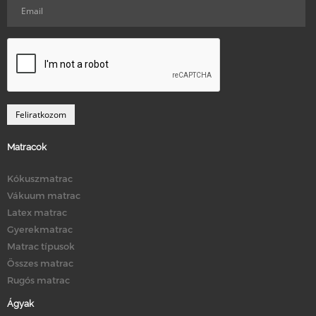
Matracok
Kókuszmatrac
Vákuum matrac
Latex matrac
Gyerekmatrac
Matrac típusok
Összes matrac
Rugós matrac
Ágyak