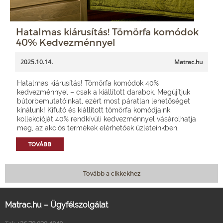
Hatalmas kiárusítás! Tömörfa komódok
40% Kedvezménnyel
2025.10.14.
Matrac.hu
Hatalmas kiárusítás! Tömörfa komódok 40%
kedvezménnyel – csak a kiállított darabok. Megújítjuk
bútorbemutatóinkat, ezért most páratlan lehetőséget
kínálunk! Kifutó és kiállított tömörfa komódjaink
kollekcióját 40% rendkívüli kedvezménnyel vásárolhatja
meg, az akciós termékek elérhetőek üzleteinkben.
TOVÁBB
Tovább a cikkekhez
Matrac.hu – Ügyfélszolgálat