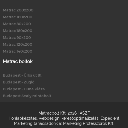
Matrac 200x200
Matrac 160x200
Matrac 80x200
Matrac 180x200
Matrac 90x200
Matrac 120x200
Matrac 140x200
Matrac boltok
Budapest - Üllői út 81.
Budapest - Zugló
Budapest - Duna Pláza
Budapest Sealy mintabolt
Matracbolt Kft. 2026 |
ÁSZF
Honlapkészítés
,
webdesign
,
keresőoptimalizálás
:
Expedient
Marketing tanácsadónk a:
Marketing Professzorok Kft.