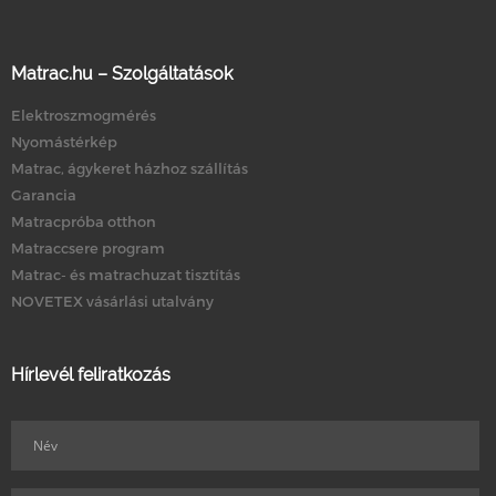
Matrac.hu – Szolgáltatások
Elektroszmogmérés
Nyomástérkép
Matrac, ágykeret házhoz szállítás
Garancia
Matracpróba otthon
Matraccsere program
Matrac- és matrachuzat tisztítás
NOVETEX vásárlási utalvány
Hírlevél feliratkozás