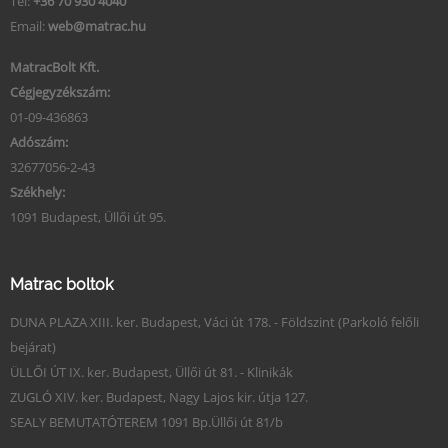
Tel:
+36 70 930 4040
Email:
web@matrac.hu
MatracBolt Kft.
Cégjegyzékszám:
01-09-436863
Adószám:
32677056-2-43
Székhely:
1091 Budapest, Üllői út 95.
Matrac boltok
DUNA PLAZA XIII. ker. Budapest, Váci út 178. - Földszint (Parkoló felőli
bejárat)
ÜLLŐI ÚT IX. ker. Budapest, Üllői út 81. - Klinikák
ZUGLÓ XIV. ker. Budapest, Nagy Lajos kir. útja 127.
SEALY BEMUTATÓTEREM 1091 Bp.Üllői út 81/b