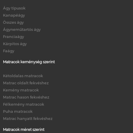
Ágy típusok
Kanapéágy
Összes ágy
Ágyneműtartós ágy
Franciaágy
Kárpitos ágy
Faágy
Matracok keménység szerint
Kétoldalas matracok
Matrac oldalt fekvéshez
Kemény matracok
Matrac hason fekvéshez
Félkemény matracok
Puha matracok
Matrac hanyatt fekvéshez
Matracok méret szerint