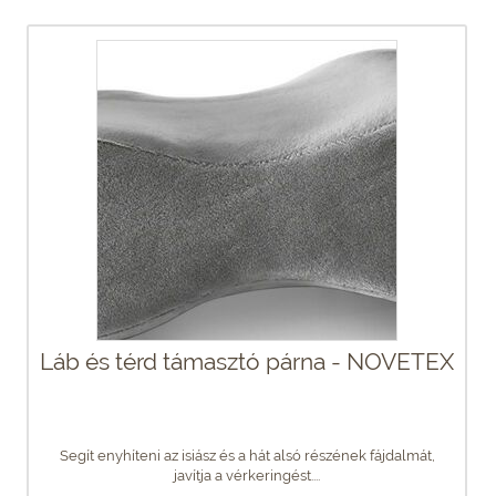
Láb és térd támasztó párna - NOVETEX
Segít enyhíteni az isiász és a hát alsó részének fájdalmát,
javítja a vérkeringést....