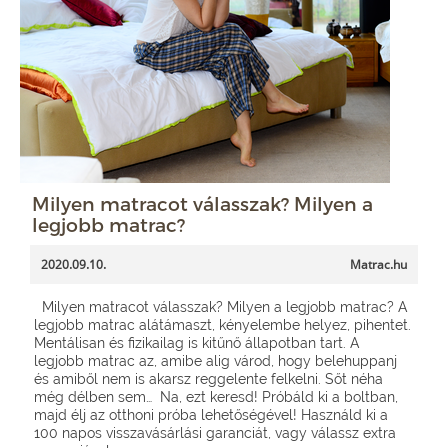
Milyen matracot válasszak? Milyen a
legjobb matrac?
2020.09.10.
Matrac.hu
Milyen matracot válasszak? Milyen a legjobb matrac? A
legjobb matrac alátámaszt, kényelembe helyez, pihentet.
Mentálisan és fizikailag is kitűnő állapotban tart. A
legjobb matrac az, amibe alig várod, hogy belehuppanj
és amiből nem is akarsz reggelente felkelni. Sőt néha
még délben sem… Na, ezt keresd! Próbáld ki a boltban,
majd élj az otthoni próba lehetőségével! Használd ki a
100 napos visszavásárlási garanciát, vagy válassz extra