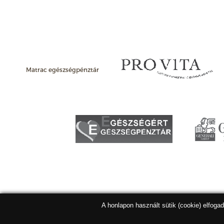
Matrac egészségpénztár
A honlapon használt sütik (cookie) elfoga
Matracbolt Kft. 2026 |
ÁSZF