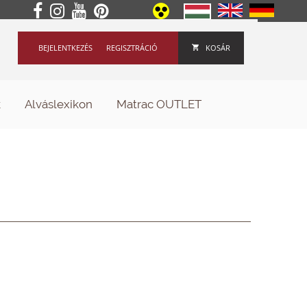
BEJELENTKEZÉS
REGISZTRÁCIÓ
KOSÁR
k
Alváslexikon
Matrac OUTLET