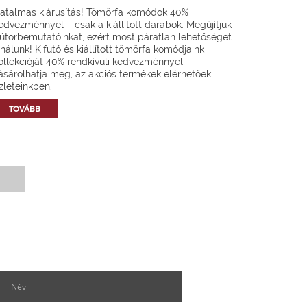
atalmas kiárusítás! Tömörfa komódok 40%
edvezménnyel – csak a kiállított darabok. Megújítjuk
útorbemutatóinkat, ezért most páratlan lehetőséget
ínálunk! Kifutó és kiállított tömörfa komódjaink
ollekcióját 40% rendkívüli kedvezménnyel
ásárolhatja meg, az akciós termékek elérhetőek
zleteinkben.
TOVÁBB
Hírlevél feliratkozás