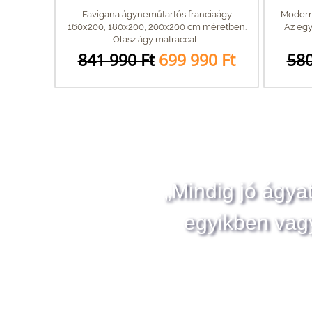
Favigana ágyneműtartós franciaágy
Modern 
160x200, 180x200, 200x200 cm méretben.
Az egy
Olasz ágy matraccal...
841 990 Ft
699 990 Ft
580
„Mindig jó ágya
egyikben vag