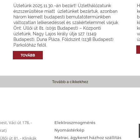
Üzletünk 2025.11.30.-án bezárt! Üzlethálózatunk
H
észszerűsítése miatt üzletünket bezártuk, azonban
k
három kiemelt budapesti bemutatótermünkben
b
változatlan lelkesedéssel és szakértelemmel várjuk
k
Önt: Üllői út 81. (1091 Budapest) – Központi
k
üzletünk, Nagy Lajos király útja 127. (1149
v
Budapest), Duna Pláza, Földszint (1138 Budapest)
ü
Parkolóház felől
TOVÁBB
Tovább a cikkekhez
Matrac.hu – Szolgáltatások
st, Váci út 178. -
Elektroszmogmérés
rat)
Nyomástérkép
Matrac, ágykeret házhoz szállítás
llői út 81. - Klinikák