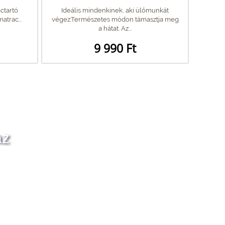
actartó
Ideális mindenkinek, aki ülőmunkát
atrac...
végez.Természetes módon támasztja meg
a hátat. Az...
9 990 Ft
az