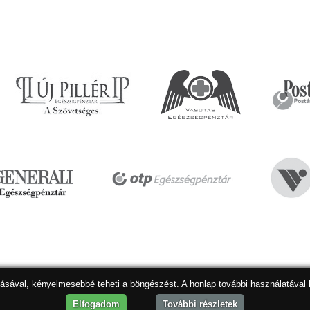
dásával, kényelmesebbé teheti a böngészést. A honlap további használatával 
Hon
Elfogadom
További részletek