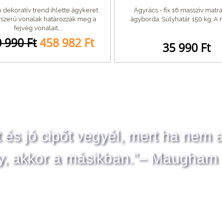
dekoratív trend ihlette ágykeret.
Ágyrács - fix 16 masszív matr
szerű vonalak határozzák meg a
ágyborda. Súlyhatár 150 kg. A m
fejvég vonalait,...
 990 Ft
458 982 Ft
35 990 Ft
t és jó cipőt vegyél, mert ha nem 
y, akkor a másikban.”– Maugham