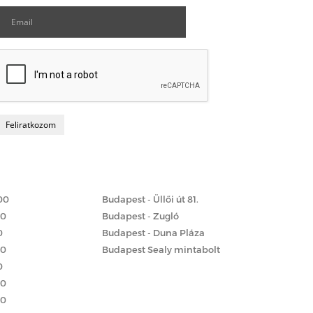
Matrac boltok
 szerint
00
Budapest - Üllői út 81.
00
Budapest - Zugló
0
Budapest - Duna Pláza
00
Budapest Sealy mintabolt
0
00
00