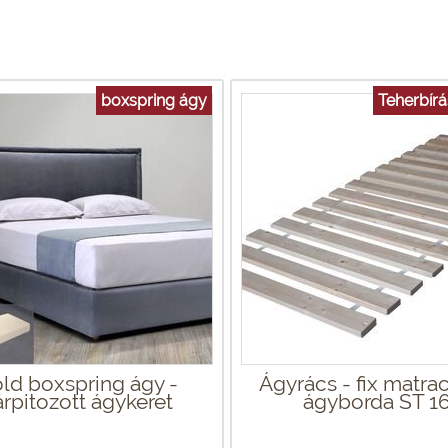
boxspring ágy
Teherbírá
ld boxspring ágy -
Ágyrács - fix matrac
árpitozott ágykeret
ágyborda ST 1