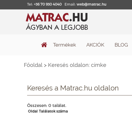
Tel:
+36 70 930 4040
Email:
web@matrac.hu
Termékek
AKCIÓK
BLOG
Főoldal
>
Keresés oldalon: címke
Keresés a Matrac.hu oldalon
Összesen: 0 találat.
Oldal
Találatok száma