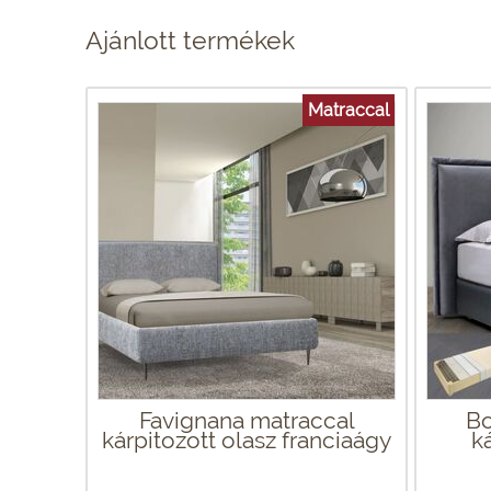
Ajánlott termékek
Matraccal
Favignana matraccal
Bo
kárpitozott olasz franciaágy
k