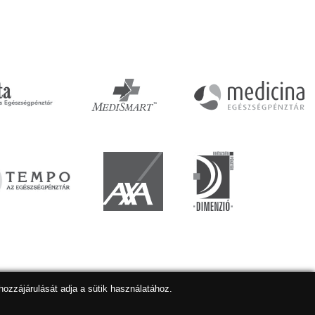
hozzájárulását adja a sütik használatához.
lapkészítés
,
webdesign
,
keresőoptimalizálás
:
Expedient
Marketing tanácsadónk a:
Marketing Professzorok Kft.