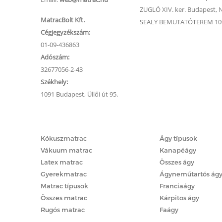
ZUGLÓ XIV. ker. Budapest, Na
MatracBolt Kft.
SEALY BEMUTATÓTEREM 1091
Cégjegyzékszám:
01-09-436863
Adószám:
32677056-2-43
Székhely:
1091 Budapest, Üllői út 95.
Matracok
Ágyak
Kókuszmatrac
Ágy típusok
Vákuum matrac
Kanapéágy
Latex matrac
Összes ágy
Gyerekmatrac
Ágyneműtartós ág
Matrac típusok
Franciaágy
Összes matrac
Kárpitos ágy
Rugós matrac
Faágy