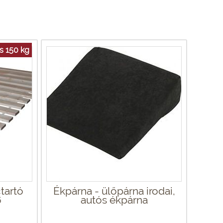
s 150 kg
tartó
Ékpárna - ülőpárna irodai,
6
autós ékpárna