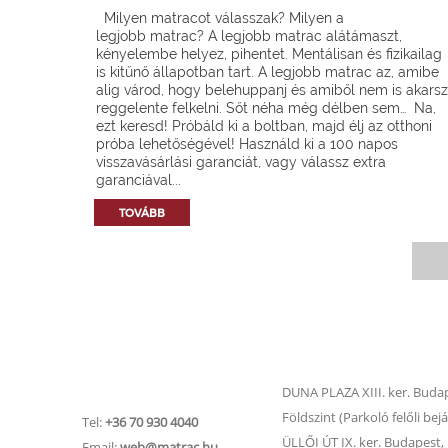
Milyen matracot válasszak? Milyen a
legjobb matrac? A legjobb matrac alátámaszt,
kényelembe helyez, pihentet. Mentálisan és fizikailag
is kitűnő állapotban tart. A legjobb matrac az, amibe
alig várod, hogy belehuppanj és amiből nem is akarsz
reggelente felkelni. Sőt néha még délben sem… Na,
ezt keresd! Próbáld ki a boltban, majd élj az otthoni
próba lehetőségével! Használd ki a 100 napos
visszavásárlási garanciát, vagy válassz extra
garanciával...
TOVÁBB
Matrac.hu –
Matrac boltok
Ügyfélszolgálat
DUNA PLAZA XIII. ker. Budape
Földszint (Parkoló felőli bejá
Tel:
+36 70 930 4040
ÜLLŐI ÚT IX. ker. Budapest, Ü
Email:
web@matrac.hu