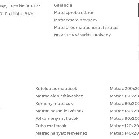
Garancia
gy Lajos kir. útja 127.
Matracpróba otthon
 Bp.Üllői út 81/b
Matraccsere program
Matrac- és matrachuzat tisztítás
NOVETEX vásárlási utalvány
Matracok keménység szerint
Matracok méret
Kétoldalas matracok
Matrac 200x2
Matrac oldalt fekvéshez
Matrac 160x2
Kemény matracok
Matrac 80x20
y
Matrac hason fekvéshez
Matrac 180x2
Félkemény matracok
Matrac 90x20
Puha matracok
Matrac 120x2
Matrac hanyatt fekvéshez
Matrac 140x2