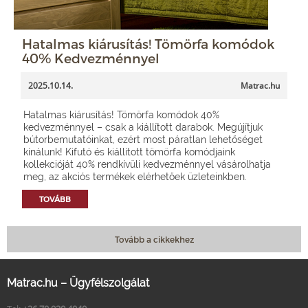
Hatalmas kiárusítás! Tömörfa komódok
40% Kedvezménnyel
2025.10.14.
Matrac.hu
Hatalmas kiárusítás! Tömörfa komódok 40%
kedvezménnyel – csak a kiállított darabok. Megújítjuk
bútorbemutatóinkat, ezért most páratlan lehetőséget
kínálunk! Kifutó és kiállított tömörfa komódjaink
kollekcióját 40% rendkívüli kedvezménnyel vásárolhatja
meg, az akciós termékek elérhetőek üzleteinkben.
TOVÁBB
Tovább a cikkekhez
Matrac.hu – Ügyfélszolgálat