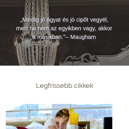
„Mindig jó ágyat és jó cipőt vegyél,
mert ha nem az egyikben vagy, akkor
a másikban.”– Maugham
Legfrissebb cikkek