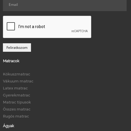
Matracok
Kókuszmatrac
Vákuum matrac
Latex matrac
Gyerekmatrac
Matrac típusok
Összes matrac
Rugós matrac
Ágyak