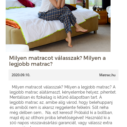
Milyen matracot válasszak? Milyen a
legjobb matrac?
2020.09.10.
Matrac.hu
Milyen matracot válasszak? Milyen a legjobb matrac? A
legjobb matrac alátámaszt, kényelembe helyez, pihentet.
Mentálisan és fizikailag is kitűnő állapotban tart. A
legjobb matrac az, amibe alig várod, hogy belehuppanj
és amiből nem is akarsz reggelente felkelni. Sőt néha
még délben sem… Na, ezt keresd! Próbáld ki a boltban,
majd élj az otthoni próba lehetőségével! Használd ki a
100 napos visszavásárlási garanciát, vagy válassz extra