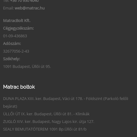
Tel:
+36 70 930 4040
Email:
web@matrac.hu
MatracBolt Kft.
Cégjegyzékszám:
01-09-436863
Adószám:
32677056-2-43
Székhely:
1091 Budapest, Üllői út 95.
Matrac boltok
DUNA PLAZA XIII. ker. Budapest, Váci út 178. - Földszint (Parkoló felőli
bejárat)
ÜLLŐI ÚT IX. ker. Budapest, Üllői út 81. - Klinikák
ZUGLÓ XIV. ker. Budapest, Nagy Lajos kir. útja 127.
SEALY BEMUTATÓTEREM 1091 Bp.Üllői út 81/b