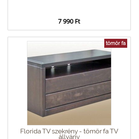
7 990 Ft
tömör fa
Florida TV szekrény - tömör fa TV
állvány