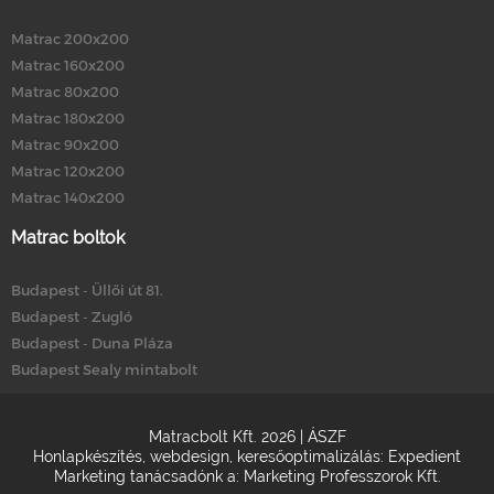
Matrac 200x200
Matrac 160x200
Matrac 80x200
Matrac 180x200
Matrac 90x200
Matrac 120x200
Matrac 140x200
Matrac boltok
Budapest - Üllői út 81.
Budapest - Zugló
Budapest - Duna Pláza
Budapest Sealy mintabolt
Matracbolt Kft. 2026 |
ÁSZF
Honlapkészítés
,
webdesign
,
keresőoptimalizálás
:
Expedient
Marketing tanácsadónk a:
Marketing Professzorok Kft.