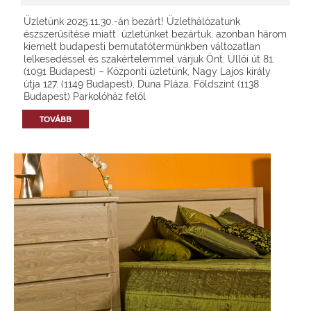
Üzletünk 2025.11.30.-án bezárt! Üzlethálózatunk
észszerűsítése miatt üzletünket bezártuk, azonban három
kiemelt budapesti bemutatótermünkben változatlan
lelkesedéssel és szakértelemmel várjuk Önt: Üllői út 81.
(1091 Budapest) – Központi üzletünk, Nagy Lajos király
útja 127. (1149 Budapest), Duna Pláza, Földszint (1138
Budapest) Parkolóház felől
TOVÁBB