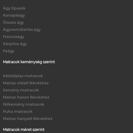
Ágy típusok
Kanapéágy
Összes ágy
Ágyneműtartós ágy
Franciaágy
Kárpitos ágy
Faágy
Matracok keménység szerint
Kétoldalas matracok
Matrac oldalt fekvéshez
Kemény matracok
Matrac hason fekvéshez
Félkemény matracok
Puha matracok
Matrac hanyatt fekvéshez
Matracok méret szerint