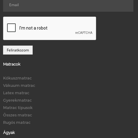
Matracok
Kókuszmatrac
Vákuum matrac
Latex matrac
Gyerekmatrac
Matrac típusok
Összes matrac
Rugós matrac
Ágyak