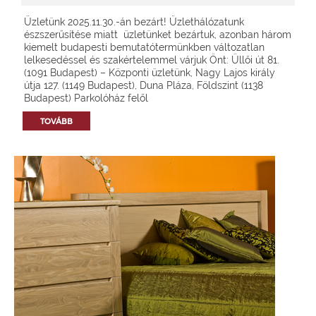
Üzletünk 2025.11.30.-án bezárt! Üzlethálózatunk
észszerűsítése miatt üzletünket bezártuk, azonban három
kiemelt budapesti bemutatótermünkben változatlan
lelkesedéssel és szakértelemmel várjuk Önt: Üllői út 81.
(1091 Budapest) – Központi üzletünk, Nagy Lajos király
útja 127. (1149 Budapest), Duna Pláza, Földszint (1138
Budapest) Parkolóház felől
TOVÁBB