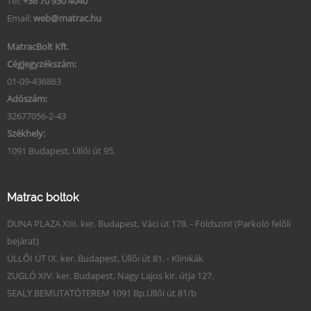
Tel:
+36 70 930 4040
Email:
web@matrac.hu
MatracBolt Kft.
Cégjegyzékszám:
01-09-436863
Adószám:
32677056-2-43
Székhely:
1091 Budapest, Üllői út 95.
Matrac boltok
DUNA PLAZA XIII. ker. Budapest, Váci út 178. - Földszint (Parkoló felőli
bejárat)
ÜLLŐI ÚT IX. ker. Budapest, Üllői út 81. - Klinikák
ZUGLÓ XIV. ker. Budapest, Nagy Lajos kir. útja 127.
SEALY BEMUTATÓTEREM 1091 Bp.Üllői út 81/b