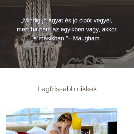
„Mindig jó ágyat és jó cipőt vegyél,
mert ha nem az egyikben vagy, akkor
a másikban.”– Maugham
Legfrissebb cikkek