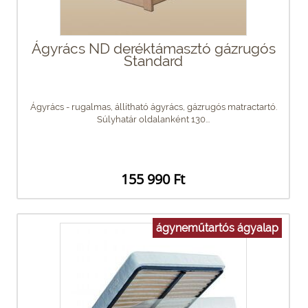
Ágyrács ND deréktámasztó gázrugós
Standard
Ágyrács - rugalmas, állítható ágyrács, gázrugós matractartó.
Súlyhatár oldalanként 130...
155 990 Ft
ágyneműtartós ágyalap