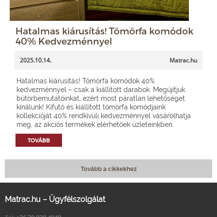
Hatalmas kiárusítás! Tömörfa komódok
40% Kedvezménnyel
2025.10.14.
Matrac.hu
Hatalmas kiárusítás! Tömörfa komódok 40%
kedvezménnyel – csak a kiállított darabok. Megújítjuk
bútorbemutatóinkat, ezért most páratlan lehetőséget
kínálunk! Kifutó és kiállított tömörfa komódjaink
kollekcióját 40% rendkívüli kedvezménnyel vásárolhatja
meg, az akciós termékek elérhetőek üzleteinkben.
TOVÁBB
Tovább a cikkekhez
Matrac.hu – Ügyfélszolgálat