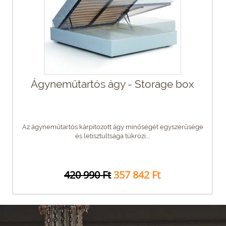
Ágyneműtartós ágy - Storage box
Az ágyneműtartós kárpitozott ágy minőségét egyszerűsége
és letisztultsága tükrözi:...
420 990 Ft
357 842 Ft