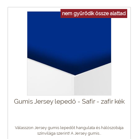
nem gyűrődik össze alattad
Gumis Jersey lepedő - Safír - zafír kék
Válasszon Jersey gumis lepedőt hangulata és hálószobája
színvilága szerint! A Jersey gumis...