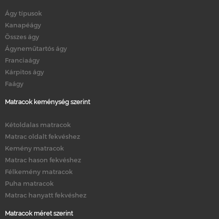
Ágy típusok
Kanapéágy
Összes ágy
Ágyneműtartós ágy
Franciaágy
Kárpitos ágy
Faágy
Matracok keménység szerint
Kétoldalas matracok
Matrac oldalt fekvéshez
Kemény matracok
Matrac hason fekvéshez
Félkemény matracok
Puha matracok
Matrac hanyatt fekvéshez
Matracok méret szerint