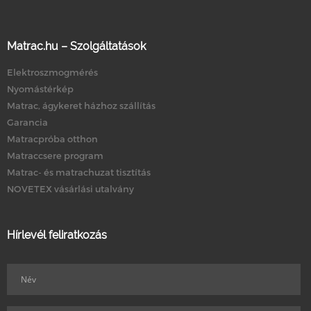
Matrac.hu – Szolgáltatások
Elektroszmogmérés
Nyomástérkép
Matrac, ágykeret házhoz szállítás
Garancia
Matracpróba otthon
Matraccsere program
Matrac- és matrachuzat tisztítás
NOVETEX vásárlási utalvány
Hírlevél feliratkozás