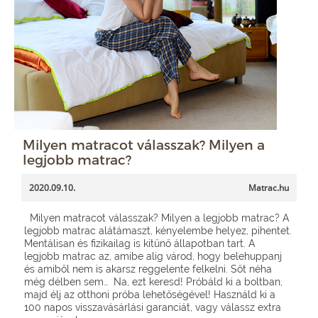
Milyen matracot válasszak? Milyen a
legjobb matrac?
2020.09.10.
Matrac.hu
Milyen matracot válasszak? Milyen a legjobb matrac? A
legjobb matrac alátámaszt, kényelembe helyez, pihentet.
Mentálisan és fizikailag is kitűnő állapotban tart. A
legjobb matrac az, amibe alig várod, hogy belehuppanj
és amiből nem is akarsz reggelente felkelni. Sőt néha
még délben sem… Na, ezt keresd! Próbáld ki a boltban,
majd élj az otthoni próba lehetőségével! Használd ki a
100 napos visszavásárlási garanciát, vagy válassz extra