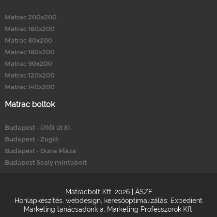
Matrac 200x200
Matrac 160x200
Matrac 80x200
Matrac 180x200
Matrac 90x200
Matrac 120x200
Matrac 140x200
Matrac boltok
Budapest - Üllői út 81.
Budapest - Zugló
Budapest - Duna Pláza
Budapest Sealy mintabolt
Matracbolt Kft. 2026 |
ÁSZF
Honlapkészítés
,
webdesign
,
keresőoptimalizálás
:
Expedient
Marketing tanácsadónk a:
Marketing Professzorok Kft.