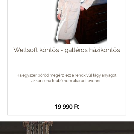
Wellsoft köntös - galléros háziköntös
Ha egyszer bőröd megérzi ezt a rendkívül lágy anyagot,
akkor soha többé nem akarod levenni...
19 990 Ft