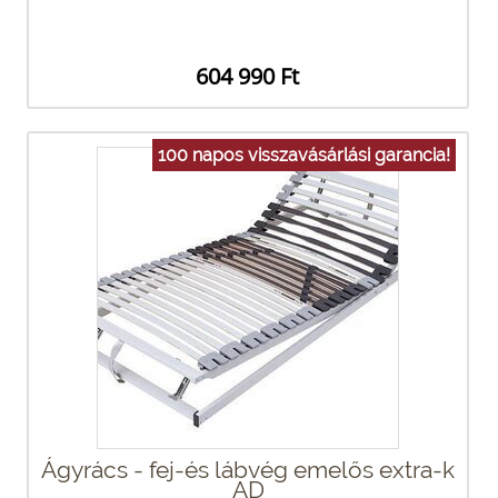
604 990 Ft
100 napos visszavásárlási garancia!
Ágyrács - fej-és lábvég emelős extra-k
AD