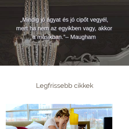
„Mindig jó ágyat és jó cipőt vegyél,
mert ha nem az egyikben vagy, akkor
a másikban.”– Maugham
Legfrissebb cikkek