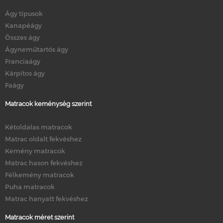
Ágy típusok
Kanapéágy
Összes ágy
Ágyneműtartós ágy
Franciaágy
Kárpitos ágy
Faágy
Matracok keménység szerint
Kétoldalas matracok
Matrac oldalt fekvéshez
Kemény matracok
Matrac hason fekvéshez
Félkemény matracok
Puha matracok
Matrac hanyatt fekvéshez
Matracok méret szerint