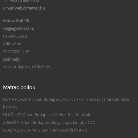
Tel:
+36 70 930 4040
Email:
web@matrac.hu
MatracBolt Kft.
Cégjegyzékszám:
01-09-436863
Adószám:
32677056-2-43
Székhely:
1091 Budapest, Üllői út 95.
Matrac boltok
DUNA PLAZA XIII. ker. Budapest, Váci út 178. - Földszint (Parkoló felőli
bejárat)
ÜLLŐI ÚT IX. ker. Budapest, Üllői út 81. - Klinikák
ZUGLÓ XIV. ker. Budapest, Nagy Lajos kir. útja 127.
SEALY BEMUTATÓTEREM 1091 Bp.Üllői út 81/b