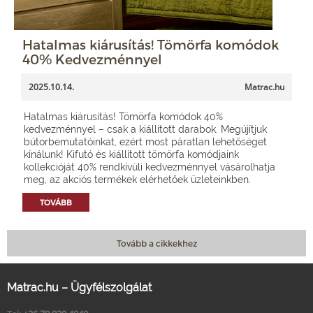
Hatalmas kiárusítás! Tömörfa komódok
40% Kedvezménnyel
2025.10.14.
Matrac.hu
Hatalmas kiárusítás! Tömörfa komódok 40%
kedvezménnyel – csak a kiállított darabok. Megújítjuk
bútorbemutatóinkat, ezért most páratlan lehetőséget
kínálunk! Kifutó és kiállított tömörfa komódjaink
kollekcióját 40% rendkívüli kedvezménnyel vásárolhatja
meg, az akciós termékek elérhetőek üzleteinkben.
TOVÁBB
Tovább a cikkekhez
Matrac.hu – Ügyfélszolgálat