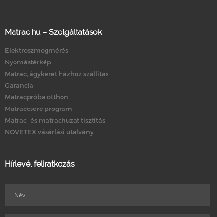
Matrac.hu – Szolgáltatások
Elektroszmogmérés
Nyomástérkép
Matrac, ágykeret házhoz szállítás
Garancia
Matracpróba otthon
Matraccsere program
Matrac- és matrachuzat tisztítás
NOVETEX vásárlási utalvány
Hírlevél feliratkozás