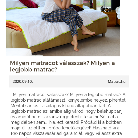
Milyen matracot válasszak? Milyen a
legjobb matrac?
2020.09.10.
Matrac.hu
Milyen matracot válasszak? Milyen a legjobb matrac? A
legjobb matrac alátámaszt, kényelembe helyez, pihentet.
Mentálisan és fizikailag is kitűnő állapotban tart. A
legjobb matrac az, amibe alig várod, hogy belehuppanj
és amiből nem is akarsz reggelente felkelni. Sőt néha
még délben sem… Na, ezt keresd! Próbáld ki a boltban,
majd élj az otthoni próba lehetőségével! Használd ki a
100 napos visszavásárlási garanciát, vagy válassz extra