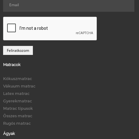
Matracok
Kókuszmatrac
Vákuum matrac
Latex matrac
Gyerekmatrac
Matrac típusok
Összes matrac
Rugós matrac
Ágyak