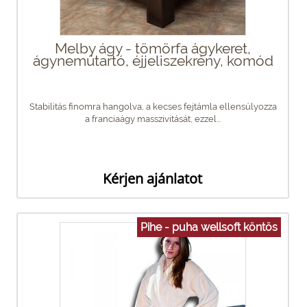
Melby ágy - tömörfa ágykeret,
ágyneműtartó, éjjeliszekrény, komód
Stabilitás finomra hangolva, a kecses fejtámla ellensúlyozza
a franciaágy masszivitását, ezzel...
Kérjen ajánlatot
Pihe - puha wellsoft köntös