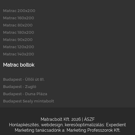
Matrac 200x200
Matrac 160x200
Matrac 80x200
Matrac 180x200
Matrac 90x200
Matrac 120x200
Matrac 140x200
Matrac boltok
Budapest - Üllői út 81.
Budapest - Zugló
Budapest - Duna Pláza
Budapest Sealy mintabolt
Matracbolt Kft. 2026 |
ÁSZF
Honlapkészítés
,
webdesign
,
keresőoptimalizálás
:
Expedient
Marketing tanácsadónk a:
Marketing Professzorok Kft.