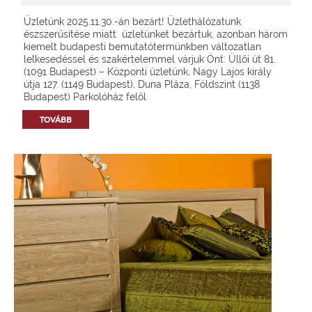
Üzletünk 2025.11.30.-án bezárt! Üzlethálózatunk
észszerűsítése miatt üzletünket bezártuk, azonban három
kiemelt budapesti bemutatótermünkben változatlan
lelkesedéssel és szakértelemmel várjuk Önt: Üllői út 81.
(1091 Budapest) – Központi üzletünk, Nagy Lajos király
útja 127. (1149 Budapest), Duna Pláza, Földszint (1138
Budapest) Parkolóház felől
TOVÁBB