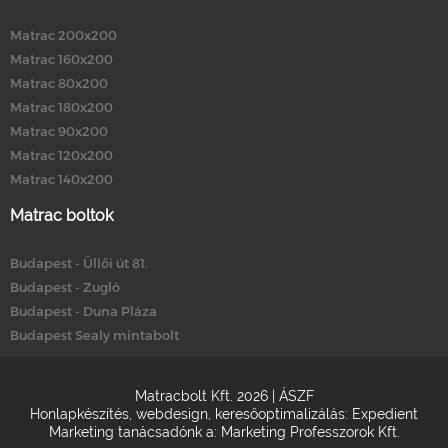
Matrac 200x200
Matrac 160x200
Matrac 80x200
Matrac 180x200
Matrac 90x200
Matrac 120x200
Matrac 140x200
Matrac boltok
Budapest - Üllői út 81.
Budapest - Zugló
Budapest - Duna Pláza
Budapest Sealy mintabolt
Matracbolt Kft. 2026 |
ÁSZF
Honlapkészítés
,
webdesign
,
keresőoptimalizálás
:
Expedient
Marketing tanácsadónk a:
Marketing Professzorok Kft.