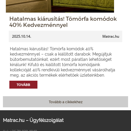
Hatalmas kiárusítás! Tömörfa komódok
40% Kedvezménnyel
2025.10.14.
Matrac.hu
Hatalmas kiárusítás! Tömörfa komódok 40%
kedvezménnyel – csak a kiállított darabok. Megújítjuk
bútorbemutatóinkat, ezért most páratlan lehetőséget
kínálunk! Kifutó és kiállított tömörfa komódjaink
kollekcióját 40% rendkívüli kedvezménnyel vásárolhatja
meg, az akciós termékek elérhetőek üzleteinkben.
TOVÁBB
Tovább a cikkekhez
Matrac.hu – Ügyfélszolgálat