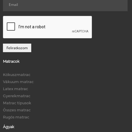
Matracok
Kókuszmatrac
Vákuum matrac
Latex matrac
Gyerekmatrac
Matrac típusok
Összes matrac
Rugós matrac
Ágyak