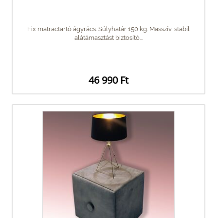
Fix matractartó ágyrács. Súlyhatár 150 kg. Masszív, stabil
alátámasztást biztosító...
46 990 Ft