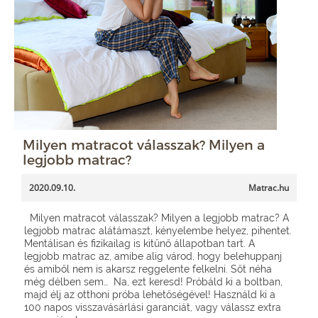
Milyen matracot válasszak? Milyen a
legjobb matrac?
2020.09.10.
Matrac.hu
Milyen matracot válasszak? Milyen a legjobb matrac? A
legjobb matrac alátámaszt, kényelembe helyez, pihentet.
Mentálisan és fizikailag is kitűnő állapotban tart. A
legjobb matrac az, amibe alig várod, hogy belehuppanj
és amiből nem is akarsz reggelente felkelni. Sőt néha
még délben sem… Na, ezt keresd! Próbáld ki a boltban,
majd élj az otthoni próba lehetőségével! Használd ki a
100 napos visszavásárlási garanciát, vagy válassz extra