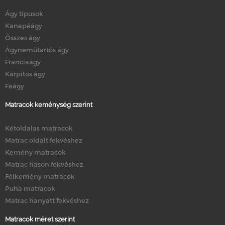
Ágy típusok
Kanapéágy
Összes ágy
Ágyneműtartós ágy
Franciaágy
Kárpitos ágy
Faágy
Matracok keménység szerint
Kétoldalas matracok
Matrac oldalt fekvéshez
Kemény matracok
Matrac hason fekvéshez
Félkemény matracok
Puha matracok
Matrac hanyatt fekvéshez
Matracok méret szerint