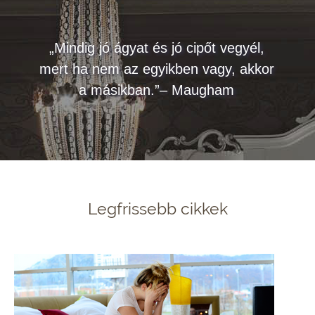
„Mindig jó ágyat és jó cipőt vegyél,
mert ha nem az egyikben vagy, akkor
a másikban.”– Maugham
Legfrissebb cikkek