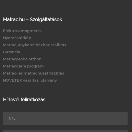
Matrac.hu – Szolgáltatások
Elektroszmogmérés
Nyomástérkép
Matrac, ágykeret házhoz szállítás
Garancia
Matracpróba otthon
Matraccsere program
Matrac- és matrachuzat tisztítás
NOVETEX vásárlási utalvány
Hírlevél feliratkozás