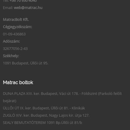
Tel:
+36 70 930 4040
Email:
web@matrac.hu
MatracBolt Kft.
Cégjegyzékszám:
01-09-436863
Adószám:
32677056-2-43
Székhely:
1091 Budapest, Üllői út 95.
Matrac boltok
DUNA PLAZA XIII. ker. Budapest, Váci út 178. - Földszint (Parkoló felőli
bejárat)
ÜLLŐI ÚT IX. ker. Budapest, Üllői út 81. - Klinikák
ZUGLÓ XIV. ker. Budapest, Nagy Lajos kir. útja 127.
SEALY BEMUTATÓTEREM 1091 Bp.Üllői út 81/b