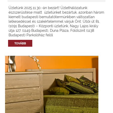
Üzletünk 2025.11.30.-án bezárt! Üzlethálózatunk
észszerűsítése miatt üzletünket bezártuk, azonban három
kiemelt budapesti bemutatótermünkben változatlan
lelkesedéssel és szakértelemmel várjuk Önt: Üllői út 81.
(1091 Budapest) – Központi üzletünk, Nagy Lajos király
útja 127. (1149 Budapest), Duna Pláza, Földszint (1138
Budapest) Parkolóház felől
TOVÁBB