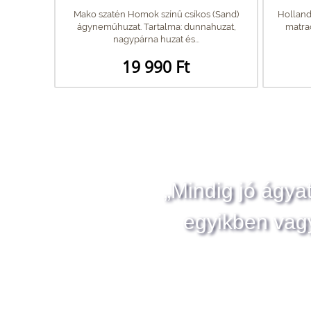
Mako szatén Homok színű csíkos (Sand)
Holland
ágyneműhuzat. Tartalma: dunnahuzat,
matrac
nagypárna huzat és...
19 990 Ft
„Mindig jó ágya
egyikben vag