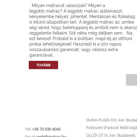
Milyen matracot válasszak? Milyen a
legjobb matrac? A legjobb matrac alátámaszt,
kényelembe helyez, pihentet. Mentálisan és fizikailag
is kitűnő állapotban tart. A legjobb matrac az, amibe
alig várod, hogy belehuppanj és amiből nem is akarsz
reggelente felkelni. Sőt néha még délben sem… Na,
ezt keresd! Próbáld ki a boltban, majd élj az otthoni
próba lehetőségével! Használd ki a 100 napos
visszavásárlási garanciát, vagy válassz extra
garanciával...
TOVÁBB
Matrac.hu –
Matrac boltok
Ügyfélszolgálat
DUNA PLAZA XIII. ker. Budape
Földszint (Parkoló felőli bejá
Tel:
+36 70 930 4040
ÜLLŐI ÚT IX. ker. Budapest, Ü
Email:
web@matrac.hu