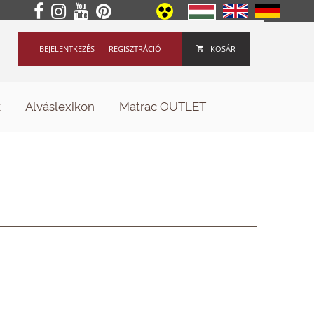
BEJELENTKEZÉS
REGISZTRÁCIÓ
KOSÁR
k
Alváslexikon
Matrac OUTLET