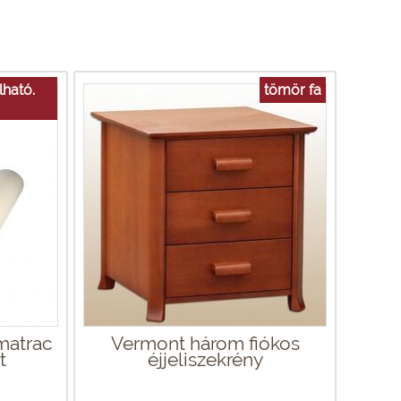
ható.
tömör fa
matrac
Vermont három fiókos
t
éjjeliszekrény