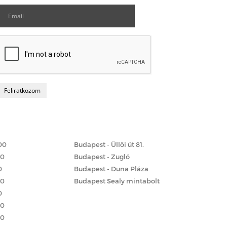
Matrac boltok
 szerint
00
Budapest - Üllői út 81.
00
Budapest - Zugló
0
Budapest - Duna Pláza
00
Budapest Sealy mintabolt
0
00
00