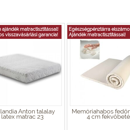
n ajándék matractisztítással!
Egészségpénztárra elszámol
s visszavásárlási garancia!
Ajándék matractisztítással!
landia Anton talalay
Memóriahabos fedő
latex matrac 23
4 cm fekvőbeté