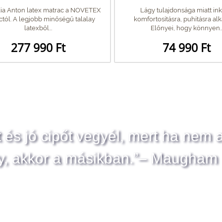
ia Anton latex matrac a NOVETEX
Lágy tulajdonsága miatt in
tól. A legjobb minőségű talalay
komfortosításra, puhításra al
latexből...
Előnyei, hogy könnyen..
277 990 Ft
74 990 Ft
t és jó cipőt vegyél, mert ha nem 
y, akkor a másikban.”– Maugham