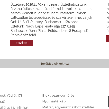
Üzletünk 2025.11.30.-án bezárt! Üzlethálózatunk
H
észszerűsítése miatt üzletünket bezártuk, azonban
k
három kiemelt budapesti bemutatótermünkben
b
változatlan lelkesedéssel és szakértelemmel várjuk
k
Önt: Üllői út 81. (1091 Budapest) – Központi
k
üzletünk, Nagy Lajos király útja 127. (1149
v
Budapest), Duna Pláza, Földszint (1138 Budapest)
ü
Parkolóház felől
TOVÁBB
Tovább a cikkekhez
Matrac.hu – Szolgáltatások
st, Váci út 178. -
Elektroszmogmérés
rat)
Nyomástérkép
Matrac, ágykeret házhoz szállítás
llői út 81. - Klinikák