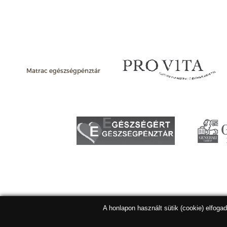
Matrac egészségpénztár
A honlapon használt sütik (cookie) elfoga
Matracbolt Kft. 2026 |
ÁSZF