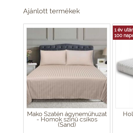
Ajánlott termékek
1 év utá
100 napo
Mako Szatén ágyneműhuzat
Hol
- Homok színű csíkos
(Sand)