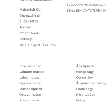
ZUGLÓ XIV. ker. Budapest, Na
MatracBolt Kft.
SEALY BEMUTATÓTEREM 1091
Cégjegyzékszám:
01-09-436863
Adószám:
32677056-2-43
Székhely:
1091 Budapest, Üllői út 95.
Matracok
Ágyak
Kókuszmatrac
Ágy típusok
Vákuum matrac
Kanapéágy
Latex matrac
Összes ágy
Gyerekmatrac
Ágyneműtartós ág
Matrac típusok
Franciaágy
Összes matrac
Kárpitos ágy
Rugós matrac
Faágy