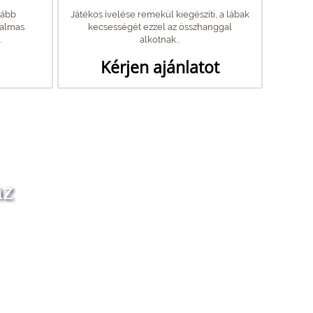
kább
Játékos ívelése remekül kiegészíti, a lábak
kalmas.
kecsességét ezzel az összhanggal
.
alkotnak...
Kérjen ajánlatot
az