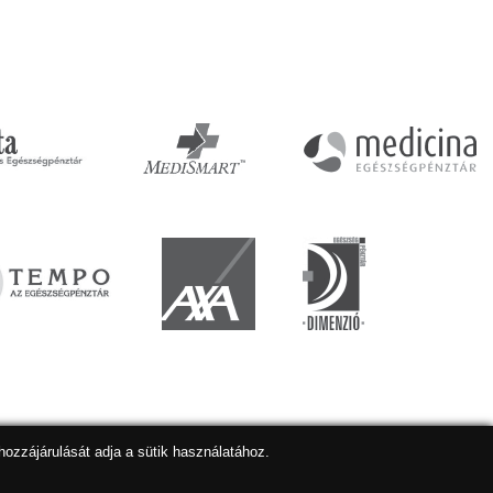
hozzájárulását adja a sütik használatához.
lapkészítés
,
webdesign
,
keresőoptimalizálás
:
Expedient
Marketing tanácsadónk a:
Marketing Professzorok Kft.