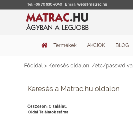
Tel:
+36 70 930 4040
Email:
web@matrac.hu
Termékek
AKCIÓK
BLOG
Főoldal
>
Keresés oldalon: /etc/passwd v
Keresés a Matrac.hu oldalon
Összesen: 0 találat.
Oldal
Találatok száma