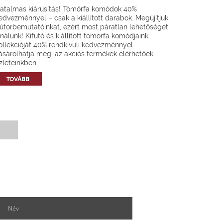
atalmas kiárusítás! Tömörfa komódok 40%
edvezménnyel – csak a kiállított darabok. Megújítjuk
útorbemutatóinkat, ezért most páratlan lehetőséget
ínálunk! Kifutó és kiállított tömörfa komódjaink
ollekcióját 40% rendkívüli kedvezménnyel
ásárolhatja meg, az akciós termékek elérhetőek
zleteinkben.
TOVÁBB
Hírlevél feliratkozás