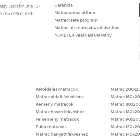
Garancia
gy Lajos kir. útja 127.
Matracpróba otthon
 Bp.Üllői út 81/b
Matraccsere program
Matrac- és matrachuzat tisztítás
NOVETEX vásárlási utalvány
Matracok keménység szerint
Matracok méret
Kétoldalas matracok
Matrac 200x2
Matrac oldalt fekvéshez
Matrac 160x2
Kemény matracok
Matrac 80x20
y
Matrac hason fekvéshez
Matrac 180x2
Félkemény matracok
Matrac 90x20
Puha matracok
Matrac 120x2
Matrac hanyatt fekvéshez
Matrac 140x2