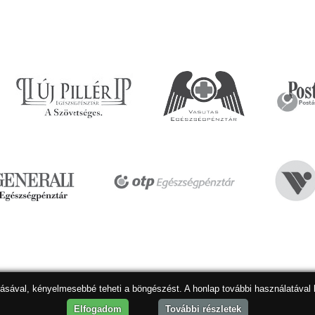
dásával, kényelmesebbé teheti a böngészést. A honlap további használatával 
Hon
Elfogadom
További részletek