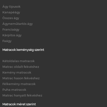
Ágy típusok
Kanapéágy
Összes ágy
Ágyneműtartós ágy
Franciaágy
Kárpitos ágy
Faágy
Matracok keménység szerint
Kétoldalas matracok
Matrac oldalt fekvéshez
Kemény matracok
Matrac hason fekvéshez
Félkemény matracok
Puha matracok
Matrac hanyatt fekvéshez
Matracok méret szerint