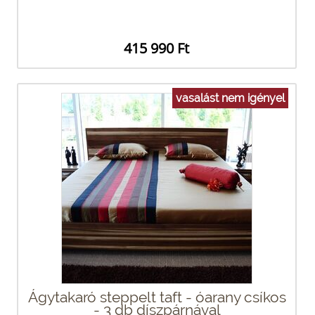
415 990 Ft
vasalást nem igényel
Ágytakaró steppelt taft - óarany csíkos
- 3 db díszpárnával