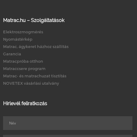
Matrac.hu – Szolgáltatások
Elektroszmogmérés
Nyomástérkép
Matrac, ágykeret házhoz szállítás
Garancia
Matracpróba otthon
Matraccsere program
Matrac- és matrachuzat tisztítás
NOVETEX vásárlási utalvány
Hírlevél feliratkozás