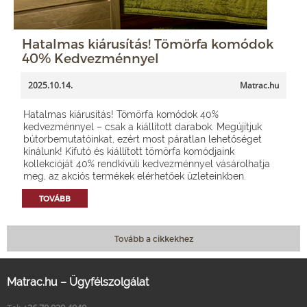
Hatalmas kiárusítás! Tömörfa komódok
40% Kedvezménnyel
2025.10.14.
Matrac.hu
Hatalmas kiárusítás! Tömörfa komódok 40%
kedvezménnyel – csak a kiállított darabok. Megújítjuk
bútorbemutatóinkat, ezért most páratlan lehetőséget
kínálunk! Kifutó és kiállított tömörfa komódjaink
kollekcióját 40% rendkívüli kedvezménnyel vásárolhatja
meg, az akciós termékek elérhetőek üzleteinkben.
TOVÁBB
Tovább a cikkekhez
Matrac.hu – Ügyfélszolgálat