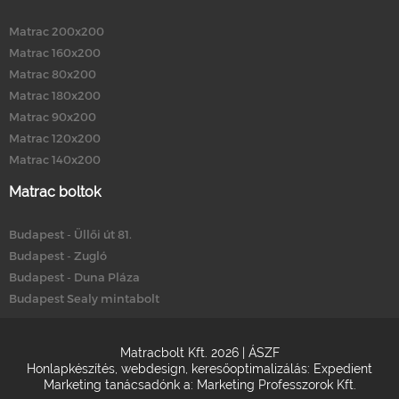
Matrac 200x200
Matrac 160x200
Matrac 80x200
Matrac 180x200
Matrac 90x200
Matrac 120x200
Matrac 140x200
Matrac boltok
Budapest - Üllői út 81.
Budapest - Zugló
Budapest - Duna Pláza
Budapest Sealy mintabolt
Matracbolt Kft. 2026 |
ÁSZF
Honlapkészítés
,
webdesign
,
keresőoptimalizálás
:
Expedient
Marketing tanácsadónk a:
Marketing Professzorok Kft.