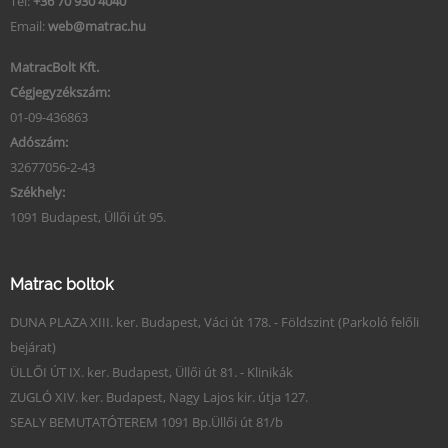
Tel:
+36 70 930 4040
Email:
web@matrac.hu
MatracBolt Kft.
Cégjegyzékszám:
01-09-436863
Adószám:
32677056-2-43
Székhely:
1091 Budapest, Üllői út 95.
Matrac boltok
DUNA PLAZA XIII. ker. Budapest, Váci út 178. - Földszint (Parkoló felőli
bejárat)
ÜLLŐI ÚT IX. ker. Budapest, Üllői út 81. - Klinikák
ZUGLÓ XIV. ker. Budapest, Nagy Lajos kir. útja 127.
SEALY BEMUTATÓTEREM 1091 Bp.Üllői út 81/b