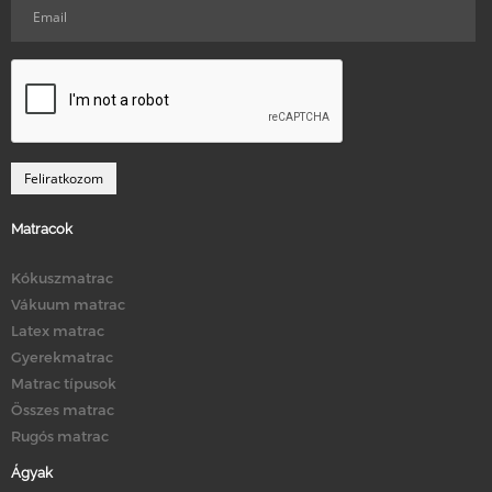
Matracok
Kókuszmatrac
Vákuum matrac
Latex matrac
Gyerekmatrac
Matrac típusok
Összes matrac
Rugós matrac
Ágyak