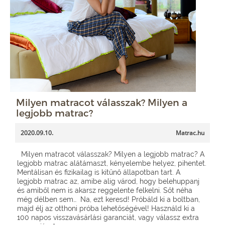
Milyen matracot válasszak? Milyen a
legjobb matrac?
2020.09.10.
Matrac.hu
Milyen matracot válasszak? Milyen a legjobb matrac? A
legjobb matrac alátámaszt, kényelembe helyez, pihentet.
Mentálisan és fizikailag is kitűnő állapotban tart. A
legjobb matrac az, amibe alig várod, hogy belehuppanj
és amiből nem is akarsz reggelente felkelni. Sőt néha
még délben sem… Na, ezt keresd! Próbáld ki a boltban,
majd élj az otthoni próba lehetőségével! Használd ki a
100 napos visszavásárlási garanciát, vagy válassz extra