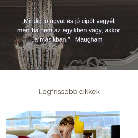
„Mindig jó ágyat és jó cipőt vegyél,
mert ha nem az egyikben vagy, akkor
a másikban.”– Maugham
Legfrissebb cikkek