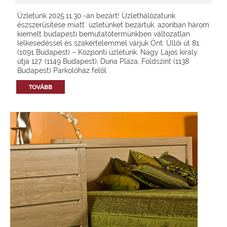
Üzletünk 2025.11.30.-án bezárt! Üzlethálózatunk
észszerűsítése miatt üzletünket bezártuk, azonban három
kiemelt budapesti bemutatótermünkben változatlan
lelkesedéssel és szakértelemmel várjuk Önt: Üllői út 81.
(1091 Budapest) – Központi üzletünk, Nagy Lajos király
útja 127. (1149 Budapest), Duna Pláza, Földszint (1138
Budapest) Parkolóház felől
TOVÁBB