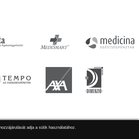
hozzájárulását adja a sütik használatához.
lapkészítés
,
webdesign
,
keresőoptimalizálás
:
Expedient
Marketing tanácsadónk a:
Marketing Professzorok Kft.