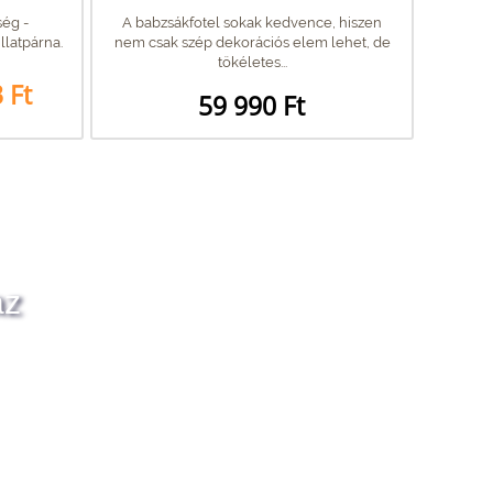
ég -
A babzsákfotel sokak kedvence, hiszen
llatpárna.
nem csak szép dekorációs elem lehet, de
tökéletes...
 Ft
59 990 Ft
az