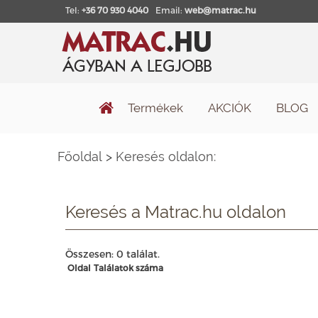
Tel:
+36 70 930 4040
Email:
web@matrac.hu
Termékek
AKCIÓK
BLOG
Főoldal
>
Keresés oldalon:
Keresés a Matrac.hu oldalon
Összesen: 0 találat.
Oldal
Találatok száma