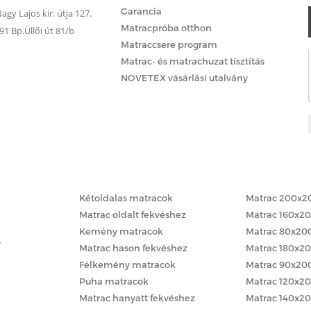
Garancia
gy Lajos kir. útja 127.
Matracpróba otthon
 Bp.Üllői út 81/b
Matraccsere program
Matrac- és matrachuzat tisztítás
NOVETEX vásárlási utalvány
Matracok keménység szerint
Matracok méret
Kétoldalas matracok
Matrac 200x2
Matrac oldalt fekvéshez
Matrac 160x2
Kemény matracok
Matrac 80x20
y
Matrac hason fekvéshez
Matrac 180x2
Félkemény matracok
Matrac 90x20
Puha matracok
Matrac 120x2
Matrac hanyatt fekvéshez
Matrac 140x2