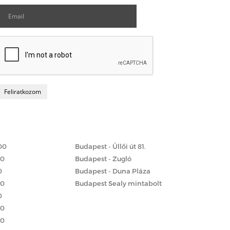
Matrac boltok
 szerint
00
Budapest - Üllői út 81.
00
Budapest - Zugló
0
Budapest - Duna Pláza
00
Budapest Sealy mintabolt
0
00
00