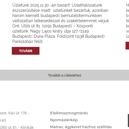
Üzletünk 2025.11.30.-án bezárt! Üzlethálózatunk
H
észszerűsítése miatt üzletünket bezártuk, azonban
k
három kiemelt budapesti bemutatótermünkben
b
változatlan lelkesedéssel és szakértelemmel várjuk
k
Önt: Üllői út 81. (1091 Budapest) – Központi
k
üzletünk, Nagy Lajos király útja 127. (1149
v
Budapest), Duna Pláza, Földszint (1138 Budapest)
ü
Parkolóház felől
TOVÁBB
Tovább a cikkekhez
Matrac.hu – Szolgáltatások
st, Váci út 178. -
Elektroszmogmérés
rat)
Nyomástérkép
Matrac, ágykeret házhoz szállítás
llői út 81. - Klinikák