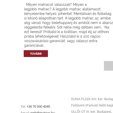
Milyen matracot válasszak? Milyen a
legjobb matrac? A legjobb matrac alátámaszt,
kényelembe helyez, pihentet. Mentálisan és fizikailag
is kitűnő állapotban tart. A legjobb matrac az, amibe
alig várod, hogy belehuppanj és amiből nem is akarsz
reggelente felkelni. Sőt néha még délben sem… Na,
ezt keresd! Próbáld ki a boltban, majd élj az otthoni
próba lehetőségével! Használd ki a 100 napos
visszavásárlási garanciát, vagy válassz extra
garanciával...
TOVÁBB
Matrac.hu –
Matrac boltok
Ügyfélszolgálat
DUNA PLAZA XIII. ker. Budape
Földszint (Parkoló felőli bejá
Tel:
+36 70 930 4040
ÜLLŐI ÚT IX. ker. Budapest, Ü
Email:
web@matrac.hu