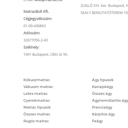
ZUGLÓ XIV. ker. Budapest, Na
MatracBolt Kft.
SEALY BEMUTATÓTEREM 1091
Cégjegyzékszám:
01-09-436863
Adószám:
32677056-2-43
Székhely:
1091 Budapest, Üllői út 95.
Matracok
Ágyak
Kókuszmatrac
Ágy típusok
Vákuum matrac
Kanapéágy
Latex matrac
Összes ágy
Gyerekmatrac
Ágyneműtartós ág
Matrac típusok
Franciaágy
Összes matrac
Kárpitos ágy
Rugós matrac
Faágy