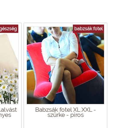
egészség
babzsák fotel
lalvást
Babzsák fotel XL XXL -
nyes
szürke - piros