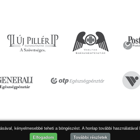
dásával, kényelmesebbé teheti a böngészést. A honlap további használatával 
Hon
Elfogadom
További részletek