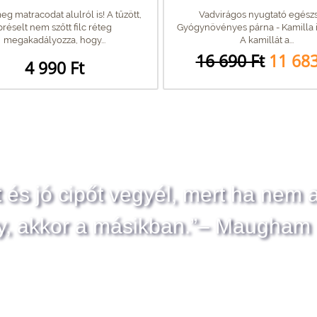
g matracodat alulról is! A tűzött,
Vadvirágos nyugtató egészs
préselt nem szőtt filc réteg
Gyógynövényes párna - ​Kamilla i
megakadályozza, hogy...
A kamillát a...
16 690 Ft
11 683
4 990 Ft
t és jó cipőt vegyél, mert ha nem 
y, akkor a másikban.”– Maugham