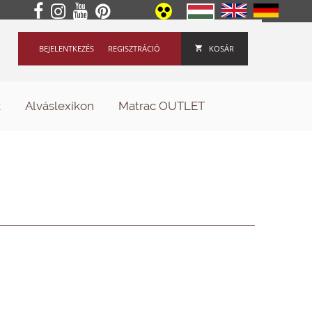
BEJELENTKEZÉS
REGISZTRÁCIÓ
KOSÁR
k
Alváslexikon
Matrac OUTLET