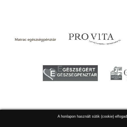
Matrac egészségpénztár
A honlapon használt sütik (cookie) elfoga
Matracbolt Kft. 2026 |
ÁSZF