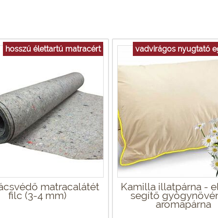
hosszú élettartú matracért
vadvirágos nyugtató 
ácsvédő matracalátét
Kamilla illatpárna - e
filc (3-4 mm)
segítő gyógynövé
aromapárna