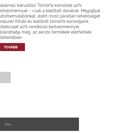
atalmas kiárusítás! Tömörfa komódok 40%
edvezménnyel – csak a kiállított darabok. Megújítjuk
útorbemutatóinkat, ezért most páratlan lehetőséget
ínálunk! Kifutó és kiállított tömörfa komódjaink
ollekcióját 40% rendkívüli kedvezménnyel
ásárolhatja meg, az akciós termékek elérhetőek
zleteinkben.
TOVÁBB
Hírlevél feliratkozás