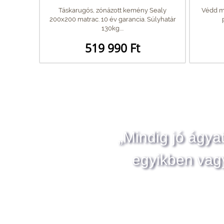
Táskarugós, zónázott kemény Sealy
Védd me
200x200 matrac. 10 év garancia. Súlyhatár
130kg....
519 990 Ft
„Mindig jó ágya
egyikben vag