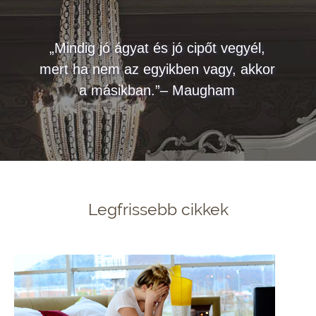
„Mindig jó ágyat és jó cipőt vegyél,
mert ha nem az egyikben vagy, akkor
a másikban.”– Maugham
Legfrissebb cikkek