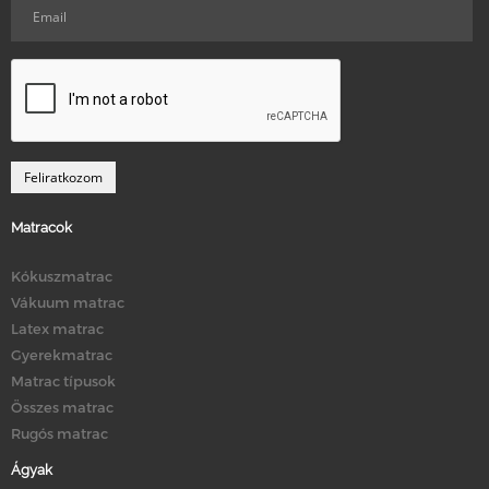
Matracok
Kókuszmatrac
Vákuum matrac
Latex matrac
Gyerekmatrac
Matrac típusok
Összes matrac
Rugós matrac
Ágyak