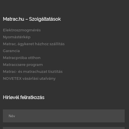
Matrac.hu – Szolgáltatások
Elektroszmogmérés
Nyomástérkép
Matrac, ágykeret házhoz szállítás
Garancia
Matracpróba otthon
Matraccsere program
Matrac- és matrachuzat tisztítás
NOVETEX vásárlási utalvány
Hírlevél feliratkozás