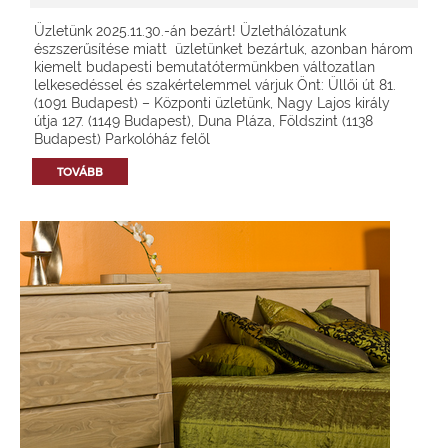
Üzletünk 2025.11.30.-án bezárt! Üzlethálózatunk
észszerűsítése miatt üzletünket bezártuk, azonban három
kiemelt budapesti bemutatótermünkben változatlan
lelkesedéssel és szakértelemmel várjuk Önt: Üllői út 81.
(1091 Budapest) – Központi üzletünk, Nagy Lajos király
útja 127. (1149 Budapest), Duna Pláza, Földszint (1138
Budapest) Parkolóház felől
TOVÁBB