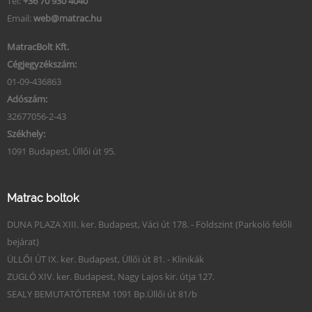
Tel:
+36 70 930 4040
Email:
web@matrac.hu
MatracBolt Kft.
Cégjegyzékszám:
01-09-436863
Adószám:
32677056-2-43
Székhely:
1091 Budapest, Üllői út 95.
Matrac boltok
DUNA PLAZA XIII. ker. Budapest, Váci út 178. - Földszint (Parkoló felőli
bejárat)
ÜLLŐI ÚT IX. ker. Budapest, Üllői út 81. - Klinikák
ZUGLÓ XIV. ker. Budapest, Nagy Lajos kir. útja 127.
SEALY BEMUTATÓTEREM 1091 Bp.Üllői út 81/b