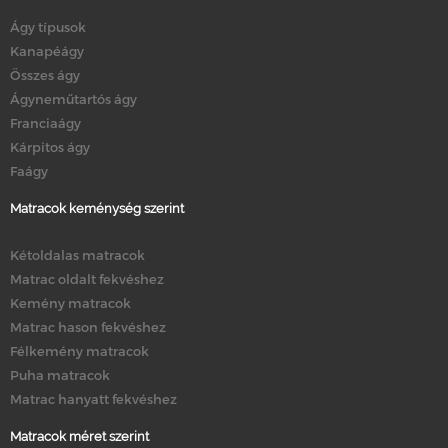
Ágy típusok
Kanapéágy
Összes ágy
Ágyneműtartós ágy
Franciaágy
Kárpitos ágy
Faágy
Matracok keménység szerint
Kétoldalas matracok
Matrac oldalt fekvéshez
Kemény matracok
Matrac hason fekvéshez
Félkemény matracok
Puha matracok
Matrac hanyatt fekvéshez
Matracok méret szerint