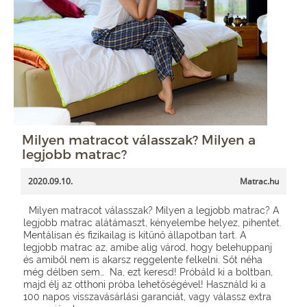
Milyen matracot válasszak? Milyen a
legjobb matrac?
2020.09.10.
Matrac.hu
Milyen matracot válasszak? Milyen a legjobb matrac? A
legjobb matrac alátámaszt, kényelembe helyez, pihentet.
Mentálisan és fizikailag is kitűnő állapotban tart. A
legjobb matrac az, amibe alig várod, hogy belehuppanj
és amiből nem is akarsz reggelente felkelni. Sőt néha
még délben sem… Na, ezt keresd! Próbáld ki a boltban,
majd élj az otthoni próba lehetőségével! Használd ki a
100 napos visszavásárlási garanciát, vagy válassz extra