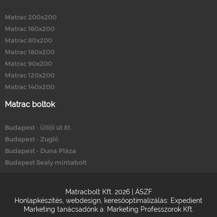
Matrac 200x200
Matrac 160x200
Matrac 80x200
Matrac 180x200
Matrac 90x200
Matrac 120x200
Matrac 140x200
Matrac boltok
Budapest - Üllői út 81.
Budapest - Zugló
Budapest - Duna Pláza
Budapest Sealy mintabolt
Matracbolt Kft. 2026 |
ÁSZF
Honlapkészítés
,
webdesign
,
keresőoptimalizálás
:
Expedient
Marketing tanácsadónk a:
Marketing Professzorok Kft.