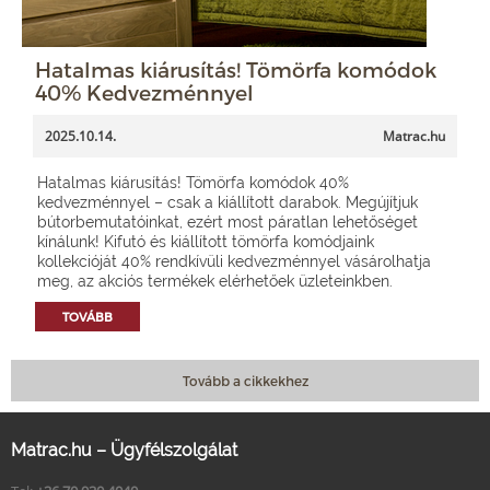
Hatalmas kiárusítás! Tömörfa komódok
40% Kedvezménnyel
2025.10.14.
Matrac.hu
Hatalmas kiárusítás! Tömörfa komódok 40%
kedvezménnyel – csak a kiállított darabok. Megújítjuk
bútorbemutatóinkat, ezért most páratlan lehetőséget
kínálunk! Kifutó és kiállított tömörfa komódjaink
kollekcióját 40% rendkívüli kedvezménnyel vásárolhatja
meg, az akciós termékek elérhetőek üzleteinkben.
TOVÁBB
Tovább a cikkekhez
Matrac.hu – Ügyfélszolgálat