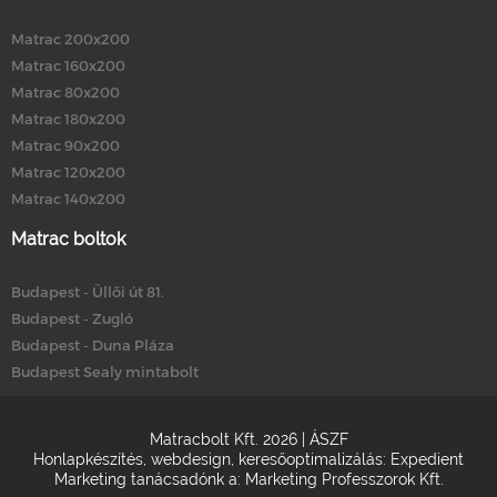
Matrac 200x200
Matrac 160x200
Matrac 80x200
Matrac 180x200
Matrac 90x200
Matrac 120x200
Matrac 140x200
Matrac boltok
Budapest - Üllői út 81.
Budapest - Zugló
Budapest - Duna Pláza
Budapest Sealy mintabolt
Matracbolt Kft. 2026 |
ÁSZF
Honlapkészítés
,
webdesign
,
keresőoptimalizálás
:
Expedient
Marketing tanácsadónk a:
Marketing Professzorok Kft.