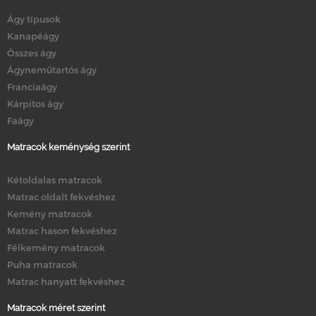
Ágy típusok
Kanapéágy
Összes ágy
Ágyneműtartós ágy
Franciaágy
Kárpitos ágy
Faágy
Matracok keménység szerint
Kétoldalas matracok
Matrac oldalt fekvéshez
Kemény matracok
Matrac hason fekvéshez
Félkemény matracok
Puha matracok
Matrac hanyatt fekvéshez
Matracok méret szerint