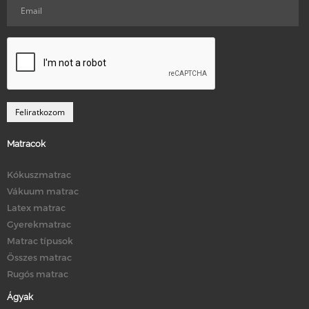
Matracok
Kókuszmatrac
Vákuum matrac
Latex matrac
Gyerekmatrac
Matrac típusok
Összes matrac
Rugós matrac
Ágyak