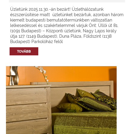
Üzletünk 2025.11.30.-án bezárt! Üzlethálózatunk
észszerűsítése miatt üzletünket bezártuk, azonban három
kiemelt budapesti bemutatótermünkben változatlan
lelkesedéssel és szakértelemmel várjuk Önt: Üllői út 81.
(1091 Budapest) – Központi üzletünk, Nagy Lajos király
útja 127. (1149 Budapest), Duna Pláza, Földszint (1138
Budapest) Parkolóház felől
TOVÁBB