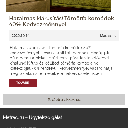
Hatalmas kiárusítás! Tömörfa komódok
40% Kedvezménnyel
2025.10.14.
Matrac.hu
Hatalmas kiárusítás! Tömörfa komódok 40%
kedvezménnyel – csak a kiállított darabok. Megújítjuk
bútorbemutatóinkat, ezért most páratlan lehetőséget
kínálunk! Kifutó és kiállított tömörfa komódjaink
kollekcióját 40% rendkívüli kedvezménnyel vásárolhatja
meg, az akciós termékek elérhetőek üzleteinkben.
TOVÁBB
Tovább a cikkekhez
Matrac.hu – Ügyfélszolgálat