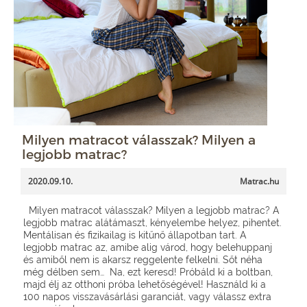
Milyen matracot válasszak? Milyen a
legjobb matrac?
2020.09.10.
Matrac.hu
Milyen matracot válasszak? Milyen a legjobb matrac? A
legjobb matrac alátámaszt, kényelembe helyez, pihentet.
Mentálisan és fizikailag is kitűnő állapotban tart. A
legjobb matrac az, amibe alig várod, hogy belehuppanj
és amiből nem is akarsz reggelente felkelni. Sőt néha
még délben sem… Na, ezt keresd! Próbáld ki a boltban,
majd élj az otthoni próba lehetőségével! Használd ki a
100 napos visszavásárlási garanciát, vagy válassz extra