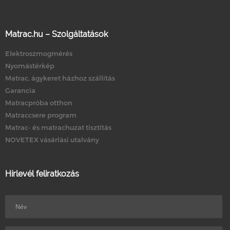
Matrac.hu – Szolgáltatások
Elektroszmogmérés
Nyomástérkép
Matrac, ágykeret házhoz szállítás
Garancia
Matracpróba otthon
Matraccsere program
Matrac- és matrachuzat tisztítás
NOVETEX vásárlási utalvány
Hírlevél feliratkozás