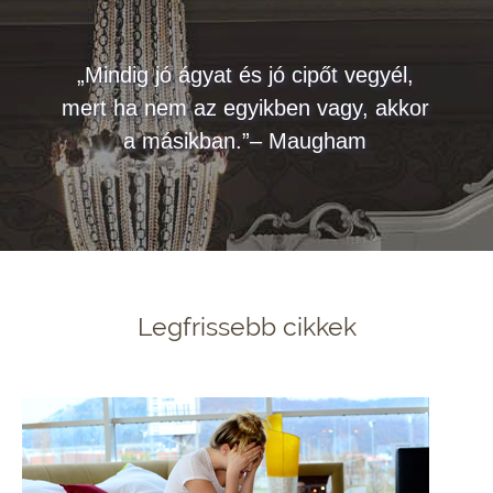
„Mindig jó ágyat és jó cipőt vegyél,
mert ha nem az egyikben vagy, akkor
a másikban.”– Maugham
Legfrissebb cikkek