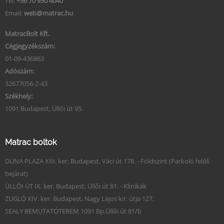
Tel:
+36 70 930 4040
Email:
web@matrac.hu
MatracBolt Kft.
Cégjegyzékszám:
01-09-436863
Adószám:
32677056-2-43
Székhely:
1091 Budapest, Üllői út 95.
Matrac boltok
DUNA PLAZA XIII. ker. Budapest, Váci út 178. - Földszint (Parkoló felőli
bejárat)
ÜLLŐI ÚT IX. ker. Budapest, Üllői út 81. - Klinikák
ZUGLÓ XIV. ker. Budapest, Nagy Lajos kir. útja 127.
SEALY BEMUTATÓTEREM 1091 Bp.Üllői út 81/b