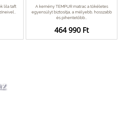
 lila taft
A kemény TEMPUR matrac a tökéletes
neivel...
egyensúlyt biztosítja, a mélyebb, hosszabb
és pihentetőbb...
464 990 Ft
az