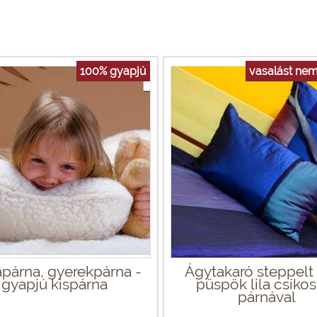
100% gyapjú
vasalást nem
párna, gyerekpárna -
Ágytakaró steppelt t
gyapjú kispárna
püspök lila csíkos
párnával