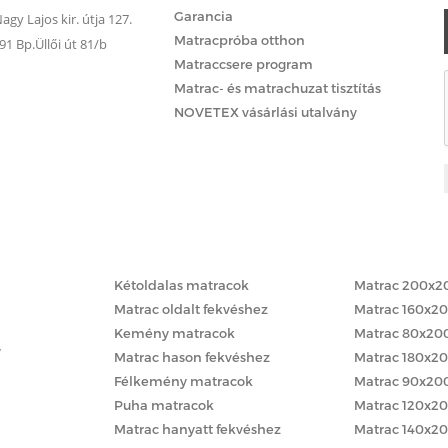
Garancia
gy Lajos kir. útja 127.
Matracpróba otthon
 Bp.Üllői út 81/b
Matraccsere program
Matrac- és matrachuzat tisztítás
NOVETEX vásárlási utalvány
Matracok keménység szerint
Matracok méret
Kétoldalas matracok
Matrac 200x2
Matrac oldalt fekvéshez
Matrac 160x2
Kemény matracok
Matrac 80x20
y
Matrac hason fekvéshez
Matrac 180x2
Félkemény matracok
Matrac 90x20
Puha matracok
Matrac 120x2
Matrac hanyatt fekvéshez
Matrac 140x2