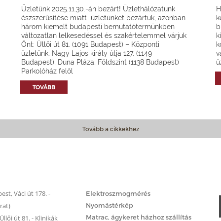
Üzletünk 2025.11.30.-án bezárt! Üzlethálózatunk
H
észszerűsítése miatt üzletünket bezártuk, azonban
k
három kiemelt budapesti bemutatótermünkben
b
változatlan lelkesedéssel és szakértelemmel várjuk
k
Önt: Üllői út 81. (1091 Budapest) – Központi
k
üzletünk, Nagy Lajos király útja 127. (1149
v
Budapest), Duna Pláza, Földszint (1138 Budapest)
ü
Parkolóház felől
TOVÁBB
Tovább a cikkekhez
Matrac.hu – Szolgáltatások
st, Váci út 178. -
Elektroszmogmérés
rat)
Nyomástérkép
Matrac, ágykeret házhoz szállítás
llői út 81. - Klinikák