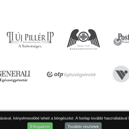
dásával, kényelmesebbé teheti a böngészést. A honlap további használatával 
Hon
Elfogadom
További részletek