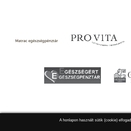
Matrac egészségpénztár
A honlapon használt sütik (cookie) elfoga
Matracbolt Kft. 2026 |
ÁSZF