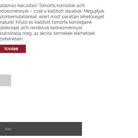
atalmas kiárusítás! Tömörfa komódok 40%
edvezménnyel – csak a kiállított darabok. Megújítjuk
útorbemutatóinkat, ezért most páratlan lehetőséget
ínálunk! Kifutó és kiállított tömörfa komódjaink
ollekcióját 40% rendkívüli kedvezménnyel
ásárolhatja meg, az akciós termékek elérhetőek
zleteinkben.
TOVÁBB
Hírlevél feliratkozás