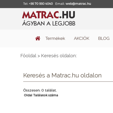
Tel:
+36 70 930 4040
Email:
web@matrac.hu
Termékek
AKCIÓK
BLOG
Főoldal
>
Keresés oldalon:
Keresés a Matrac.hu oldalon
Összesen: 0 találat.
Oldal
Találatok száma