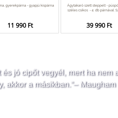
na, gyerekpárna - gyapjú kispárna
Ágytakaró szett steppelt - püspök
széles csíkos - 4 db párnával. Szí
11 990 Ft
39 990 Ft
t és jó cipőt vegyél, mert ha nem 
y, akkor a másikban.”– Maugham