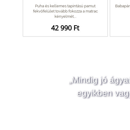
Puha és kellemes tapintású pamut
Babapár
fekvőfelület tovább fokozza a matrac
kényelmét,...
42 990 Ft
„Mindig jó ágya
egyikben vag