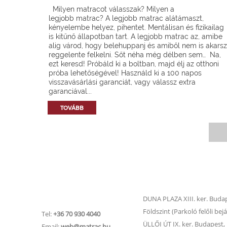
Milyen matracot válasszak? Milyen a
legjobb matrac? A legjobb matrac alátámaszt,
kényelembe helyez, pihentet. Mentálisan és fizikailag
is kitűnő állapotban tart. A legjobb matrac az, amibe
alig várod, hogy belehuppanj és amiből nem is akarsz
reggelente felkelni. Sőt néha még délben sem… Na,
ezt keresd! Próbáld ki a boltban, majd élj az otthoni
próba lehetőségével! Használd ki a 100 napos
visszavásárlási garanciát, vagy válassz extra
garanciával...
TOVÁBB
Matrac.hu –
Matrac boltok
Ügyfélszolgálat
DUNA PLAZA XIII. ker. Budape
Földszint (Parkoló felőli bejá
Tel:
+36 70 930 4040
ÜLLŐI ÚT IX. ker. Budapest, Ü
Email:
web@matrac.hu