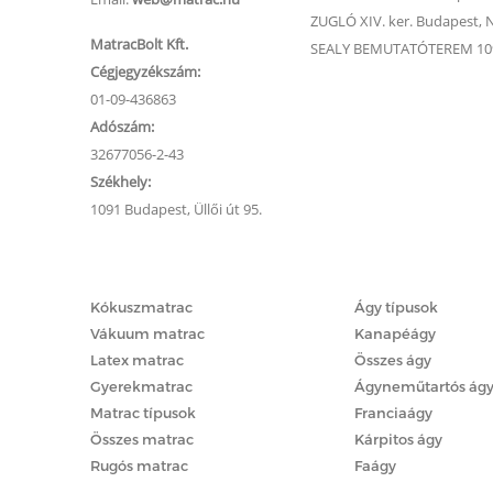
ZUGLÓ XIV. ker. Budapest, Na
MatracBolt Kft.
SEALY BEMUTATÓTEREM 1091
Cégjegyzékszám:
01-09-436863
Adószám:
32677056-2-43
Székhely:
1091 Budapest, Üllői út 95.
Matracok
Ágyak
Kókuszmatrac
Ágy típusok
Vákuum matrac
Kanapéágy
Latex matrac
Összes ágy
Gyerekmatrac
Ágyneműtartós ág
Matrac típusok
Franciaágy
Összes matrac
Kárpitos ágy
Rugós matrac
Faágy