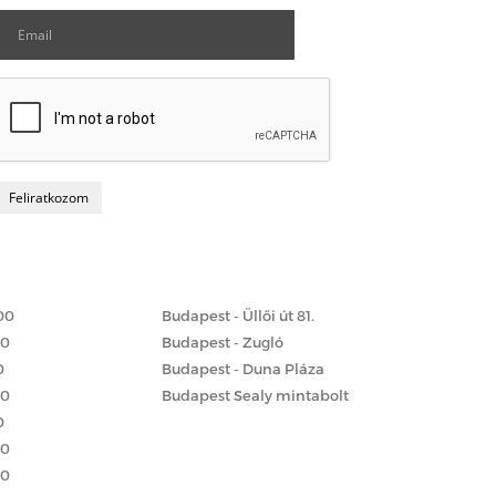
Matrac boltok
 szerint
00
Budapest - Üllői út 81.
00
Budapest - Zugló
0
Budapest - Duna Pláza
00
Budapest Sealy mintabolt
0
00
00