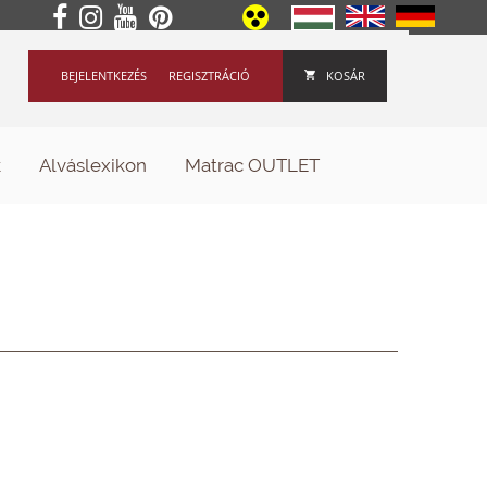
BEJELENTKEZÉS
REGISZTRÁCIÓ
KOSÁR
k
Alváslexikon
Matrac OUTLET