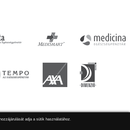
hozzájárulását adja a sütik használatához.
lapkészítés
,
webdesign
,
keresőoptimalizálás
:
Expedient
Marketing tanácsadónk a:
Marketing Professzorok Kft.