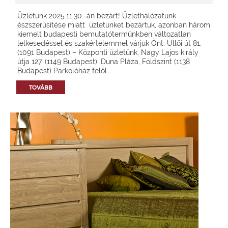
Üzletünk 2025.11.30.-án bezárt! Üzlethálózatunk
észszerűsítése miatt üzletünket bezártuk, azonban három
kiemelt budapesti bemutatótermünkben változatlan
lelkesedéssel és szakértelemmel várjuk Önt: Üllői út 81.
(1091 Budapest) – Központi üzletünk, Nagy Lajos király
útja 127. (1149 Budapest), Duna Pláza, Földszint (1138
Budapest) Parkolóház felől
TOVÁBB