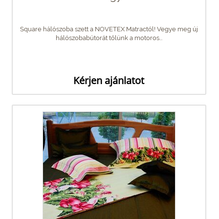
Square hálószoba szett a NOVETEX Matractól! Vegye meg új
hálószobabútorát tőlünk a motoros...
Kérjen ajánlatot