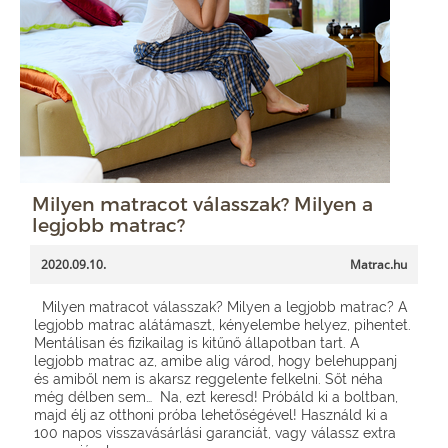
Milyen matracot válasszak? Milyen a
legjobb matrac?
2020.09.10.
Matrac.hu
Milyen matracot válasszak? Milyen a legjobb matrac? A
legjobb matrac alátámaszt, kényelembe helyez, pihentet.
Mentálisan és fizikailag is kitűnő állapotban tart. A
legjobb matrac az, amibe alig várod, hogy belehuppanj
és amiből nem is akarsz reggelente felkelni. Sőt néha
még délben sem… Na, ezt keresd! Próbáld ki a boltban,
majd élj az otthoni próba lehetőségével! Használd ki a
100 napos visszavásárlási garanciát, vagy válassz extra