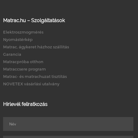
Matrac.hu – Szolgáltatások
Elektroszmogmérés
Nyomástérkép
Matrac, ágykeret házhoz szállítás
Garancia
Matracpróba otthon
Matraccsere program
Matrac- és matrachuzat tisztítás
NOVETEX vásárlási utalvány
Hírlevél feliratkozás