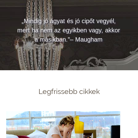
„Mindig jó ágyat és jó cipőt vegyél,
mert ha nem az egyikben vagy, akkor
a másikban.”– Maugham
Legfrissebb cikkek