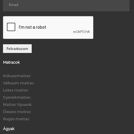
Matracok
Kókuszmatrac
Vákuum matrac
Latex matrac
Gyerekmatrac
Matrac típusok
Összes matrac
Rugós matrac
Ágyak