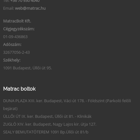
Tel:
+36 70 930 4040
Email:
web@matrac.hu
MatracBolt Kft.
Cégjegyzékszám:
01-09-436863
Adószám:
32677056-2-43
Székhely:
1091 Budapest, Üllői út 95.
Matrac boltok
DUNA PLAZA XIII. ker. Budapest, Váci út 178. - Földszint (Parkoló felőli
bejárat)
ÜLLŐI ÚT IX. ker. Budapest, Üllői út 81. - Klinikák
ZUGLÓ XIV. ker. Budapest, Nagy Lajos kir. útja 127.
SEALY BEMUTATÓTEREM 1091 Bp.Üllői út 81/b