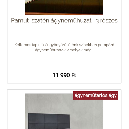
Pamut-szatén ágyneműhuzat- 3 részes
Kellemes tapintású, gyönyörű, élénk színekben pompázó
ágyneműhuzatok, amelyek még...
11 990 Ft
ágyneműtartós ágy