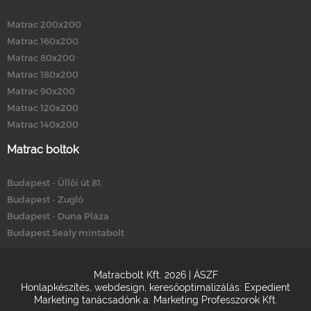
Matrac 200x200
Matrac 160x200
Matrac 80x200
Matrac 180x200
Matrac 90x200
Matrac 120x200
Matrac 140x200
Matrac boltok
Budapest - Üllői út 81.
Budapest - Zugló
Budapest - Duna Pláza
Budapest Sealy mintabolt
Matracbolt Kft. 2026 |
ÁSZF
Honlapkészítés
,
webdesign
,
keresőoptimalizálás
:
Expedient
Marketing tanácsadónk a:
Marketing Professzorok Kft.