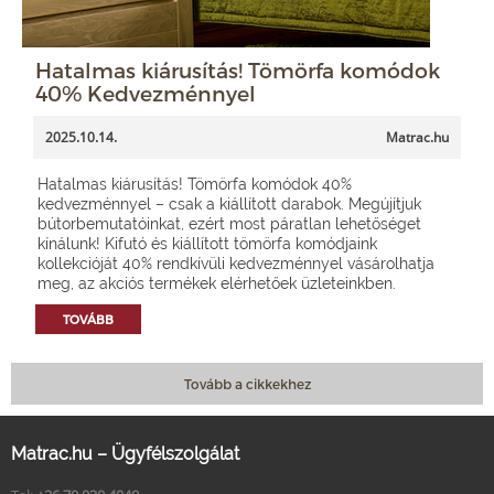
Hatalmas kiárusítás! Tömörfa komódok
40% Kedvezménnyel
2025.10.14.
Matrac.hu
Hatalmas kiárusítás! Tömörfa komódok 40%
kedvezménnyel – csak a kiállított darabok. Megújítjuk
bútorbemutatóinkat, ezért most páratlan lehetőséget
kínálunk! Kifutó és kiállított tömörfa komódjaink
kollekcióját 40% rendkívüli kedvezménnyel vásárolhatja
meg, az akciós termékek elérhetőek üzleteinkben.
TOVÁBB
Tovább a cikkekhez
Matrac.hu – Ügyfélszolgálat