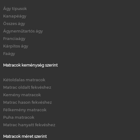
Ágy típusok
Kanapéágy
Összes ágy
Ágyneműtartós ágy
Franciaágy
Kárpitos ágy
Faágy
Matracok keménység szerint
Kétoldalas matracok
Matrac oldalt fekvéshez
Kemény matracok
Matrac hason fekvéshez
Félkemény matracok
Puha matracok
Matrac hanyatt fekvéshez
Matracok méret szerint