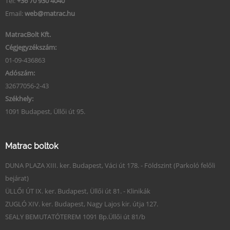
Tel:
+36 70 930 4040
Email:
web@matrac.hu
MatracBolt Kft.
Cégjegyzékszám:
01-09-436863
Adószám:
32677056-2-43
Székhely:
1091 Budapest, Üllői út 95.
Matrac boltok
DUNA PLAZA XIII. ker. Budapest, Váci út 178. - Földszint (Parkoló felőli
bejárat)
ÜLLŐI ÚT IX. ker. Budapest, Üllői út 81. - Klinikák
ZUGLÓ XIV. ker. Budapest, Nagy Lajos kir. útja 127.
SEALY BEMUTATÓTEREM 1091 Bp.Üllői út 81/b