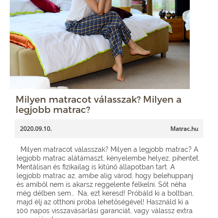
Milyen matracot válasszak? Milyen a
legjobb matrac?
2020.09.10.
Matrac.hu
Milyen matracot válasszak? Milyen a legjobb matrac? A
legjobb matrac alátámaszt, kényelembe helyez, pihentet.
Mentálisan és fizikailag is kitűnő állapotban tart. A
legjobb matrac az, amibe alig várod, hogy belehuppanj
és amiből nem is akarsz reggelente felkelni. Sőt néha
még délben sem… Na, ezt keresd! Próbáld ki a boltban,
majd élj az otthoni próba lehetőségével! Használd ki a
100 napos visszavásárlási garanciát, vagy válassz extra