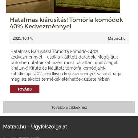
Hatalmas kiárusítás! Tömörfa komódok
40% Kedvezménnyel
2025.10.14.
Matrac.hu
Hatalmas kiárusítás! Tömörfa komódok 40%
kedvezménnyel – csak a kiállított darabok. Megújítjuk
bútorbemutatóinkat, ezért most páratlan lehetőséget
kínálunk! Kifutó és kiállított tömörfa komódjaink
kollekcióját 40% rendkívüli kedvezménnyel vásárolhatja
meg, az akciós termékek elérhetőek üzleteinkben.
TOVÁBB
Tovább a cikkekhez
Matrac.hu – Ügyfélszolgálat