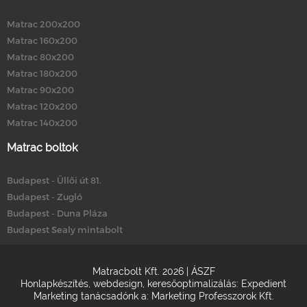
Matrac 200x200
Matrac 160x200
Matrac 80x200
Matrac 180x200
Matrac 90x200
Matrac 120x200
Matrac 140x200
Matrac boltok
Budapest - Üllői út 81.
Budapest - Zugló
Budapest - Duna Pláza
Budapest Sealy mintabolt
Matracbolt Kft. 2026 |
ÁSZF
Honlapkészítés
,
webdesign
,
keresőoptimalizálás
:
Expedient
Marketing tanácsadónk a:
Marketing Professzorok Kft.