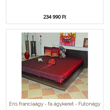
234 990 Ft
Eris franciaágy - fa ágykeret - Futonágy