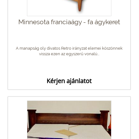
Minnesota franciaágy - fa ágykeret
A manapság oly divatos Retro irányzat elemei köszönnek
vissza ezen az egyszerű vonalú...
Kérjen ajánlatot