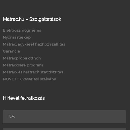
Matrac.hu – Szolgáltatások
Elektroszmogmérés
Nyomástérkép
Matrac, ágykeret házhoz szállítás
Garancia
Matracpróba otthon
Matraccsere program
Matrac- és matrachuzat tisztítás
NOVETEX vásárlási utalvány
Hírlevél feliratkozás