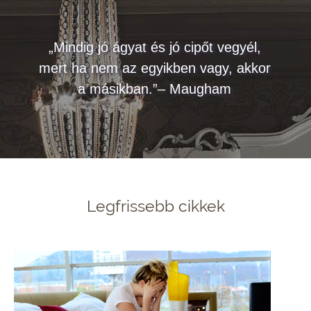
„Mindig jó ágyat és jó cipőt vegyél,
mert ha nem az egyikben vagy, akkor
a másikban.”– Maugham
Legfrissebb cikkek