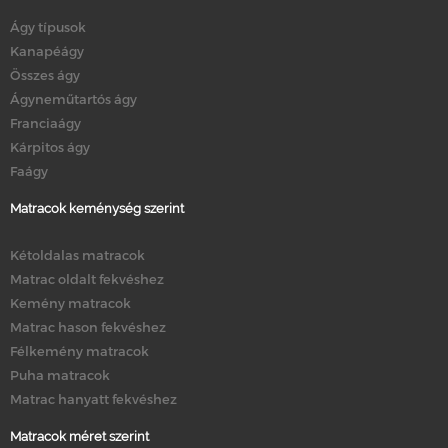
Ágy típusok
Kanapéágy
Összes ágy
Ágyneműtartós ágy
Franciaágy
Kárpitos ágy
Faágy
Matracok keménység szerint
Kétoldalas matracok
Matrac oldalt fekvéshez
Kemény matracok
Matrac hason fekvéshez
Félkemény matracok
Puha matracok
Matrac hanyatt fekvéshez
Matracok méret szerint