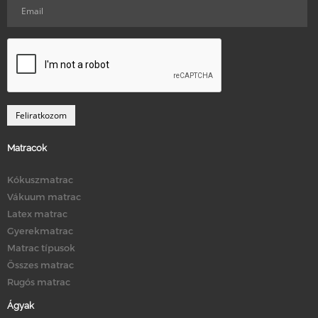
Matracok
Kókuszmatrac
Vákuum matrac
Latex matrac
Gyerekmatrac
Matrac típusok
Összes matrac
Rugós matrac
Ágyak