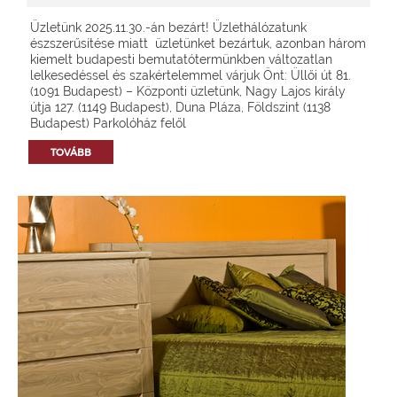
Üzletünk 2025.11.30.-án bezárt! Üzlethálózatunk
észszerűsítése miatt üzletünket bezártuk, azonban három
kiemelt budapesti bemutatótermünkben változatlan
lelkesedéssel és szakértelemmel várjuk Önt: Üllői út 81.
(1091 Budapest) – Központi üzletünk, Nagy Lajos király
útja 127. (1149 Budapest), Duna Pláza, Földszint (1138
Budapest) Parkolóház felől
TOVÁBB