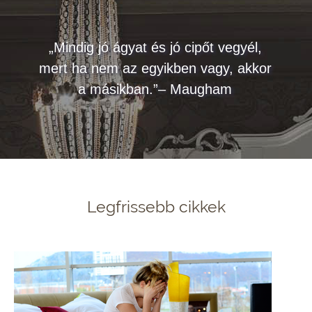
„Mindig jó ágyat és jó cipőt vegyél,
mert ha nem az egyikben vagy, akkor
a másikban.”– Maugham
Legfrissebb cikkek