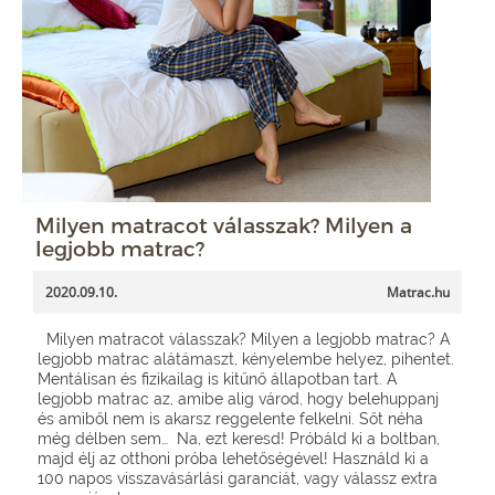
Milyen matracot válasszak? Milyen a
legjobb matrac?
2020.09.10.
Matrac.hu
Milyen matracot válasszak? Milyen a legjobb matrac? A
legjobb matrac alátámaszt, kényelembe helyez, pihentet.
Mentálisan és fizikailag is kitűnő állapotban tart. A
legjobb matrac az, amibe alig várod, hogy belehuppanj
és amiből nem is akarsz reggelente felkelni. Sőt néha
még délben sem… Na, ezt keresd! Próbáld ki a boltban,
majd élj az otthoni próba lehetőségével! Használd ki a
100 napos visszavásárlási garanciát, vagy válassz extra