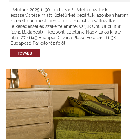
Üzletünk 2025.11.30.-án bezárt! Üzlethálózatunk
észszerűsítése miatt üzletünket bezártuk, azonban három
kiemelt budapesti bemutatótermünkben változatlan
lelkesedéssel és szakértelemmel várjuk Önt: Üllői út 81.
(1091 Budapest) – Központi üzletünk, Nagy Lajos király
útja 127. (1149 Budapest), Duna Pláza, Földszint (1138
Budapest) Parkolóház felől
TOVÁBB