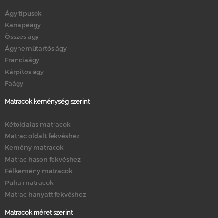
Ágy típusok
Kanapéágy
Összes ágy
Ágyneműtartós ágy
Franciaágy
Kárpitos ágy
Faágy
Matracok keménység szerint
Kétoldalas matracok
Matrac oldalt fekvéshez
Kemény matracok
Matrac hason fekvéshez
Félkemény matracok
Puha matracok
Matrac hanyatt fekvéshez
Matracok méret szerint