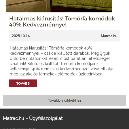
Hatalmas kiárusítás! Tömörfa komódok
40% Kedvezménnyel
2025.10.14.
Matrac.hu
Hatalmas kiárusítás! Tömörfa komódok 40%
kedvezménnyel – csak a kiállított darabok. Megújítjuk
bútorbemutatóinkat, ezért most páratlan lehetőséget
kínálunk! Kifutó és kiállított tömörfa komódjaink
kollekcióját 40% rendkívüli kedvezménnyel vásárolhatja
meg, az akciós termékek elérhetőek üzleteinkben.
TOVÁBB
Tovább a cikkekhez
Matrac.hu – Ügyfélszolgálat