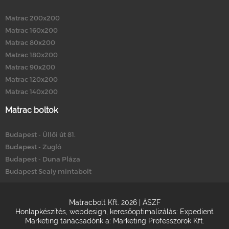
Matrac 200x200
Matrac 160x200
Matrac 80x200
Matrac 180x200
Matrac 90x200
Matrac 120x200
Matrac 140x200
Matrac boltok
Budapest - Üllői út 81.
Budapest - Zugló
Budapest - Duna Pláza
Budapest Sealy mintabolt
Matracbolt Kft. 2026 |
ÁSZF
Honlapkészítés
,
webdesign
,
keresőoptimalizálás
:
Expedient
Marketing tanácsadónk a:
Marketing Professzorok Kft.