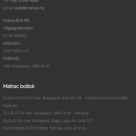
Tel:
+36 70 930 4040
Email:
web@matrac.hu
MatracBolt Kft.
Cégjegyzékszám:
01-09-436863
Adószám:
32677056-2-43
Székhely:
1091 Budapest, Üllői út 95.
Matrac boltok
DUNA PLAZA XIII. ker. Budapest, Váci út 178. - Földszint (Parkoló felőli
bejárat)
ÜLLŐI ÚT IX. ker. Budapest, Üllői út 81. - Klinikák
ZUGLÓ XIV. ker. Budapest, Nagy Lajos kir. útja 127.
SEALY BEMUTATÓTEREM 1091 Bp.Üllői út 81/b