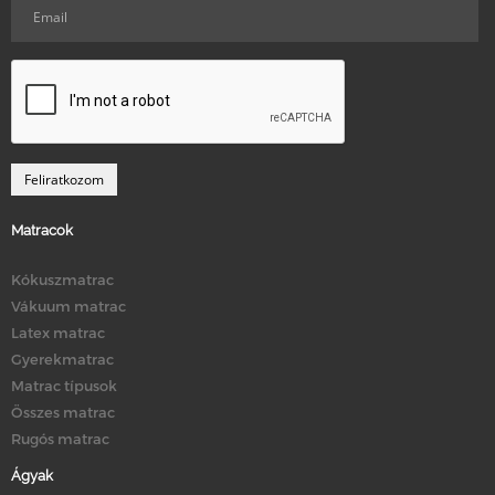
Matracok
Kókuszmatrac
Vákuum matrac
Latex matrac
Gyerekmatrac
Matrac típusok
Összes matrac
Rugós matrac
Ágyak