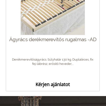
Ágyrács derékmerevítős rugalmas -AD
Derékmerevítőságyrács. Súlyhatár 130 kg. Duplaléces, fix
fej-lábrész, erősítő heveder,...
Kérjen ajánlatot