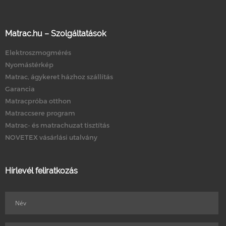
Matrac.hu – Szolgáltatások
Elektroszmogmérés
Nyomástérkép
Matrac, ágykeret házhoz szállítás
Garancia
Matracpróba otthon
Matraccsere program
Matrac- és matrachuzat tisztítás
NOVETEX vásárlási utalvány
Hírlevél feliratkozás