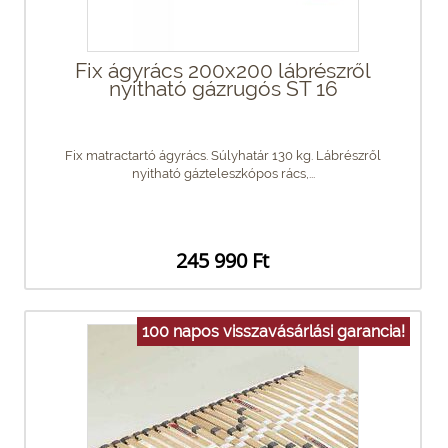
Fix ágyrács 200x200 lábrészről
nyitható gázrugós ST 16
Fix matractartó ágyrács. Súlyhatár 130 kg. Lábrészről
nyitható gázteleszkópos rács,...
245 990 Ft
100 napos visszavásárlási garancia!