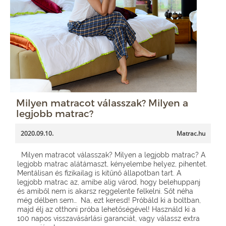
Milyen matracot válasszak? Milyen a
legjobb matrac?
2020.09.10.
Matrac.hu
Milyen matracot válasszak? Milyen a legjobb matrac? A
legjobb matrac alátámaszt, kényelembe helyez, pihentet.
Mentálisan és fizikailag is kitűnő állapotban tart. A
legjobb matrac az, amibe alig várod, hogy belehuppanj
és amiből nem is akarsz reggelente felkelni. Sőt néha
még délben sem… Na, ezt keresd! Próbáld ki a boltban,
majd élj az otthoni próba lehetőségével! Használd ki a
100 napos visszavásárlási garanciát, vagy válassz extra