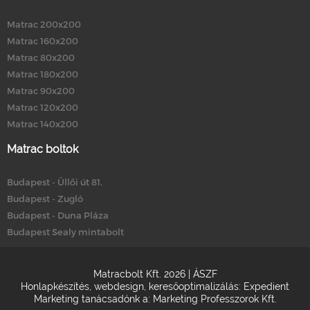
Matrac 200x200
Matrac 160x200
Matrac 80x200
Matrac 180x200
Matrac 90x200
Matrac 120x200
Matrac 140x200
Matrac boltok
Budapest - Üllői út 81.
Budapest - Zugló
Budapest - Duna Pláza
Budapest Sealy mintabolt
Matracbolt Kft. 2026 |
ÁSZF
Honlapkészítés
,
webdesign
,
keresőoptimalizálás
:
Expedient
Marketing tanácsadónk a:
Marketing Professzorok Kft.