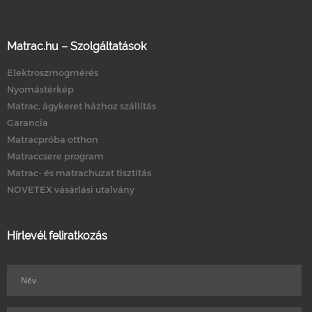
Matrac.hu – Szolgáltatások
Elektroszmogmérés
Nyomástérkép
Matrac, ágykeret házhoz szállítás
Garancia
Matracpróba otthon
Matraccsere program
Matrac- és matrachuzat tisztítás
NOVETEX vásárlási utalvány
Hírlevél feliratkozás