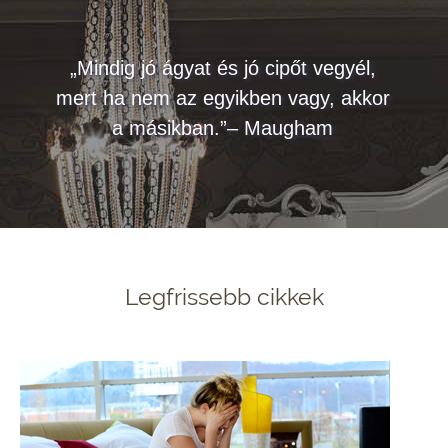
„Mindig jó ágyat és jó cipőt vegyél,
mert ha nem az egyikben vagy, akkor
a másikban.”– Maugham
Legfrissebb cikkek