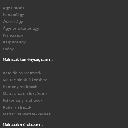
Ágy típusok
Kanapéágy
Összes ágy
Ágyneműtartós ágy
Franciaágy
Kárpitos ágy
Faágy
Matracok keménység szerint
Kétoldalas matracok
Matrac oldalt fekvéshez
Kemény matracok
Matrac hason fekvéshez
Félkemény matracok
Puha matracok
Matrac hanyatt fekvéshez
Matracok méret szerint