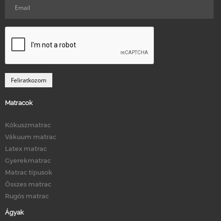
Matracok
Kókuszmatrac
Vákuum matrac
Latex matrac
Gyerekmatrac
Matrac típusok
Összes matrac
Rugós matrac
Ágyak