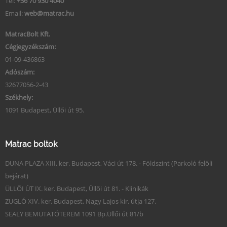
Tel:
+36 70 930 4040
Email:
web@matrac.hu
MatracBolt Kft.
Cégjegyzékszám:
01-09-436863
Adószám:
32677056-2-43
Székhely:
1091 Budapest, Üllői út 95.
Matrac boltok
DUNA PLAZA XIII. ker. Budapest, Váci út 178. - Földszint (Parkoló felőli
bejárat)
ÜLLŐI ÚT IX. ker. Budapest, Üllői út 81. - Klinikák
ZUGLÓ XIV. ker. Budapest, Nagy Lajos kir. útja 127.
SEALY BEMUTATÓTEREM 1091 Bp.Üllői út 81/b