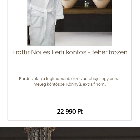
Frottír Női és Férfi köntös - fehér frozen
Fürdés után a legfinomabb érzés belebújni egy puha,
meleg köntösbe. Könnyű, extra finom...
22 990 Ft