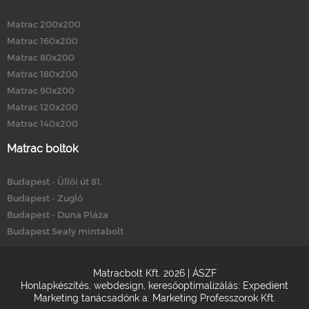
Matrac 200x200
Matrac 160x200
Matrac 80x200
Matrac 180x200
Matrac 90x200
Matrac 120x200
Matrac 140x200
Matrac boltok
Budapest - Üllői út 81.
Budapest - Zugló
Budapest - Duna Pláza
Budapest Sealy mintabolt
Matracbolt Kft. 2026 |
ÁSZF
Honlapkészítés
,
webdesign
,
keresőoptimalizálás
:
Expedient
Marketing tanácsadónk a:
Marketing Professzorok Kft.