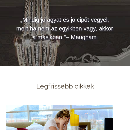
„Mindig jó ágyat és jó cipőt vegyél,
mert ha nem az egyikben vagy, akkor
a másikban.”– Maugham
Legfrissebb cikkek