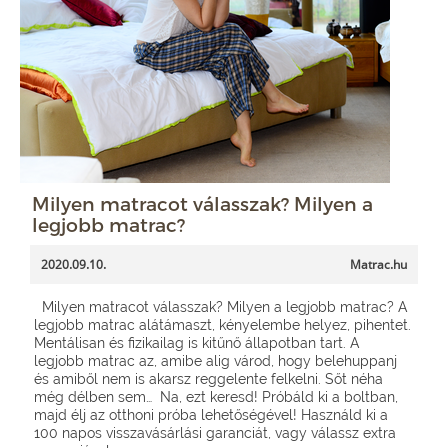
Milyen matracot válasszak? Milyen a
legjobb matrac?
2020.09.10.
Matrac.hu
Milyen matracot válasszak? Milyen a legjobb matrac? A
legjobb matrac alátámaszt, kényelembe helyez, pihentet.
Mentálisan és fizikailag is kitűnő állapotban tart. A
legjobb matrac az, amibe alig várod, hogy belehuppanj
és amiből nem is akarsz reggelente felkelni. Sőt néha
még délben sem… Na, ezt keresd! Próbáld ki a boltban,
majd élj az otthoni próba lehetőségével! Használd ki a
100 napos visszavásárlási garanciát, vagy válassz extra