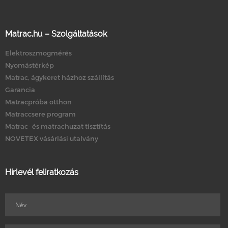
Matrac.hu – Szolgáltatások
Elektroszmogmérés
Nyomástérkép
Matrac, ágykeret házhoz szállítás
Garancia
Matracpróba otthon
Matraccsere program
Matrac- és matrachuzat tisztítás
NOVETEX vásárlási utalvány
Hírlevél feliratkozás