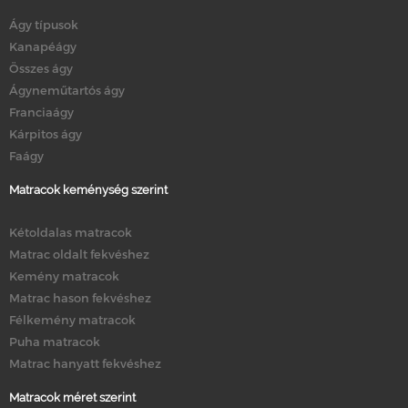
Ágy típusok
Kanapéágy
Összes ágy
Ágyneműtartós ágy
Franciaágy
Kárpitos ágy
Faágy
Matracok keménység szerint
Kétoldalas matracok
Matrac oldalt fekvéshez
Kemény matracok
Matrac hason fekvéshez
Félkemény matracok
Puha matracok
Matrac hanyatt fekvéshez
Matracok méret szerint