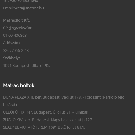
Tel:
+36 70 930 4040
Email:
web@matrac.hu
MatracBolt Kft.
Cégjegyzékszám:
01-09-436863
Adószám:
32677056-2-43
Székhely:
1091 Budapest, Üllői út 95.
Matrac boltok
DUNA PLAZA XIII. ker. Budapest, Váci út 178. - Földszint (Parkoló felőli
bejárat)
ÜLLŐI ÚT IX. ker. Budapest, Üllői út 81. - Klinikák
ZUGLÓ XIV. ker. Budapest, Nagy Lajos kir. útja 127.
SEALY BEMUTATÓTEREM 1091 Bp.Üllői út 81/b