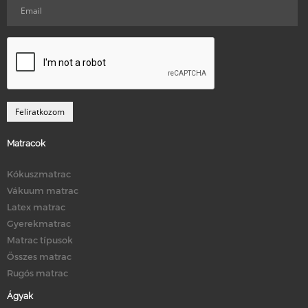
Matracok
Kókuszmatrac
Vákuum matrac
Latex matrac
Gyerekmatrac
Matrac típusok
Összes matrac
Rugós matrac
Ágyak