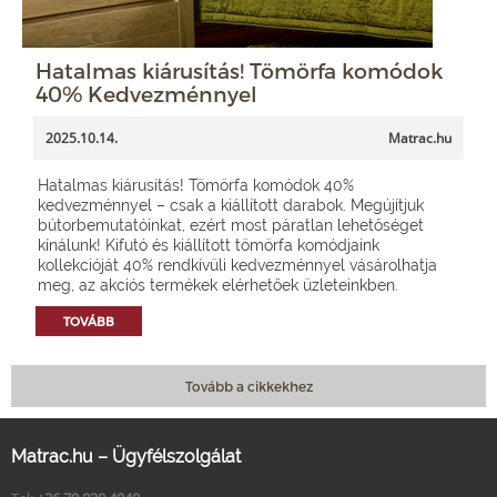
Hatalmas kiárusítás! Tömörfa komódok
40% Kedvezménnyel
2025.10.14.
Matrac.hu
Hatalmas kiárusítás! Tömörfa komódok 40%
kedvezménnyel – csak a kiállított darabok. Megújítjuk
bútorbemutatóinkat, ezért most páratlan lehetőséget
kínálunk! Kifutó és kiállított tömörfa komódjaink
kollekcióját 40% rendkívüli kedvezménnyel vásárolhatja
meg, az akciós termékek elérhetőek üzleteinkben.
TOVÁBB
Tovább a cikkekhez
Matrac.hu – Ügyfélszolgálat