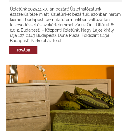
Üzletünk 2025.11.30.-án bezárt! Üzlethálózatunk
észszerűsítése miatt üzletünket bezártuk, azonban három
kiemelt budapesti bemutatótermünkben változatlan
lelkesedéssel és szakértelemmel várjuk Önt: Üllői út 81.
(1091 Budapest) – Központi üzletünk, Nagy Lajos király
útja 127. (1149 Budapest), Duna Pláza, Földszint (1138
Budapest) Parkolóház felől
TOVÁBB