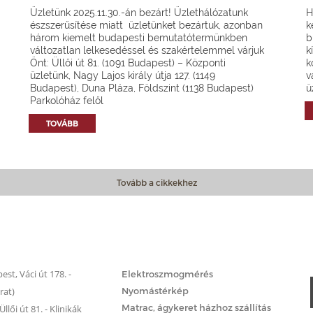
Üzletünk 2025.11.30.-án bezárt! Üzlethálózatunk
H
észszerűsítése miatt üzletünket bezártuk, azonban
k
három kiemelt budapesti bemutatótermünkben
b
változatlan lelkesedéssel és szakértelemmel várjuk
k
Önt: Üllői út 81. (1091 Budapest) – Központi
k
üzletünk, Nagy Lajos király útja 127. (1149
v
Budapest), Duna Pláza, Földszint (1138 Budapest)
ü
Parkolóház felől
TOVÁBB
Tovább a cikkekhez
Matrac.hu – Szolgáltatások
st, Váci út 178. -
Elektroszmogmérés
rat)
Nyomástérkép
Matrac, ágykeret házhoz szállítás
llői út 81. - Klinikák