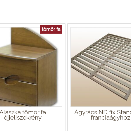
tömör fa
Alaszka tömör fa
Ágyrács ND fix Stan
éjjeliszekrény
franciaágyhoz