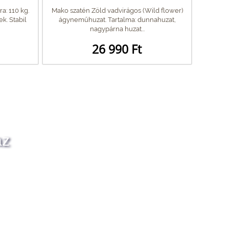
a: 110 kg.
Mako szatén Zöld vadvirágos (Wild flower)
k. Stabil
ágyneműhuzat. Tartalma: dunnahuzat,
nagypárna huzat...
26 990 Ft
az