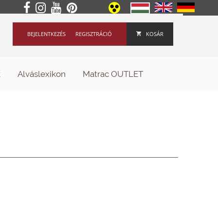
BEJELENTKEZÉS
REGISZTRÁCIÓ
KOSÁR
k
Alváslexikon
Matrac OUTLET