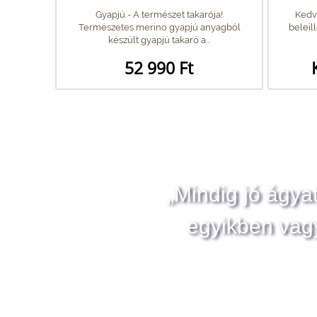
Gyapjú - A természet takarója!
Kedvé
Természetes merino gyapjú anyagból
beleil
készült gyapjú takaró a...
52 990 Ft
„Mindig jó ágya
egyikben vag