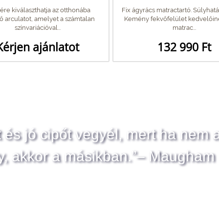
re kiválaszthatja az otthonába
Fix ágyrács matractartó. Súlyhatár
lő arculatot, amelyet a számtalan
Kemény fekvőfelület kedvelőine
színvariációval...
matrac...
Kérjen ajánlatot
132 990 Ft
t és jó cipőt vegyél, mert ha nem 
y, akkor a másikban.”– Maugham