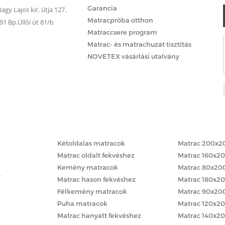
Garancia
gy Lajos kir. útja 127.
Matracpróba otthon
 Bp.Üllői út 81/b
Matraccsere program
Matrac- és matrachuzat tisztítás
NOVETEX vásárlási utalvány
Matracok keménység szerint
Matracok méret
Kétoldalas matracok
Matrac 200x2
Matrac oldalt fekvéshez
Matrac 160x2
Kemény matracok
Matrac 80x20
y
Matrac hason fekvéshez
Matrac 180x2
Félkemény matracok
Matrac 90x20
Puha matracok
Matrac 120x2
Matrac hanyatt fekvéshez
Matrac 140x2