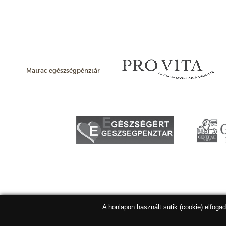
Matrac egészségpénztár
A honlapon használt sütik (cookie) elfoga
Matracbolt Kft. 2026 |
ÁSZF