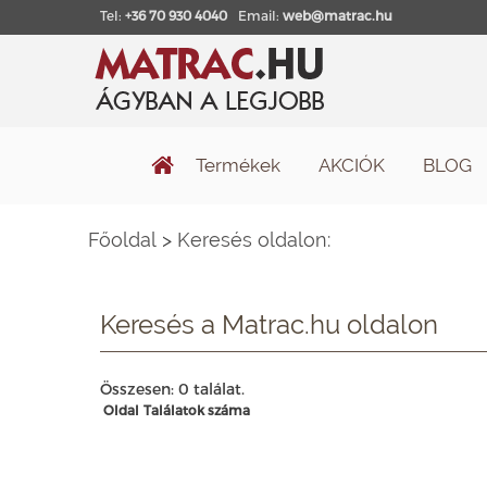
Tel:
+36 70 930 4040
Email:
web@matrac.hu
Termékek
AKCIÓK
BLOG
Főoldal
>
Keresés oldalon:
Keresés a Matrac.hu oldalon
Összesen: 0 találat.
Oldal
Találatok száma