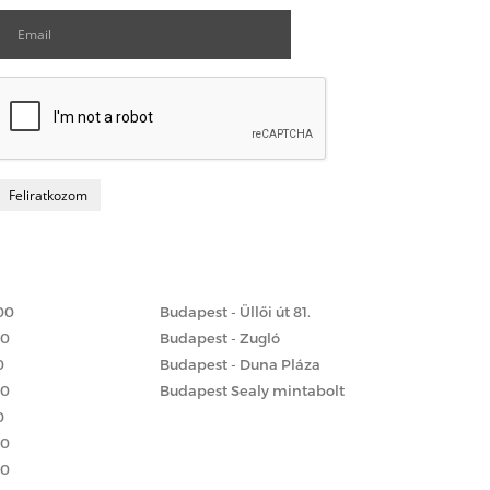
Matrac boltok
 szerint
00
Budapest - Üllői út 81.
00
Budapest - Zugló
0
Budapest - Duna Pláza
00
Budapest Sealy mintabolt
0
00
00