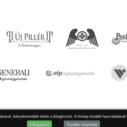
dásával, kényelmesebbé teheti a böngészést. A honlap további használatával 
Hon
Elfogadom
További részletek