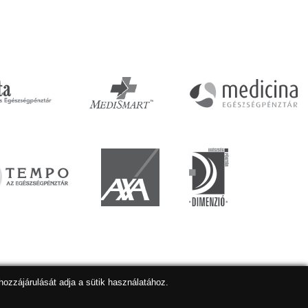
hozzájárulását adja a sütik használatához.
lapkészítés
,
webdesign
,
keresőoptimalizálás
:
Expedient
Marketing tanácsadónk a:
Marketing Professzorok Kft.