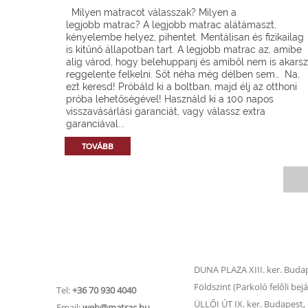
Milyen matracot válasszak? Milyen a
legjobb matrac? A legjobb matrac alátámaszt,
kényelembe helyez, pihentet. Mentálisan és fizikailag
is kitűnő állapotban tart. A legjobb matrac az, amibe
alig várod, hogy belehuppanj és amiből nem is akarsz
reggelente felkelni. Sőt néha még délben sem… Na,
ezt keresd! Próbáld ki a boltban, majd élj az otthoni
próba lehetőségével! Használd ki a 100 napos
visszavásárlási garanciát, vagy válassz extra
garanciával...
TOVÁBB
Matrac.hu –
Matrac boltok
Ügyfélszolgálat
DUNA PLAZA XIII. ker. Budape
Földszint (Parkoló felőli bejá
Tel:
+36 70 930 4040
ÜLLŐI ÚT IX. ker. Budapest, Ü
Email:
web@matrac.hu