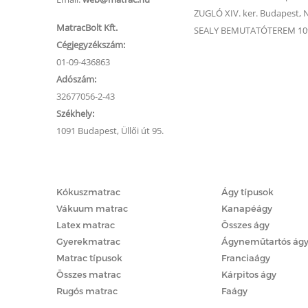
ZUGLÓ XIV. ker. Budapest, Na
MatracBolt Kft.
SEALY BEMUTATÓTEREM 1091
Cégjegyzékszám:
01-09-436863
Adószám:
32677056-2-43
Székhely:
1091 Budapest, Üllői út 95.
Matracok
Ágyak
Kókuszmatrac
Ágy típusok
Vákuum matrac
Kanapéágy
Latex matrac
Összes ágy
Gyerekmatrac
Ágyneműtartós ág
Matrac típusok
Franciaágy
Összes matrac
Kárpitos ágy
Rugós matrac
Faágy