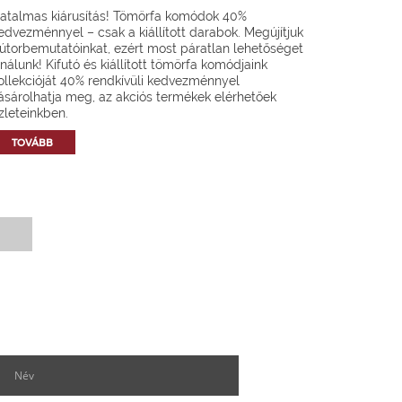
atalmas kiárusítás! Tömörfa komódok 40%
edvezménnyel – csak a kiállított darabok. Megújítjuk
útorbemutatóinkat, ezért most páratlan lehetőséget
ínálunk! Kifutó és kiállított tömörfa komódjaink
ollekcióját 40% rendkívüli kedvezménnyel
ásárolhatja meg, az akciós termékek elérhetőek
zleteinkben.
TOVÁBB
Hírlevél feliratkozás