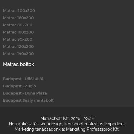
Matrac 200x200
Matrac 160x200
Matrac 80x200
Matrac 180x200
Matrac 90x200
Matrac 120x200
Matrac 140x200
Matrac boltok
Budapest - Üllői út 81.
Budapest - Zugló
Budapest - Duna Pláza
Budapest Sealy mintabolt
Matracbolt Kft. 2026 |
ÁSZF
Honlapkészítés
,
webdesign
,
keresőoptimalizálás
:
Expedient
Marketing tanácsadónk a:
Marketing Professzorok Kft.