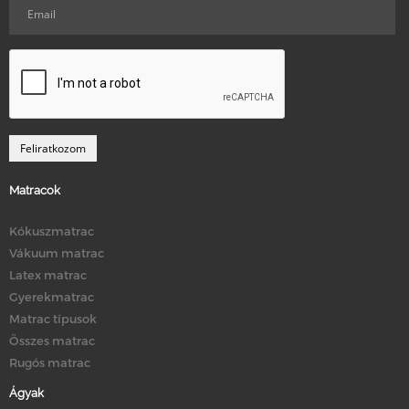
Matracok
Kókuszmatrac
Vákuum matrac
Latex matrac
Gyerekmatrac
Matrac típusok
Összes matrac
Rugós matrac
Ágyak