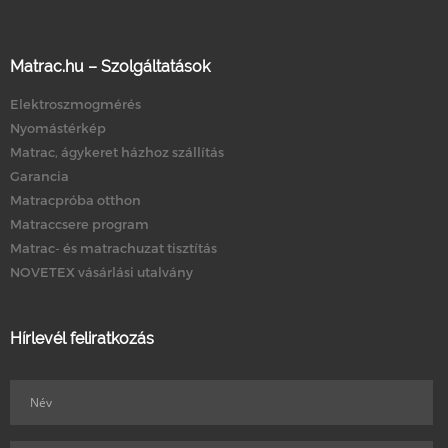
Matrac.hu – Szolgáltatások
Elektroszmogmérés
Nyomástérkép
Matrac, ágykeret házhoz szállítás
Garancia
Matracpróba otthon
Matraccsere program
Matrac- és matrachuzat tisztítás
NOVETEX vásárlási utalvány
Hírlevél feliratkozás