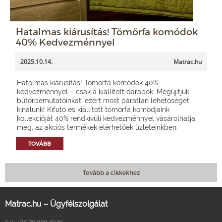
Hatalmas kiárusítás! Tömörfa komódok
40% Kedvezménnyel
2025.10.14.
Matrac.hu
Hatalmas kiárusítás! Tömörfa komódok 40%
kedvezménnyel – csak a kiállított darabok. Megújítjuk
bútorbemutatóinkat, ezért most páratlan lehetőséget
kínálunk! Kifutó és kiállított tömörfa komódjaink
kollekcióját 40% rendkívüli kedvezménnyel vásárolhatja
meg, az akciós termékek elérhetőek üzleteinkben.
TOVÁBB
Tovább a cikkekhez
Matrac.hu – Ügyfélszolgálat