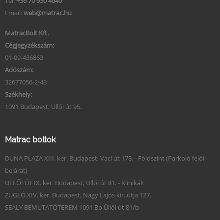
Tel:
+36 70 930 4040
Email:
web@matrac.hu
MatracBolt Kft.
Cégjegyzékszám:
01-09-436863
Adószám:
32677056-2-43
Székhely:
1091 Budapest, Üllői út 95.
Matrac boltok
DUNA PLAZA XIII. ker. Budapest, Váci út 178. - Földszint (Parkoló felőli
bejárat)
ÜLLŐI ÚT IX. ker. Budapest, Üllői út 81. - Klinikák
ZUGLÓ XIV. ker. Budapest, Nagy Lajos kir. útja 127.
SEALY BEMUTATÓTEREM 1091 Bp.Üllői út 81/b