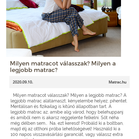
Milyen matracot válasszak? Milyen a
legjobb matrac?
2020.09.10.
Matrac.hu
Milyen matracot válasszak? Milyen a legjobb matrac? A
legjobb matrac alátámaszt, kényelembe helyez, pihentet.
Mentálisan és fizikailag is kitűnő állapotban tart. A
legjobb matrac az, amibe alig várod, hogy belehuppanj
és amiből nem is akarsz reggelente felkelni. Sőt néha
még délben sem… Na, ezt keresd! Próbáld ki a boltban,
majd élj az otthoni próba lehetőségével! Használd ki a
100 napos visszavásárlási garanciát, vagy válassz extra