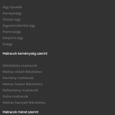
Ágy típusok
Kanapéágy
Összes ágy
Ágyneműtartós ágy
Franciaágy
Kárpitos ágy
Faágy
Matracok keménység szerint
Kétoldalas matracok
Matrac oldalt fekvéshez
Kemény matracok
Matrac hason fekvéshez
Félkemény matracok
Puha matracok
Matrac hanyatt fekvéshez
Matracok méret szerint