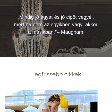
„Mindig jó ágyat és jó cipőt vegyél,
mert ha nem az egyikben vagy, akkor
a másikban.”– Maugham
Legfrissebb cikkek