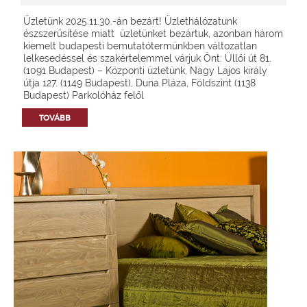
Üzletünk 2025.11.30.-án bezárt! Üzlethálózatunk
észszerűsítése miatt üzletünket bezártuk, azonban három
kiemelt budapesti bemutatótermünkben változatlan
lelkesedéssel és szakértelemmel várjuk Önt: Üllői út 81.
(1091 Budapest) – Központi üzletünk, Nagy Lajos király
útja 127. (1149 Budapest), Duna Pláza, Földszint (1138
Budapest) Parkolóház felől
TOVÁBB