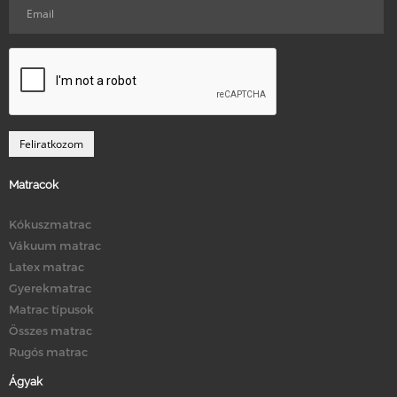
Matracok
Kókuszmatrac
Vákuum matrac
Latex matrac
Gyerekmatrac
Matrac típusok
Összes matrac
Rugós matrac
Ágyak