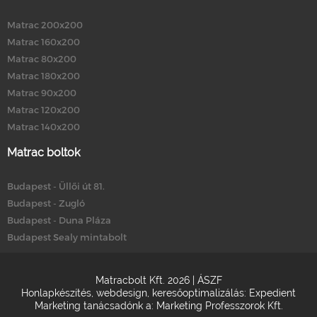
Matrac 200x200
Matrac 160x200
Matrac 80x200
Matrac 180x200
Matrac 90x200
Matrac 120x200
Matrac 140x200
Matrac boltok
Budapest - Üllői út 81.
Budapest - Zugló
Budapest - Duna Pláza
Budapest Sealy mintabolt
Matracbolt Kft. 2026 |
ÁSZF
Honlapkészítés
,
webdesign
,
keresőoptimalizálás
:
Expedient
Marketing tanácsadónk a:
Marketing Professzorok Kft.