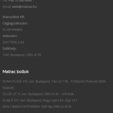
Tel:
+36 70 930 4040
Email:
web@matrac.hu
MatracBolt Kft.
Cégjegyzékszám:
01-09-436863
Adószám:
32677056-2-43
Székhely:
1091 Budapest, Üllői út 95.
Matrac boltok
DUNA PLAZA XIII. ker. Budapest, Váci út 178. - Földszint (Parkoló felőli
bejárat)
ÜLLŐI ÚT IX. ker. Budapest, Üllői út 81. - Klinikák
ZUGLÓ XIV. ker. Budapest, Nagy Lajos kir. útja 127.
SEALY BEMUTATÓTEREM 1091 Bp.Üllői út 81/b