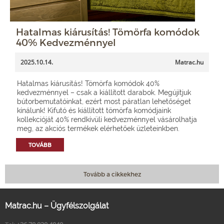
Hatalmas kiárusítás! Tömörfa komódok
40% Kedvezménnyel
2025.10.14.
Matrac.hu
Hatalmas kiárusítás! Tömörfa komódok 40%
kedvezménnyel – csak a kiállított darabok. Megújítjuk
bútorbemutatóinkat, ezért most páratlan lehetőséget
kínálunk! Kifutó és kiállított tömörfa komódjaink
kollekcióját 40% rendkívüli kedvezménnyel vásárolhatja
meg, az akciós termékek elérhetőek üzleteinkben.
TOVÁBB
Tovább a cikkekhez
Matrac.hu – Ügyfélszolgálat