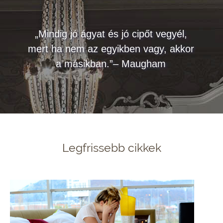
„Mindig jó ágyat és jó cipőt vegyél,
mert ha nem az egyikben vagy, akkor
a másikban.”– Maugham
Legfrissebb cikkek