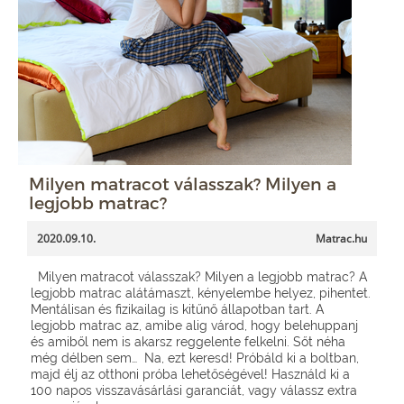
Milyen matracot válasszak? Milyen a
legjobb matrac?
2020.09.10.
Matrac.hu
Milyen matracot válasszak? Milyen a legjobb matrac? A
legjobb matrac alátámaszt, kényelembe helyez, pihentet.
Mentálisan és fizikailag is kitűnő állapotban tart. A
legjobb matrac az, amibe alig várod, hogy belehuppanj
és amiből nem is akarsz reggelente felkelni. Sőt néha
még délben sem… Na, ezt keresd! Próbáld ki a boltban,
majd élj az otthoni próba lehetőségével! Használd ki a
100 napos visszavásárlási garanciát, vagy válassz extra