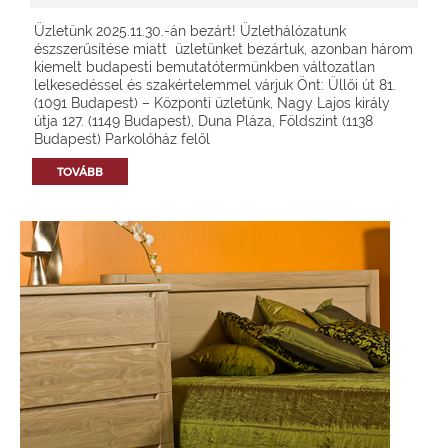
Üzletünk 2025.11.30.-án bezárt! Üzlethálózatunk
észszerűsítése miatt üzletünket bezártuk, azonban három
kiemelt budapesti bemutatótermünkben változatlan
lelkesedéssel és szakértelemmel várjuk Önt: Üllői út 81.
(1091 Budapest) – Központi üzletünk, Nagy Lajos király
útja 127. (1149 Budapest), Duna Pláza, Földszint (1138
Budapest) Parkolóház felől
TOVÁBB