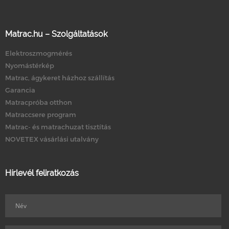
Matrac.hu – Szolgáltatások
Elektroszmogmérés
Nyomástérkép
Matrac, ágykeret házhoz szállítás
Garancia
Matracpróba otthon
Matraccsere program
Matrac- és matrachuzat tisztítás
NOVETEX vásárlási utalvány
Hírlevél feliratkozás