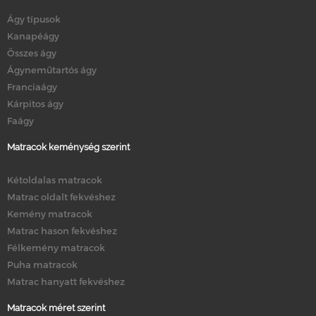
Ágy típusok
Kanapéágy
Összes ágy
Ágyneműtartós ágy
Franciaágy
Kárpitos ágy
Faágy
Matracok keménység szerint
Kétoldalas matracok
Matrac oldalt fekvéshez
Kemény matracok
Matrac hason fekvéshez
Félkemény matracok
Puha matracok
Matrac hanyatt fekvéshez
Matracok méret szerint