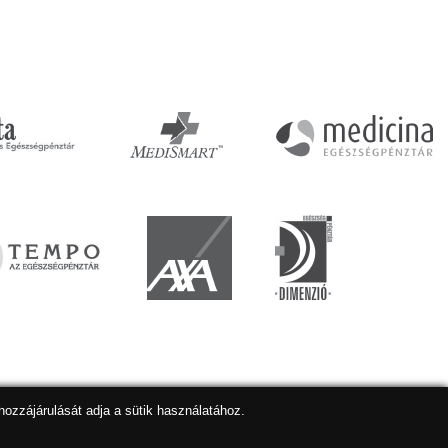
hozzájárulását adja a sütik használatához.
lapkészítés
,
webdesign
,
keresőoptimalizálás
:
Expedient
Marketing tanácsadónk a:
Marketing Professzorok Kft.