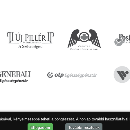
dásával, kényelmesebbé teheti a böngészést. A honlap további használatával 
Hon
Elfogadom
További részletek