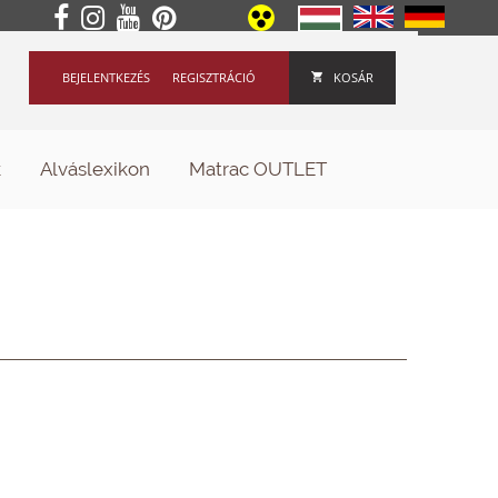
BEJELENTKEZÉS
REGISZTRÁCIÓ
KOSÁR
k
Alváslexikon
Matrac OUTLET