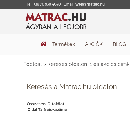
Tel:
+36 70 930 4040
Email:
web@matrac.hu
Termékek
AKCIÓK
BLOG
Főoldal
>
Keresés oldalon: 1 és akciós cím
Keresés a Matrac.hu oldalon
Összesen: 0 találat.
Oldal
Találatok száma