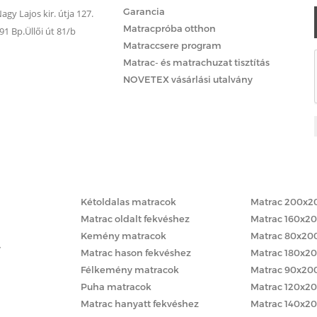
Garancia
gy Lajos kir. útja 127.
Matracpróba otthon
 Bp.Üllői út 81/b
Matraccsere program
Matrac- és matrachuzat tisztítás
NOVETEX vásárlási utalvány
Matracok keménység szerint
Matracok méret
Kétoldalas matracok
Matrac 200x2
Matrac oldalt fekvéshez
Matrac 160x2
Kemény matracok
Matrac 80x20
y
Matrac hason fekvéshez
Matrac 180x2
Félkemény matracok
Matrac 90x20
Puha matracok
Matrac 120x2
Matrac hanyatt fekvéshez
Matrac 140x2