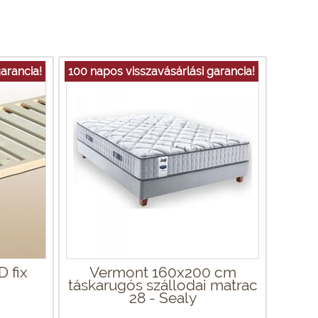
arancia!
100 napos visszavásárlási garancia!
 fix
Vermont 160x200 cm
táskarugós szállodai matrac
28 - Sealy