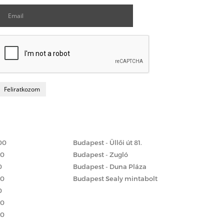
Matrac boltok
 szerint
00
Budapest - Üllői út 81.
00
Budapest - Zugló
0
Budapest - Duna Pláza
00
Budapest Sealy mintabolt
0
00
00