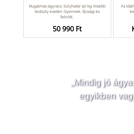
Rugalmas ágyrács. Súlyhatár 90 kg. Kisebb
Az Idah
testsúly esetén. Gyermek, ifjúsági és
ke
felnőtt...
50 990 Ft
„Mindig jó ágya
egyikben vag