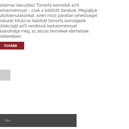
atalmas kiárusítás! Tömörfa komódok 40%
edvezménnyel – csak a kiállított darabok. Megújítjuk
útorbemutatóinkat, ezért most páratlan lehetőséget
ínálunk! Kifutó és kiállított tömörfa komódjaink
ollekcióját 40% rendkívüli kedvezménnyel
ásárolhatja meg, az akciós termékek elérhetőek
zleteinkben.
TOVÁBB
Hírlevél feliratkozás