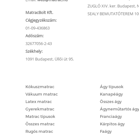
ZUGLÓ XIV. ker. Budapest, Na
MatracBolt Kft.
SEALY BEMUTATÓTEREM 1091
Cégjegyzékszám:
01-09-436863
Adószám:
32677056-2-43
Székhely:
1091 Budapest, Üllői út 95.
Matracok
Ágyak
Kókuszmatrac
Ágy típusok
Vákuum matrac
Kanapéágy
Latex matrac
Összes ágy
Gyerekmatrac
Ágyneműtartós ág
Matrac típusok
Franciaágy
Összes matrac
Kárpitos ágy
Rugós matrac
Faágy