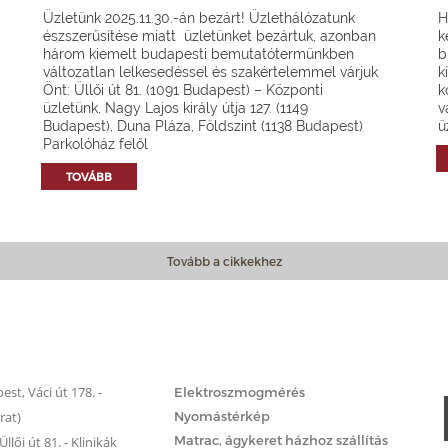
Üzletünk 2025.11.30.-án bezárt! Üzlethálózatunk
H
észszerűsítése miatt üzletünket bezártuk, azonban
k
három kiemelt budapesti bemutatótermünkben
b
változatlan lelkesedéssel és szakértelemmel várjuk
k
Önt: Üllői út 81. (1091 Budapest) – Központi
k
üzletünk, Nagy Lajos király útja 127. (1149
v
Budapest), Duna Pláza, Földszint (1138 Budapest)
ü
Parkolóház felől
TOVÁBB
Tovább a cikkekhez
Matrac.hu – Szolgáltatások
st, Váci út 178. -
Elektroszmogmérés
rat)
Nyomástérkép
Matrac, ágykeret házhoz szállítás
llői út 81. - Klinikák