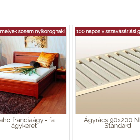
 melyek sosem nyikorognak!
100 napos visszavásárlási g
aho franciaágy - fa
Ágyrács 90x200 ND
ágykeret
Standard