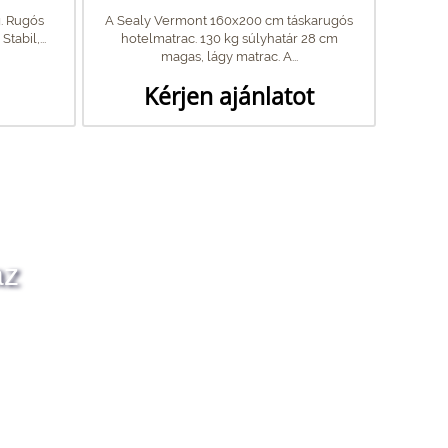
g. Rugós
A Sealy Vermont 160x200 cm táskarugós
tabil,...
hotelmatrac. 130 kg súlyhatár 28 cm
magas, lágy matrac. A...
Kérjen ajánlatot
az