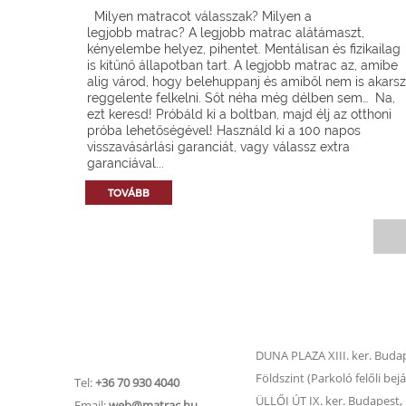
Milyen matracot válasszak? Milyen a
legjobb matrac? A legjobb matrac alátámaszt,
kényelembe helyez, pihentet. Mentálisan és fizikailag
is kitűnő állapotban tart. A legjobb matrac az, amibe
alig várod, hogy belehuppanj és amiből nem is akarsz
reggelente felkelni. Sőt néha még délben sem… Na,
ezt keresd! Próbáld ki a boltban, majd élj az otthoni
próba lehetőségével! Használd ki a 100 napos
visszavásárlási garanciát, vagy válassz extra
garanciával...
TOVÁBB
Matrac.hu –
Matrac boltok
Ügyfélszolgálat
DUNA PLAZA XIII. ker. Budape
Földszint (Parkoló felőli bejá
Tel:
+36 70 930 4040
ÜLLŐI ÚT IX. ker. Budapest, Ü
Email:
web@matrac.hu