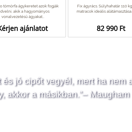
o tömörfa ágykeretet azok fogják
Fix ágyrács. Súlyhahatár 110 k
dvelni, akik a hagyományos
matracok ideális alátámasztása. S
vonalvezetésű ágyakat...
Kérjen ajánlatot
82 990 Ft
t és jó cipőt vegyél, mert ha nem 
y, akkor a másikban.”– Maugham