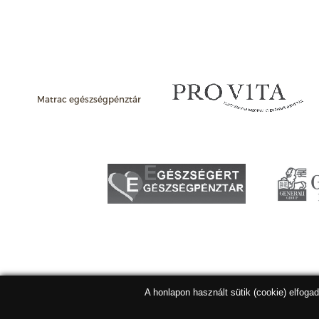
Matrac egészségpénztár
A honlapon használt sütik (cookie) elfoga
Matracbolt Kft. 2026 |
ÁSZF