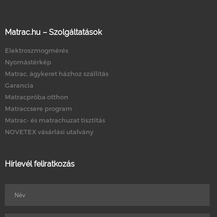
Matrac.hu – Szolgáltatások
Elektroszmogmérés
Nyomástérkép
Matrac, ágykeret házhoz szállítás
Garancia
Matracpróba otthon
Matraccsere program
Matrac- és matrachuzat tisztítás
NOVETEX vásárlási utalvány
Hírlevél feliratkozás