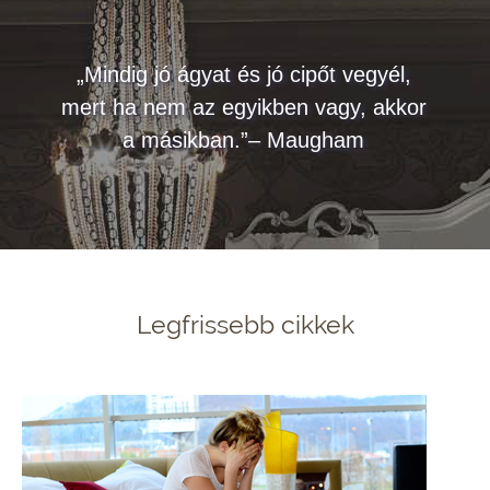
„Mindig jó ágyat és jó cipőt vegyél,
mert ha nem az egyikben vagy, akkor
a másikban.”– Maugham
Legfrissebb cikkek