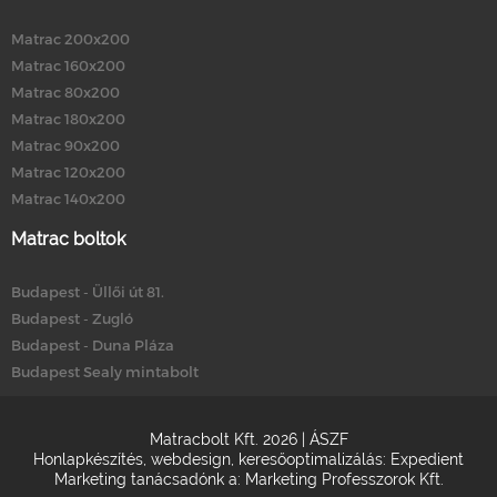
Matrac 200x200
Matrac 160x200
Matrac 80x200
Matrac 180x200
Matrac 90x200
Matrac 120x200
Matrac 140x200
Matrac boltok
Budapest - Üllői út 81.
Budapest - Zugló
Budapest - Duna Pláza
Budapest Sealy mintabolt
Matracbolt Kft. 2026 |
ÁSZF
Honlapkészítés
,
webdesign
,
keresőoptimalizálás
:
Expedient
Marketing tanácsadónk a:
Marketing Professzorok Kft.