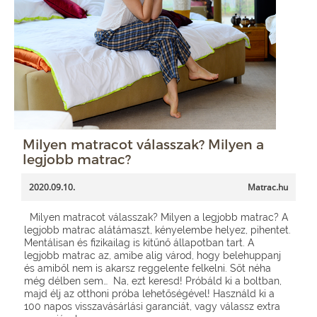
Milyen matracot válasszak? Milyen a
legjobb matrac?
2020.09.10.
Matrac.hu
Milyen matracot válasszak? Milyen a legjobb matrac? A
legjobb matrac alátámaszt, kényelembe helyez, pihentet.
Mentálisan és fizikailag is kitűnő állapotban tart. A
legjobb matrac az, amibe alig várod, hogy belehuppanj
és amiből nem is akarsz reggelente felkelni. Sőt néha
még délben sem… Na, ezt keresd! Próbáld ki a boltban,
majd élj az otthoni próba lehetőségével! Használd ki a
100 napos visszavásárlási garanciát, vagy válassz extra