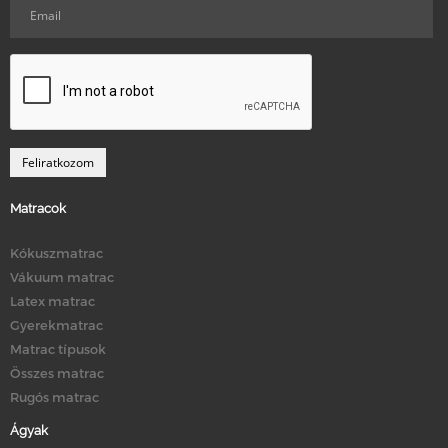
Matracok
Kókuszmatrac
Vákuum matrac
Latex matrac
Gyerekmatrac
Matrac típusok
Összes matrac
Rugós matrac
Ágyak