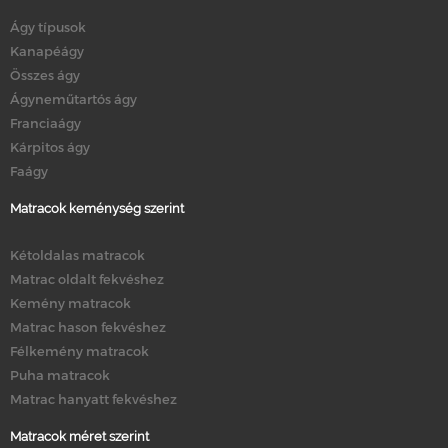
Ágy típusok
Kanapéágy
Összes ágy
Ágyneműtartós ágy
Franciaágy
Kárpitos ágy
Faágy
Matracok keménység szerint
Kétoldalas matracok
Matrac oldalt fekvéshez
Kemény matracok
Matrac hason fekvéshez
Félkemény matracok
Puha matracok
Matrac hanyatt fekvéshez
Matracok méret szerint