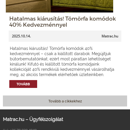
Hatalmas kiárusítás! Tömörfa komódok
40% Kedvezménnyel
2025.10.14.
Matrac.hu
Hatalmas kiárusítás! Tömörfa komódok 40%
kedvezménnyel – csak a kiállított darabok. Megújítjuk
bútorbemutatóinkat, ezért most páratlan lehetőséget
kínálunk! Kifutó és kiállított tömörfa komódjaink
kollekcióját 40% rendkívüli kedvezménnyel vásárolhatja
meg, az akciós termékek elérhetőek üzleteinkben.
TOVÁBB
Tovább a cikkekhez
Matrac.hu – Ügyfélszolgálat