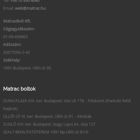
Tel:
+36 70 930 4040
Email:
web@matrac.hu
MatracBolt Kft.
Cégjegyzékszám:
01-09-436863
Adószám:
32677056-2-43
Székhely:
1091 Budapest, Üllői út 95.
Matrac boltok
DUNA PLAZA XIII. ker. Budapest, Váci út 178. - Földszint (Parkoló felőli
bejárat)
ÜLLŐI ÚT IX. ker. Budapest, Üllői út 81. - Klinikák
ZUGLÓ XIV. ker. Budapest, Nagy Lajos kir. útja 127.
SEALY BEMUTATÓTEREM 1091 Bp.Üllői út 81/b