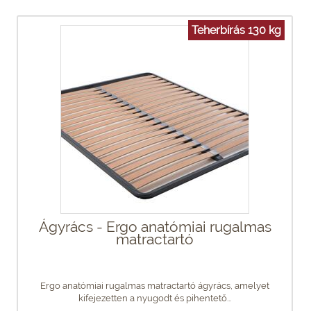
Teherbírás 130 kg
Ágyrács - Ergo anatómiai rugalmas
matractartó
Ergo anatómiai rugalmas matractartó ágyrács, amelyet
kifejezetten a nyugodt és pihentető...