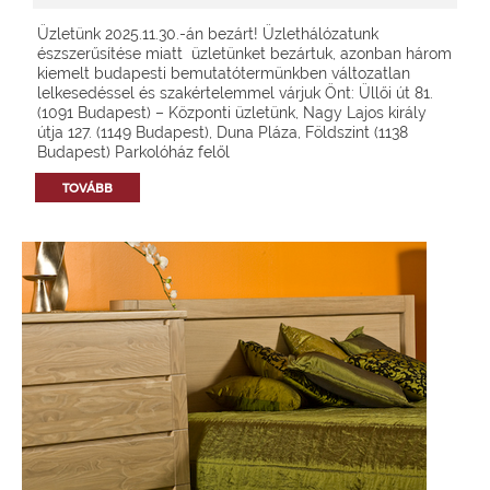
Üzletünk 2025.11.30.-án bezárt! Üzlethálózatunk
észszerűsítése miatt üzletünket bezártuk, azonban három
kiemelt budapesti bemutatótermünkben változatlan
lelkesedéssel és szakértelemmel várjuk Önt: Üllői út 81.
(1091 Budapest) – Központi üzletünk, Nagy Lajos király
útja 127. (1149 Budapest), Duna Pláza, Földszint (1138
Budapest) Parkolóház felől
TOVÁBB