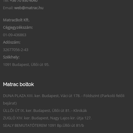
Tel:
+36 70 930 4040
Email:
web@matrac.hu
MatracBolt Kft.
Cégjegyzékszám:
01-09-436863
Adószám:
32677056-2-43
Székhely:
1091 Budapest, Üllői út 95.
Matrac boltok
DUNA PLAZA XIII. ker. Budapest, Váci út 178. - Földszint (Parkoló felőli
bejárat)
ÜLLŐI ÚT IX. ker. Budapest, Üllői út 81. - Klinikák
ZUGLÓ XIV. ker. Budapest, Nagy Lajos kir. útja 127.
SEALY BEMUTATÓTEREM 1091 Bp.Üllői út 81/b