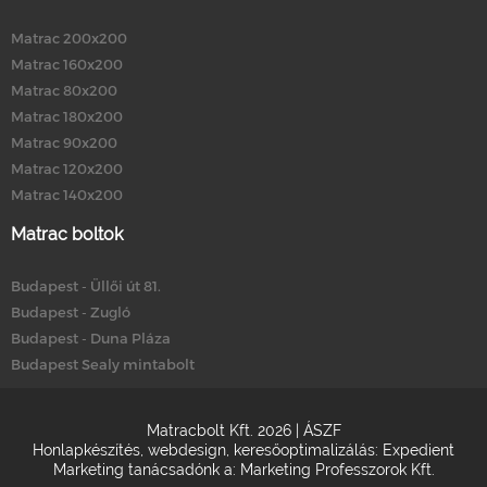
Matrac 200x200
Matrac 160x200
Matrac 80x200
Matrac 180x200
Matrac 90x200
Matrac 120x200
Matrac 140x200
Matrac boltok
Budapest - Üllői út 81.
Budapest - Zugló
Budapest - Duna Pláza
Budapest Sealy mintabolt
Matracbolt Kft. 2026 |
ÁSZF
Honlapkészítés
,
webdesign
,
keresőoptimalizálás
:
Expedient
Marketing tanácsadónk a:
Marketing Professzorok Kft.