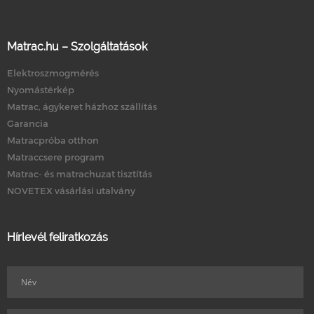
Matrac.hu – Szolgáltatások
Elektroszmogmérés
Nyomástérkép
Matrac, ágykeret házhoz szállítás
Garancia
Matracpróba otthon
Matraccsere program
Matrac- és matrachuzat tisztítás
NOVETEX vásárlási utalvány
Hírlevél feliratkozás