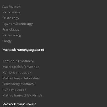
Ágy típusok
Kanapéágy
Összes ágy
Ágyneműtartós ágy
Franciaágy
Kárpitos ágy
Faágy
Matracok keménység szerint
Kétoldalas matracok
Matrac oldalt fekvéshez
Kemény matracok
Matrac hason fekvéshez
Félkemény matracok
Puha matracok
Matrac hanyatt fekvéshez
Matracok méret szerint