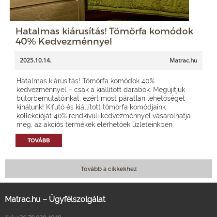
Hatalmas kiárusítás! Tömörfa komódok
40% Kedvezménnyel
2025.10.14.
Matrac.hu
Hatalmas kiárusítás! Tömörfa komódok 40%
kedvezménnyel – csak a kiállított darabok. Megújítjuk
bútorbemutatóinkat, ezért most páratlan lehetőséget
kínálunk! Kifutó és kiállított tömörfa komódjaink
kollekcióját 40% rendkívüli kedvezménnyel vásárolhatja
meg, az akciós termékek elérhetőek üzleteinkben.
TOVÁBB
Tovább a cikkekhez
Matrac.hu – Ügyfélszolgálat