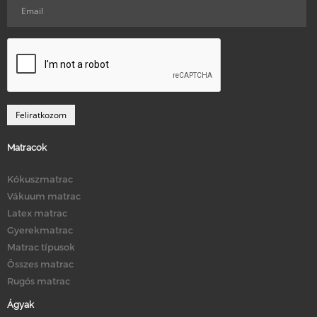
Matracok
Kókuszmatrac
Vákuum matrac
Latex matrac
Gyerekmatrac
Matrac típusok
Összes matrac
Rugós matrac
Ágyak