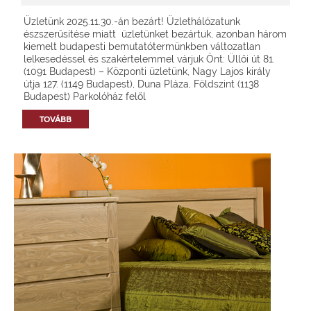
Üzletünk 2025.11.30.-án bezárt! Üzlethálózatunk
észszerűsítése miatt üzletünket bezártuk, azonban három
kiemelt budapesti bemutatótermünkben változatlan
lelkesedéssel és szakértelemmel várjuk Önt: Üllői út 81.
(1091 Budapest) – Központi üzletünk, Nagy Lajos király
útja 127. (1149 Budapest), Duna Pláza, Földszint (1138
Budapest) Parkolóház felől
TOVÁBB