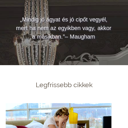
„Mindig jó ágyat és jó cipőt vegyél,
mert ha nem az egyikben vagy, akkor
a másikban.”– Maugham
Legfrissebb cikkek