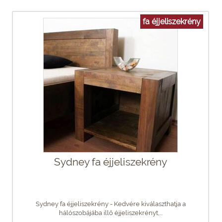
fa éjjeliszekrény
Sydney fa éjjeliszekrény
Sydney fa éjjeliszekrény - Kedvére kiválaszthatja a
hálószobájába illő éjjeliszekrényt,...