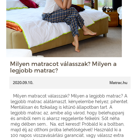
Milyen matracot válasszak? Milyen a
legjobb matrac?
2020.09.10.
Matrac.hu
Milyen matracot válasszak? Milyen a legjobb matrac? A
legjobb matrac alátámaszt, kényelembe helyez, pihentet.
Mentálisan és fizikailag is kitűnő állapotban tart. A
legjobb matrac az, amibe alig várod, hogy belehuppanj
és amiből nem is akarsz reggelente felkelni. Sőt néha
még délben sem… Na, ezt keresd! Próbáld ki a boltban,
majd élj az otthoni próba lehetőségével! Használd ki a
100 napos visszavásárlási garanciát, vagy válassz extra