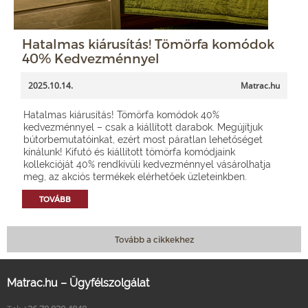
Hatalmas kiárusítás! Tömörfa komódok
40% Kedvezménnyel
2025.10.14.
Matrac.hu
Hatalmas kiárusítás! Tömörfa komódok 40%
kedvezménnyel – csak a kiállított darabok. Megújítjuk
bútorbemutatóinkat, ezért most páratlan lehetőséget
kínálunk! Kifutó és kiállított tömörfa komódjaink
kollekcióját 40% rendkívüli kedvezménnyel vásárolhatja
meg, az akciós termékek elérhetőek üzleteinkben.
TOVÁBB
Tovább a cikkekhez
Matrac.hu – Ügyfélszolgálat