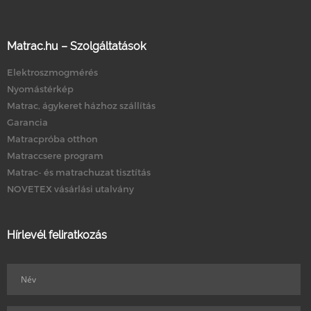
Matrac.hu – Szolgáltatások
Elektroszmogmérés
Nyomástérkép
Matrac, ágykeret házhoz szállítás
Garancia
Matracpróba otthon
Matraccsere program
Matrac- és matrachuzat tisztítás
NOVETEX vásárlási utalvány
Hírlevél feliratkozás