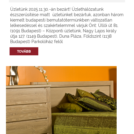
Üzletünk 2025.11.30.-án bezárt! Üzlethálózatunk
észszerűsítése miatt üzletünket bezártuk, azonban három
kiemelt budapesti bemutatótermünkben változatlan
lelkesedéssel és szakértelemmel várjuk Önt: Üllői út 81.
(1091 Budapest) – Központi üzletünk, Nagy Lajos király
útja 127. (1149 Budapest), Duna Pláza, Földszint (1138
Budapest) Parkolóház felől
TOVÁBB