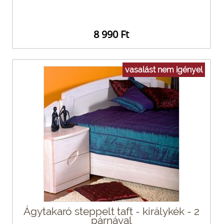
8 990 Ft
vasalást nem igényel
Ágytakaró steppelt taft - királykék - 2
párnával