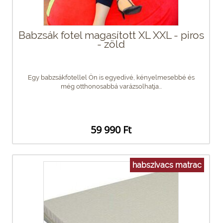
Babzsák fotel magasított XL XXL - piros
- zöld
Egy babzsákfotellel Ön is egyedivé, kényelmesebbé és
még otthonosabbá varázsolhatja...
59 990 Ft
habszivacs matrac