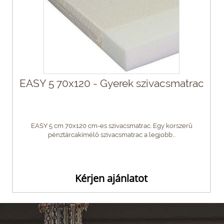
EASY 5 70x120 - Gyerek szivacsmatrac
EASY 5 cm 70x120 cm-es szivacsmatrac. Egy korszerű
pénztárcakímélő szivacsmatrac a legjobb...
Kérjen ajánlatot