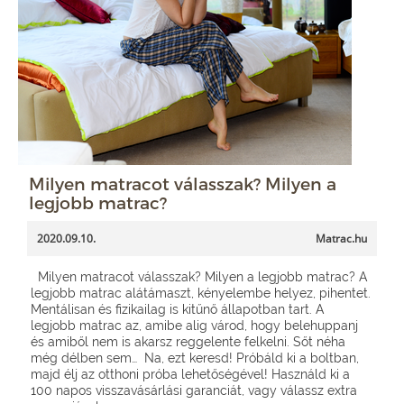
Milyen matracot válasszak? Milyen a
legjobb matrac?
2020.09.10.
Matrac.hu
Milyen matracot válasszak? Milyen a legjobb matrac? A
legjobb matrac alátámaszt, kényelembe helyez, pihentet.
Mentálisan és fizikailag is kitűnő állapotban tart. A
legjobb matrac az, amibe alig várod, hogy belehuppanj
és amiből nem is akarsz reggelente felkelni. Sőt néha
még délben sem… Na, ezt keresd! Próbáld ki a boltban,
majd élj az otthoni próba lehetőségével! Használd ki a
100 napos visszavásárlási garanciát, vagy válassz extra