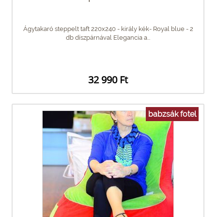
Ágytakaró steppelt taft 220x240 - király kék- Royal blue - 2
db díszpárnával Elegancia a...
32 990 Ft
babzsák fotel