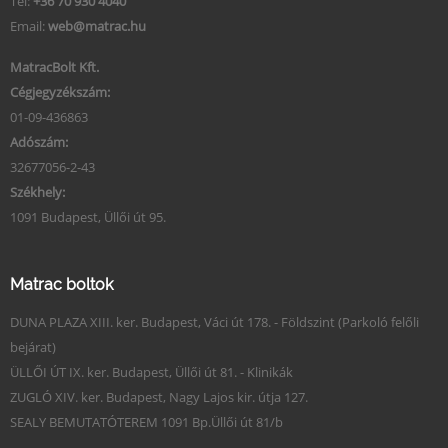
Tel:
+36 70 930 4040
Email:
web@matrac.hu
MatracBolt Kft.
Cégjegyzékszám:
01-09-436863
Adószám:
32677056-2-43
Székhely:
1091 Budapest, Üllői út 95.
Matrac boltok
DUNA PLAZA XIII. ker. Budapest, Váci út 178. - Földszint (Parkoló felőli
bejárat)
ÜLLŐI ÚT IX. ker. Budapest, Üllői út 81. - Klinikák
ZUGLÓ XIV. ker. Budapest, Nagy Lajos kir. útja 127.
SEALY BEMUTATÓTEREM 1091 Bp.Üllői út 81/b