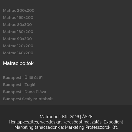
Matrac 200x200
Matrac 160x200
Matrac 80x200
Matrac 180x200
Matrac 90x200
Matrac 120x200
Matrac 140x200
Matrac boltok
Budapest - Üllői út 81.
Budapest - Zugló
Budapest - Duna Pláza
Budapest Sealy mintabolt
Matracbolt Kft. 2026 |
ÁSZF
Honlapkészítés
,
webdesign
,
keresőoptimalizálás
:
Expedient
Marketing tanácsadónk a:
Marketing Professzorok Kft.