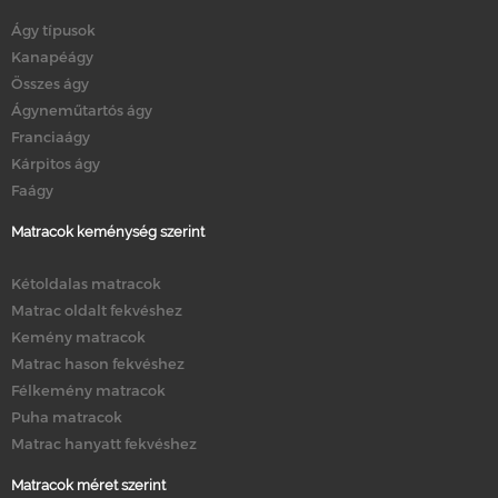
Ágy típusok
Kanapéágy
Összes ágy
Ágyneműtartós ágy
Franciaágy
Kárpitos ágy
Faágy
Matracok keménység szerint
Kétoldalas matracok
Matrac oldalt fekvéshez
Kemény matracok
Matrac hason fekvéshez
Félkemény matracok
Puha matracok
Matrac hanyatt fekvéshez
Matracok méret szerint