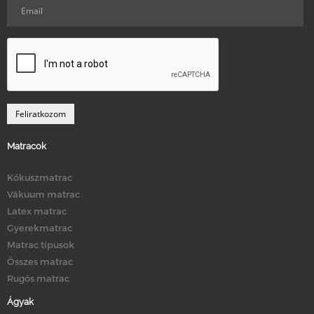
Matracok
Kókuszmatrac
Vákuum matrac
Latex matrac
Gyerekmatrac
Matrac típusok
Összes matrac
Rugós matrac
Ágyak