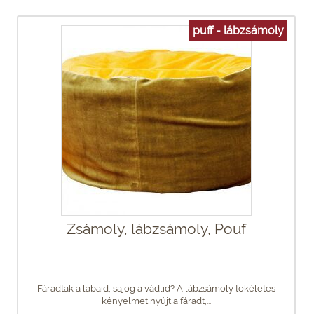
puff - lábzsámoly
Zsámoly, lábzsámoly, Pouf
Fáradtak a lábaid, sajog a vádlid? A lábzsámoly tökéletes
kényelmet nyújt a fáradt,...