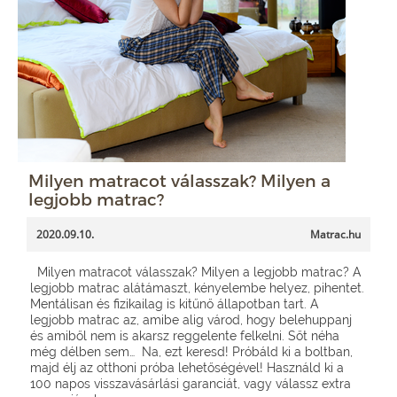
Milyen matracot válasszak? Milyen a
legjobb matrac?
2020.09.10.
Matrac.hu
Milyen matracot válasszak? Milyen a legjobb matrac? A
legjobb matrac alátámaszt, kényelembe helyez, pihentet.
Mentálisan és fizikailag is kitűnő állapotban tart. A
legjobb matrac az, amibe alig várod, hogy belehuppanj
és amiből nem is akarsz reggelente felkelni. Sőt néha
még délben sem… Na, ezt keresd! Próbáld ki a boltban,
majd élj az otthoni próba lehetőségével! Használd ki a
100 napos visszavásárlási garanciát, vagy válassz extra