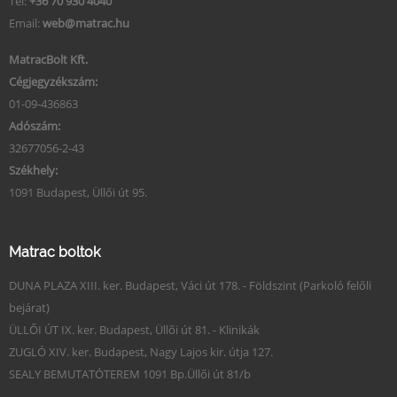
Tel:
+36 70 930 4040
Email:
web@matrac.hu
MatracBolt Kft.
Cégjegyzékszám:
01-09-436863
Adószám:
32677056-2-43
Székhely:
1091 Budapest, Üllői út 95.
Matrac boltok
DUNA PLAZA XIII. ker. Budapest, Váci út 178. - Földszint (Parkoló felőli
bejárat)
ÜLLŐI ÚT IX. ker. Budapest, Üllői út 81. - Klinikák
ZUGLÓ XIV. ker. Budapest, Nagy Lajos kir. útja 127.
SEALY BEMUTATÓTEREM 1091 Bp.Üllői út 81/b