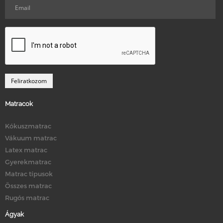
Matracok
Kókuszmatrac
Vákuum matrac
Latex matrac
Gyerekmatrac
Matrac típusok
Összes matrac
Rugós matrac
Ágyak