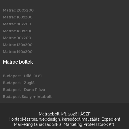
Matrac 200x200
Matrac 160x200
Matrac 80x200
Matrac 180x200
Matrac 90x200
Matrac 120x200
Matrac 140x200
Matrac boltok
Budapest - Üllői út 81.
Budapest - Zugló
Budapest - Duna Pláza
Budapest Sealy mintabolt
Matracbolt Kft. 2026 |
ÁSZF
Honlapkészítés
,
webdesign
,
keresőoptimalizálás
:
Expedient
Marketing tanácsadónk a:
Marketing Professzorok Kft.