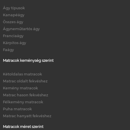
Ágy típusok
Kanapéágy
Összes ágy
Ágyneműtartós ágy
Franciaágy
Kárpitos ágy
Faágy
Matracok keménység szerint
Kétoldalas matracok
Matrac oldalt fekvéshez
Kemény matracok
Matrac hason fekvéshez
Félkemény matracok
Puha matracok
Matrac hanyatt fekvéshez
Matracok méret szerint