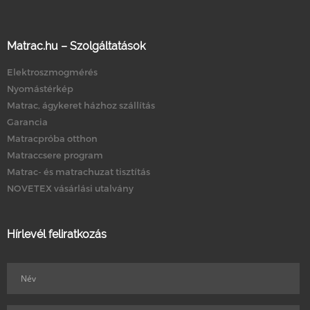
Matrac.hu – Szolgáltatások
Elektroszmogmérés
Nyomástérkép
Matrac, ágykeret házhoz szállítás
Garancia
Matracpróba otthon
Matraccsere program
Matrac- és matrachuzat tisztítás
NOVETEX vásárlási utalvány
Hírlevél feliratkozás