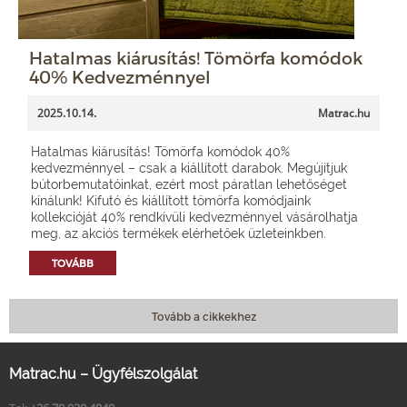
Hatalmas kiárusítás! Tömörfa komódok
40% Kedvezménnyel
2025.10.14.
Matrac.hu
Hatalmas kiárusítás! Tömörfa komódok 40%
kedvezménnyel – csak a kiállított darabok. Megújítjuk
bútorbemutatóinkat, ezért most páratlan lehetőséget
kínálunk! Kifutó és kiállított tömörfa komódjaink
kollekcióját 40% rendkívüli kedvezménnyel vásárolhatja
meg, az akciós termékek elérhetőek üzleteinkben.
TOVÁBB
Tovább a cikkekhez
Matrac.hu – Ügyfélszolgálat