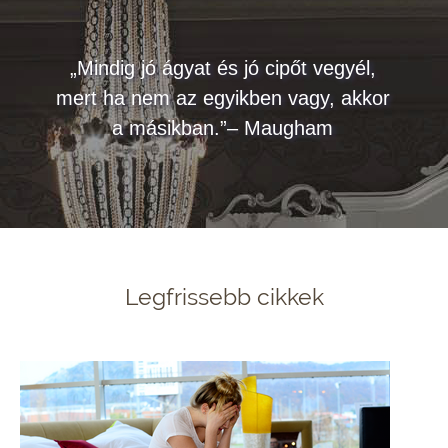
„Mindig jó ágyat és jó cipőt vegyél,
mert ha nem az egyikben vagy, akkor
a másikban.”– Maugham
Legfrissebb cikkek