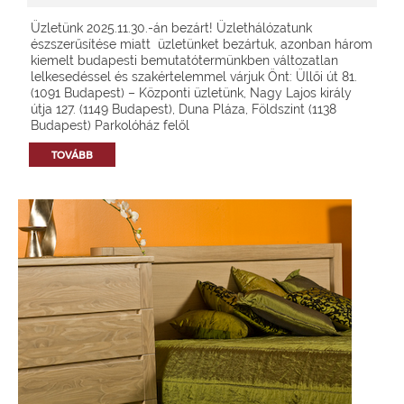
Üzletünk 2025.11.30.-án bezárt! Üzlethálózatunk
észszerűsítése miatt üzletünket bezártuk, azonban három
kiemelt budapesti bemutatótermünkben változatlan
lelkesedéssel és szakértelemmel várjuk Önt: Üllői út 81.
(1091 Budapest) – Központi üzletünk, Nagy Lajos király
útja 127. (1149 Budapest), Duna Pláza, Földszint (1138
Budapest) Parkolóház felől
TOVÁBB