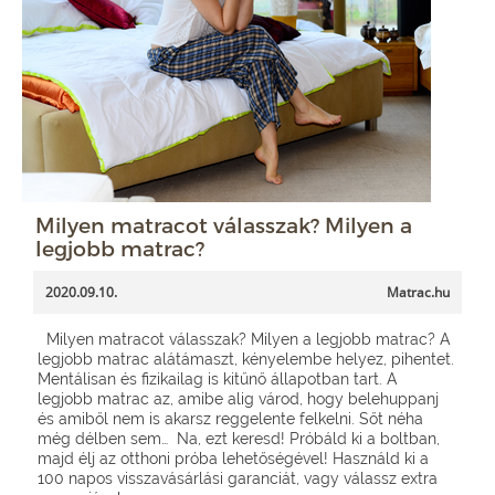
Milyen matracot válasszak? Milyen a
legjobb matrac?
2020.09.10.
Matrac.hu
Milyen matracot válasszak? Milyen a legjobb matrac? A
legjobb matrac alátámaszt, kényelembe helyez, pihentet.
Mentálisan és fizikailag is kitűnő állapotban tart. A
legjobb matrac az, amibe alig várod, hogy belehuppanj
és amiből nem is akarsz reggelente felkelni. Sőt néha
még délben sem… Na, ezt keresd! Próbáld ki a boltban,
majd élj az otthoni próba lehetőségével! Használd ki a
100 napos visszavásárlási garanciát, vagy válassz extra