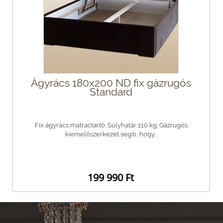
Ágyrács 180x200 ND fix gázrugós
Standard
Fix ágyrács matractartó. Súlyhatár 110 kg. Gázrugós
kiemelőszerkezet segíti, hogy...
199 990 Ft