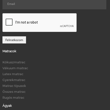
Matracok
Kókuszmatrac
Vákuum matrac
Latex matrac
Gyerekmatrac
Matrac típusok
Összes matrac
Rugós matrac
Ágyak