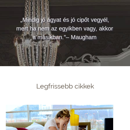
„Mindig jó ágyat és jó cipőt vegyél,
mert ha nem az egyikben vagy, akkor
a másikban.”– Maugham
Legfrissebb cikkek