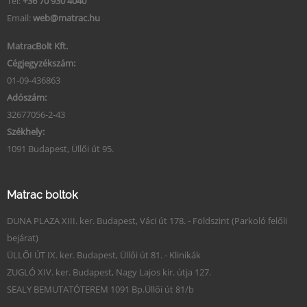
Tel:
+36 70 930 4040
Email:
web@matrac.hu
MatracBolt Kft.
Cégjegyzékszám:
01-09-436863
Adószám:
32677056-2-43
Székhely:
1091 Budapest, Üllői út 95.
Matrac boltok
DUNA PLAZA XIII. ker. Budapest, Váci út 178. - Földszint (Parkoló felőli
bejárat)
ÜLLŐI ÚT IX. ker. Budapest, Üllői út 81. - Klinikák
ZUGLÓ XIV. ker. Budapest, Nagy Lajos kir. útja 127.
SEALY BEMUTATÓTEREM 1091 Bp.Üllői út 81/b