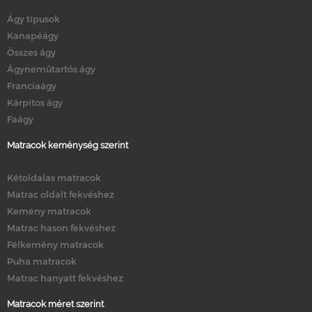
Ágy típusok
Kanapéágy
Összes ágy
Ágyneműtartós ágy
Franciaágy
Kárpitos ágy
Faágy
Matracok keménység szerint
Kétoldalas matracok
Matrac oldalt fekvéshez
Kemény matracok
Matrac hason fekvéshez
Félkemény matracok
Puha matracok
Matrac hanyatt fekvéshez
Matracok méret szerint