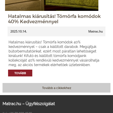
Hatalmas kiárusítás! Tömörfa komódok
40% Kedvezménnyel
2025.10.14.
Matrac.hu
Hatalmas kiárusítás! Tömörfa komódok 40%
kedvezménnyel – csak a kiállított darabok. Megújítjuk
bútorbemutatóinkat, ezért most páratlan lehetőséget
kínálunk! Kifutó és kiállított tömörfa komódjaink
kollekcióját 40% rendkívüli kedvezménnyel vásárolhatja
meg, az akciós termékek elérhetőek üzleteinkben.
TOVÁBB
Tovább a cikkekhez
Matrac.hu – Ügyfélszolgálat