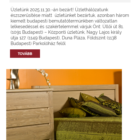
Üzletünk 2025.11.30.-án bezárt! Üzlethálózatunk
észszerűsítése miatt üzletünket bezártuk, azonban három
kiemelt budapesti bemutatótermünkben változatlan
lelkesedéssel és szakértelemmel várjuk Önt: Üllői út 81.
(1091 Budapest) – Központi üzletünk, Nagy Lajos király
útja 127. (1149 Budapest), Duna Pláza, Földszint (1138
Budapest) Parkolóház felől
TOVÁBB