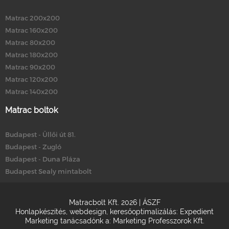
Matrac 200x200
Matrac 160x200
Matrac 80x200
Matrac 180x200
Matrac 90x200
Matrac 120x200
Matrac 140x200
Matrac boltok
Budapest - Üllői út 81.
Budapest - Zugló
Budapest - Duna Pláza
Budapest Sealy mintabolt
Matracbolt Kft. 2026 |
ÁSZF
Honlapkészítés
,
webdesign
,
keresőoptimalizálás
:
Expedient
Marketing tanácsadónk a:
Marketing Professzorok Kft.