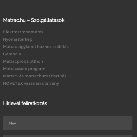
Matrac.hu – Szolgáltatások
Elektroszmogmérés
Nyomástérkép
Matrac, ágykeret házhoz szállítás
Garancia
Matracpróba otthon
Matraccsere program
Matrac- és matrachuzat tisztítás
NOVETEX vásárlási utalvány
Hírlevél feliratkozás