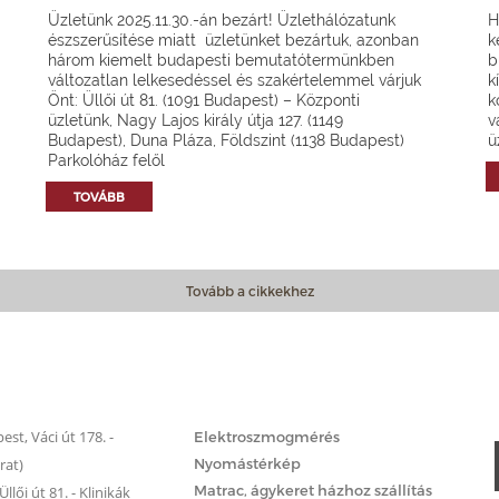
Üzletünk 2025.11.30.-án bezárt! Üzlethálózatunk
H
észszerűsítése miatt üzletünket bezártuk, azonban
k
három kiemelt budapesti bemutatótermünkben
b
változatlan lelkesedéssel és szakértelemmel várjuk
k
Önt: Üllői út 81. (1091 Budapest) – Központi
k
üzletünk, Nagy Lajos király útja 127. (1149
v
Budapest), Duna Pláza, Földszint (1138 Budapest)
ü
Parkolóház felől
TOVÁBB
Tovább a cikkekhez
Matrac.hu – Szolgáltatások
st, Váci út 178. -
Elektroszmogmérés
rat)
Nyomástérkép
Matrac, ágykeret házhoz szállítás
llői út 81. - Klinikák