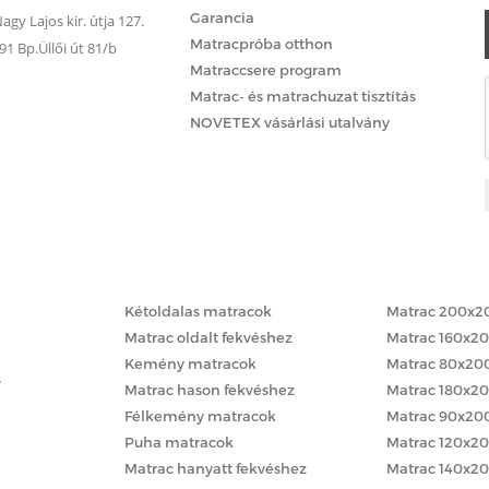
Garancia
gy Lajos kir. útja 127.
Matracpróba otthon
 Bp.Üllői út 81/b
Matraccsere program
Matrac- és matrachuzat tisztítás
NOVETEX vásárlási utalvány
Matracok keménység szerint
Matracok méret
Kétoldalas matracok
Matrac 200x2
Matrac oldalt fekvéshez
Matrac 160x2
Kemény matracok
Matrac 80x20
y
Matrac hason fekvéshez
Matrac 180x2
Félkemény matracok
Matrac 90x20
Puha matracok
Matrac 120x2
Matrac hanyatt fekvéshez
Matrac 140x2