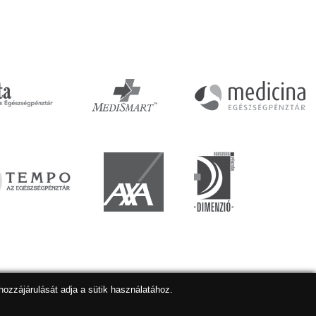
hozzájárulását adja a sütik használatához.
lapkészítés
,
webdesign
,
keresőoptimalizálás
:
Expedient
Marketing tanácsadónk a:
Marketing Professzorok Kft.