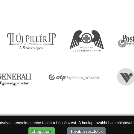
dásával, kényelmesebbé teheti a böngészést. A honlap további használatával 
Hon
Elfogadom
További részletek