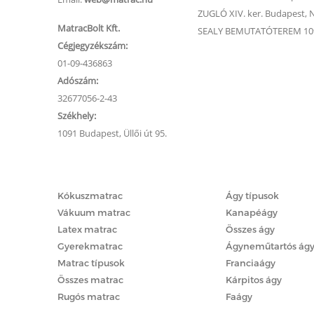
ZUGLÓ XIV. ker. Budapest, Na
MatracBolt Kft.
SEALY BEMUTATÓTEREM 1091
Cégjegyzékszám:
01-09-436863
Adószám:
32677056-2-43
Székhely:
1091 Budapest, Üllői út 95.
Matracok
Ágyak
Kókuszmatrac
Ágy típusok
Vákuum matrac
Kanapéágy
Latex matrac
Összes ágy
Gyerekmatrac
Ágyneműtartós ág
Matrac típusok
Franciaágy
Összes matrac
Kárpitos ágy
Rugós matrac
Faágy