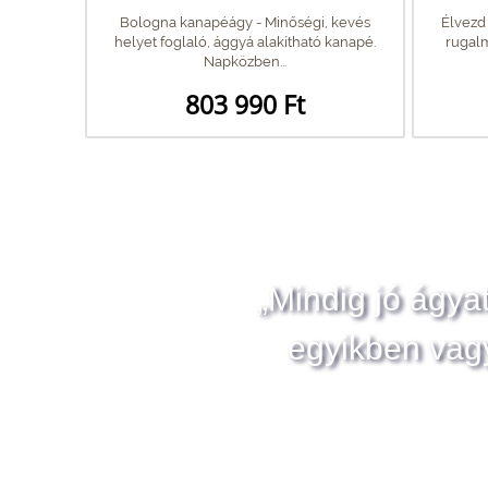
Bologna kanapéágy - Minőségi, kevés
Élvezd
helyet foglaló, ággyá alakítható kanapé.
rugalm
Napközben...
803 990 Ft
„Mindig jó ágya
egyikben vag