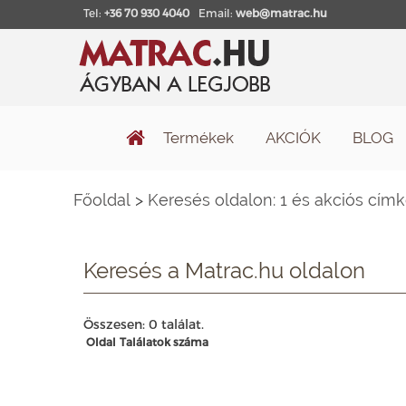
Tel:
+36 70 930 4040
Email:
web@matrac.hu
Termékek
AKCIÓK
BLOG
Főoldal
>
Keresés oldalon: 1 és akciós cím
Keresés a Matrac.hu oldalon
Összesen: 0 találat.
Oldal
Találatok száma