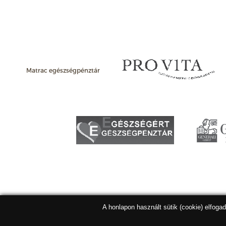
Matrac egészségpénztár
A honlapon használt sütik (cookie) elfoga
Matracbolt Kft. 2026 |
ÁSZF