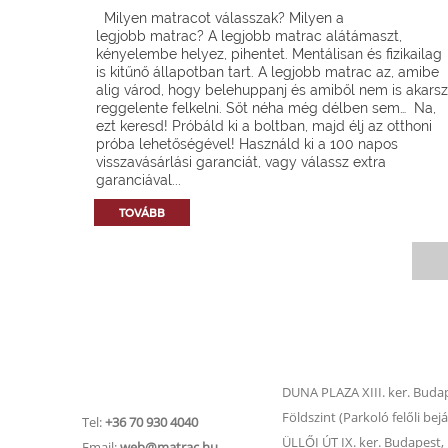
Milyen matracot válasszak? Milyen a
legjobb matrac? A legjobb matrac alátámaszt,
kényelembe helyez, pihentet. Mentálisan és fizikailag
is kitűnő állapotban tart. A legjobb matrac az, amibe
alig várod, hogy belehuppanj és amiből nem is akarsz
reggelente felkelni. Sőt néha még délben sem… Na,
ezt keresd! Próbáld ki a boltban, majd élj az otthoni
próba lehetőségével! Használd ki a 100 napos
visszavásárlási garanciát, vagy válassz extra
garanciával...
TOVÁBB
Matrac.hu –
Matrac boltok
Ügyfélszolgálat
DUNA PLAZA XIII. ker. Budape
Földszint (Parkoló felőli bejá
Tel:
+36 70 930 4040
ÜLLŐI ÚT IX. ker. Budapest, Ü
Email:
web@matrac.hu