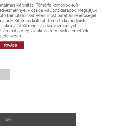
atalmas kiárusítás! Tömörfa komódok 40%
edvezménnyel – csak a kiállított darabok. Megújítjuk
útorbemutatóinkat, ezért most páratlan lehetőséget
ínálunk! Kifutó és kiállított tömörfa komódjaink
ollekcióját 40% rendkívüli kedvezménnyel
ásárolhatja meg, az akciós termékek elérhetőek
zleteinkben.
TOVÁBB
Hírlevél feliratkozás