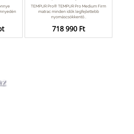
önnye
TEMPUR Pro® TEMPUR Pro Medium Firm
könnyedén
matrac minden idők legfejlettebb
nyomáscsökkentő...
ot
718 990 Ft
az