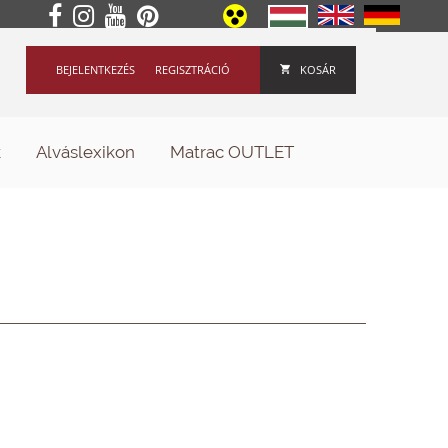
BEJELENTKEZÉS
REGISZTRÁCIÓ
KOSÁR
k
Alváslexikon
Matrac OUTLET