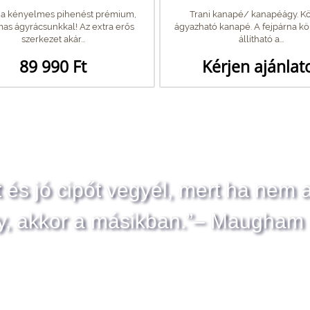
 a kényelmes pihenést prémium,
Trani kanapé/ kanapéágy. K
as ágyrácsunkkal! Az extra erős
ágyazható kanapé. A fejpárna 
szerkezet akár...
állítható a...
89 990 Ft
Kérjen ajánlat
t és jó cipőt vegyél, mert ha nem 
y, akkor a másikban.”– Maugham