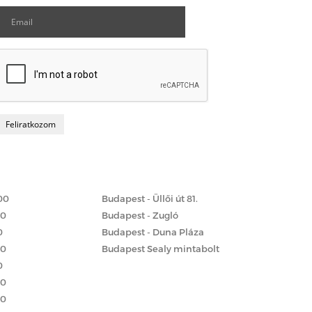
Matrac boltok
 szerint
00
Budapest - Üllői út 81.
00
Budapest - Zugló
0
Budapest - Duna Pláza
00
Budapest Sealy mintabolt
0
00
00