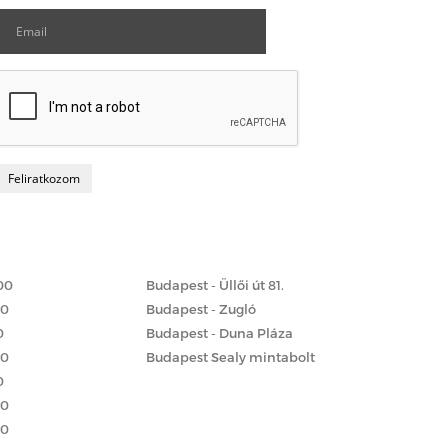
Matrac boltok
 szerint
00
Budapest - Üllői út 81.
00
Budapest - Zugló
0
Budapest - Duna Pláza
00
Budapest Sealy mintabolt
0
00
00