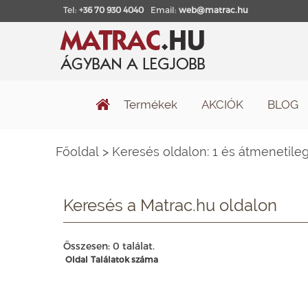
Tel:
+36 70 930 4040
Email:
web@matrac.hu
Termékek
AKCIÓK
BLOG
Főoldal
>
Keresés oldalon: 1 és átmenetil
Keresés a Matrac.hu oldalon
Összesen: 0 találat.
Oldal
Találatok száma