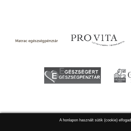
Matrac egészségpénztár
A honlapon használt sütik (cookie) elfoga
Matracbolt Kft. 2026 |
ÁSZF