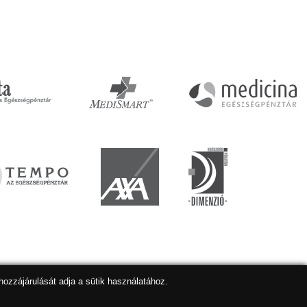
hozzájárulását adja a sütik használatához.
lapkészítés
,
webdesign
,
keresőoptimalizálás
:
Expedient
Marketing tanácsadónk a:
Marketing Professzorok Kft.