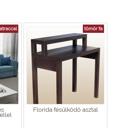
atraccal
tömör fa
es
Florida fésülködő asztal
ellel