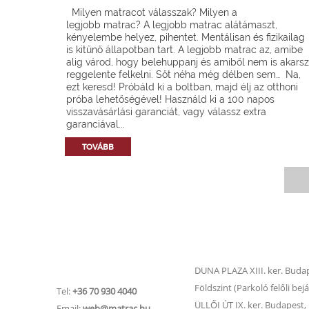
Milyen matracot válasszak? Milyen a
legjobb matrac? A legjobb matrac alátámaszt,
kényelembe helyez, pihentet. Mentálisan és fizikailag
is kitűnő állapotban tart. A legjobb matrac az, amibe
alig várod, hogy belehuppanj és amiből nem is akarsz
reggelente felkelni. Sőt néha még délben sem… Na,
ezt keresd! Próbáld ki a boltban, majd élj az otthoni
próba lehetőségével! Használd ki a 100 napos
visszavásárlási garanciát, vagy válassz extra
garanciával...
TOVÁBB
Matrac.hu –
Matrac boltok
Ügyfélszolgálat
DUNA PLAZA XIII. ker. Budape
Földszint (Parkoló felőli bejá
Tel:
+36 70 930 4040
ÜLLŐI ÚT IX. ker. Budapest, Ü
Email:
web@matrac.hu