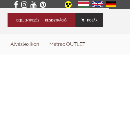
BEJELENTKEZÉS
REGISZTRÁCIÓ
KOSÁR
k
Alváslexikon
Matrac OUTLET