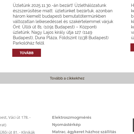
Üzletünk 2025.11.30.-án bezárt! Üzlethálózatunk
H
észszerűsítése miatt üzletünket bezártuk, azonban
k
három kiemelt budapesti bemutatótermünkben
b
változatlan lelkesedéssel és szakértelemmel várjuk
k
Önt: Üllői út 81. (1091 Budapest) – Központi
k
üzletünk, Nagy Lajos király útja 127. (1149
v
Budapest), Duna Pláza, Földszint (1138 Budapest)
ü
Parkolóház felől
TOVÁBB
Tovább a cikkekhez
Matrac.hu – Szolgáltatások
st, Váci út 178. -
Elektroszmogmérés
rat)
Nyomástérkép
Matrac, ágykeret házhoz szállítás
llői út 81. - Klinikák