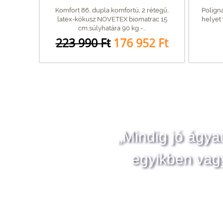
Komfort 86, dupla komfortú, 2 rétegű,
Polign
latex-kókusz NOVETEX biomatrac 15
helyet 
cm,súlyhatára 90 kg -...
223 990 Ft
176 952 Ft
„Mindig jó ágya
egyikben vag