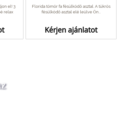
jon el! 3
Florida tömör fa fésülködő asztal. A tükrös
é relax
fésülködő asztal elé leülve Ön...
ot
Kérjen ajánlatot
az