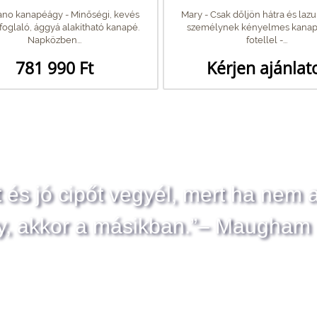
ano kanapéágy - Minőségi, kevés
Mary - Csak dőljön hátra és lazul
foglaló, ággyá alakítható kanapé.
személynek kényelmes kanap
Napközben...
fotellel -...
781 990 Ft
Kérjen ajánlat
t és jó cipőt vegyél, mert ha nem 
y, akkor a másikban.”– Maugham