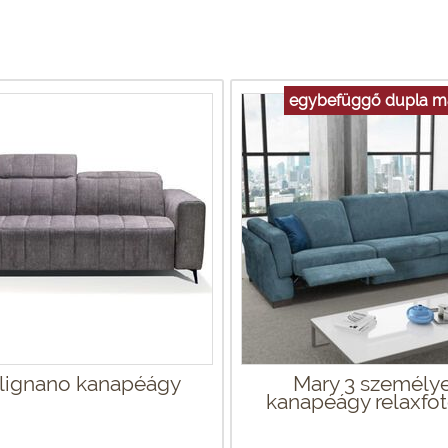
egybefüggő dupla m
lignano kanapéágy
Mary 3 személy
kanapéágy relaxfot