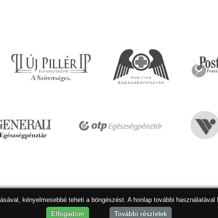
dásával, kényelmesebbé teheti a böngészést. A honlap további használatával 
Hon
Elfogadom
További részletek