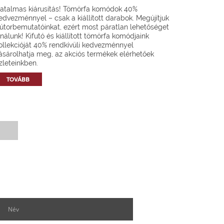
atalmas kiárusítás! Tömörfa komódok 40%
edvezménnyel – csak a kiállított darabok. Megújítjuk
útorbemutatóinkat, ezért most páratlan lehetőséget
ínálunk! Kifutó és kiállított tömörfa komódjaink
ollekcióját 40% rendkívüli kedvezménnyel
ásárolhatja meg, az akciós termékek elérhetőek
zleteinkben.
TOVÁBB
Hírlevél feliratkozás