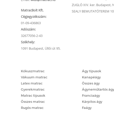
ZUGLÓ XIV. ker. Budapest, Na
MatracBolt Kft.
SEALY BEMUTATÓTEREM 1091
Cégjegyzékszám:
01-09-436863
Adószám:
32677056-2-43
Székhely:
1091 Budapest, Üllői út 95.
Matracok
Ágyak
Kókuszmatrac
Ágy típusok
Vákuum matrac
Kanapéágy
Latex matrac
Összes ágy
Gyerekmatrac
Ágyneműtartós ág
Matrac típusok
Franciaágy
Összes matrac
Kárpitos ágy
Rugós matrac
Faágy