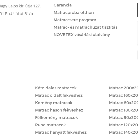
Garancia
gy Lajos kir. útja 127.
Matracpróba otthon
 Bp.Üllői út 81/b
Matraccsere program
Matrac- és matrachuzat tisztítás
NOVETEX vásárlási utalvány
Matracok keménység szerint
Matracok méret
Kétoldalas matracok
Matrac 200x2
Matrac oldalt fekvéshez
Matrac 160x2
Kemény matracok
Matrac 80x20
y
Matrac hason fekvéshez
Matrac 180x2
Félkemény matracok
Matrac 90x20
Puha matracok
Matrac 120x2
Matrac hanyatt fekvéshez
Matrac 140x2