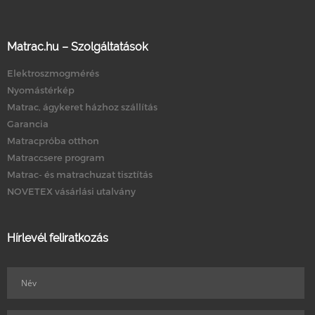
Matrac.hu – Szolgáltatások
Elektroszmogmérés
Nyomástérkép
Matrac, ágykeret házhoz szállítás
Garancia
Matracpróba otthon
Matraccsere program
Matrac- és matrachuzat tisztítás
NOVETEX vásárlási utalvány
Hírlevél feliratkozás