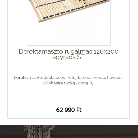
Deréktámasztó rugalmas 120x200
ágyrács ST
Deréktámasztó, duplaléces, fix fej-lábrész, erősítő heveder.
Súlyhatára 130kg - 80x190,...
62 990 Ft