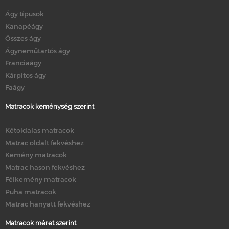
Ágy típusok
Kanapéágy
Összes ágy
Ágyneműtartós ágy
Franciaágy
Kárpitos ágy
Faágy
Matracok keménység szerint
Kétoldalas matracok
Matrac oldalt fekvéshez
Kemény matracok
Matrac hason fekvéshez
Félkemény matracok
Puha matracok
Matrac hanyatt fekvéshez
Matracok méret szerint