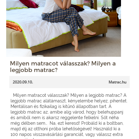
Milyen matracot válasszak? Milyen a
legjobb matrac?
2020.09.10.
Matrac.hu
Milyen matracot válasszak? Milyen a legjobb matrac? A
legjobb matrac alátámaszt, kényelembe helyez, pihentet.
Mentálisan és fizikailag is kitűnő állapotban tart. A
legjobb matrac az, amibe alig várod, hogy belehuppanj
és amiből nem is akarsz reggelente felkelni. Sőt néha
még délben sem… Na, ezt keresd! Próbáld ki a boltban,
majd élj az otthoni próba lehetőségével! Használd ki a
100 napos visszavásárlási garanciát, vagy válassz extra