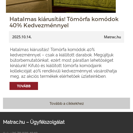
Hatalmas kiárusítás! Tömörfa komódok
40% Kedvezménnyel
2025.10.14.
Matrac.hu
Hatalmas kiárusítás! Tömörfa komódok 40%
kedvezménnyel – csak a kiállított darabok. Megújítjuk
bútorbemutatóinkat, ezért most páratlan lehetőséget
kínálunk! Kifutó és kiállított tömörfa komódjaink
kollekcióját 40% rendkívüli kedvezménnyel vásárolhatja
meg, az akciós termékek elérhetőek üzleteinkben.
TOVÁBB
Tovább a cikkekhez
Matrac.hu – Ügyfélszolgálat