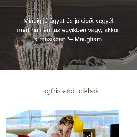
„Mindig jó ágyat és jó cipőt vegyél,
mert ha nem az egyikben vagy, akkor
a másikban.”– Maugham
Legfrissebb cikkek