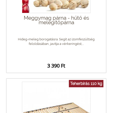
Meggymag párna - hűtő és
melegítőpárna
Hideg-meleg borogatásra. Segít az izomfeszültség
feloldásában, javítja a vérkeringést,...
3 390 Ft
Teherbírás 110 kg