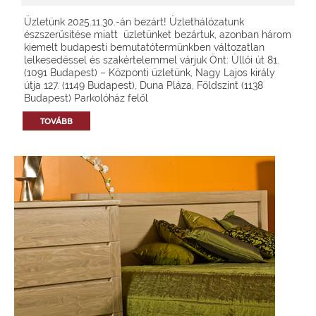
Üzletünk 2025.11.30.-án bezárt! Üzlethálózatunk
észszerűsítése miatt üzletünket bezártuk, azonban három
kiemelt budapesti bemutatótermünkben változatlan
lelkesedéssel és szakértelemmel várjuk Önt: Üllői út 81.
(1091 Budapest) – Központi üzletünk, Nagy Lajos király
útja 127. (1149 Budapest), Duna Pláza, Földszint (1138
Budapest) Parkolóház felől
TOVÁBB