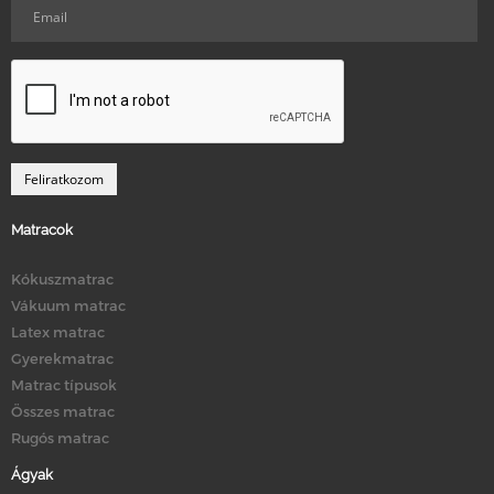
Matracok
Kókuszmatrac
Vákuum matrac
Latex matrac
Gyerekmatrac
Matrac típusok
Összes matrac
Rugós matrac
Ágyak