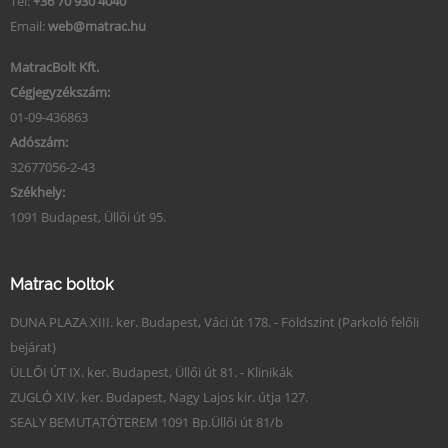
Tel:
+36 70 930 4040
Email:
web@matrac.hu
MatracBolt Kft.
Cégjegyzékszám:
01-09-436863
Adószám:
32677056-2-43
Székhely:
1091 Budapest, Üllői út 95.
Matrac boltok
DUNA PLAZA XIII. ker. Budapest, Váci út 178. - Földszint (Parkoló felőli
bejárat)
ÜLLŐI ÚT IX. ker. Budapest, Üllői út 81. - Klinikák
ZUGLÓ XIV. ker. Budapest, Nagy Lajos kir. útja 127.
SEALY BEMUTATÓTEREM 1091 Bp.Üllői út 81/b