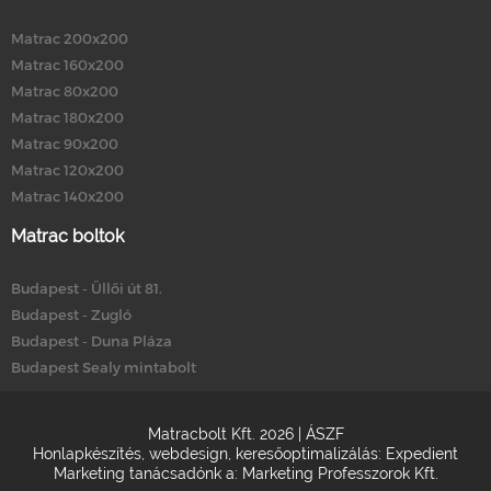
Matrac 200x200
Matrac 160x200
Matrac 80x200
Matrac 180x200
Matrac 90x200
Matrac 120x200
Matrac 140x200
Matrac boltok
Budapest - Üllői út 81.
Budapest - Zugló
Budapest - Duna Pláza
Budapest Sealy mintabolt
Matracbolt Kft. 2026 |
ÁSZF
Honlapkészítés
,
webdesign
,
keresőoptimalizálás
:
Expedient
Marketing tanácsadónk a:
Marketing Professzorok Kft.