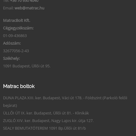
Tel:
+36 70 930 4040
Email:
web@matrac.hu
MatracBolt Kft.
Cégjegyzékszám:
01-09-436863
Adószám:
32677056-2-43
Székhely:
1091 Budapest, Üllői út 95.
Matrac boltok
DUNA PLAZA XIII. ker. Budapest, Váci út 178. - Földszint (Parkoló felőli
bejárat)
ÜLLŐI ÚT IX. ker. Budapest, Üllői út 81. - Klinikák
ZUGLÓ XIV. ker. Budapest, Nagy Lajos kir. útja 127.
SEALY BEMUTATÓTEREM 1091 Bp.Üllői út 81/b