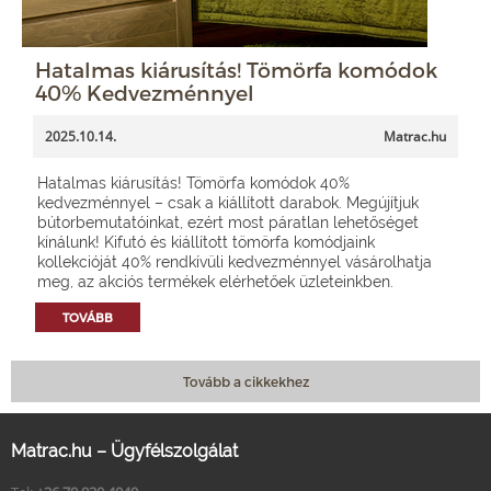
Hatalmas kiárusítás! Tömörfa komódok
40% Kedvezménnyel
2025.10.14.
Matrac.hu
Hatalmas kiárusítás! Tömörfa komódok 40%
kedvezménnyel – csak a kiállított darabok. Megújítjuk
bútorbemutatóinkat, ezért most páratlan lehetőséget
kínálunk! Kifutó és kiállított tömörfa komódjaink
kollekcióját 40% rendkívüli kedvezménnyel vásárolhatja
meg, az akciós termékek elérhetőek üzleteinkben.
TOVÁBB
Tovább a cikkekhez
Matrac.hu – Ügyfélszolgálat