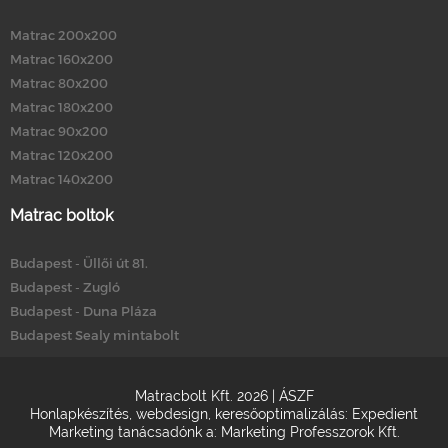
Matrac 200x200
Matrac 160x200
Matrac 80x200
Matrac 180x200
Matrac 90x200
Matrac 120x200
Matrac 140x200
Matrac boltok
Budapest - Üllői út 81.
Budapest - Zugló
Budapest - Duna Pláza
Budapest Sealy mintabolt
Matracbolt Kft. 2026 |
ÁSZF
Honlapkészítés
,
webdesign
,
keresőoptimalizálás
:
Expedient
Marketing tanácsadónk a:
Marketing Professzorok Kft.