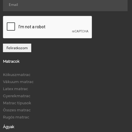
Matracok
Kókuszmatrac
Vákuum matrac
Latex matrac
Gyerekmatrac
Matrac típusok
Összes matrac
Rugós matrac
Ágyak