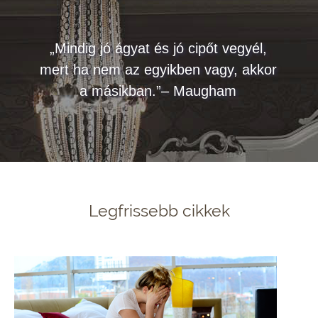
„Mindig jó ágyat és jó cipőt vegyél,
mert ha nem az egyikben vagy, akkor
a másikban.”– Maugham
Legfrissebb cikkek