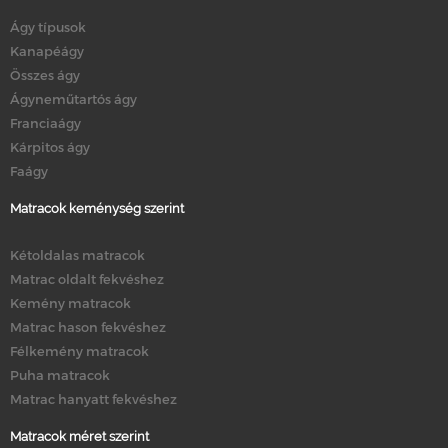
Ágy típusok
Kanapéágy
Összes ágy
Ágyneműtartós ágy
Franciaágy
Kárpitos ágy
Faágy
Matracok keménység szerint
Kétoldalas matracok
Matrac oldalt fekvéshez
Kemény matracok
Matrac hason fekvéshez
Félkemény matracok
Puha matracok
Matrac hanyatt fekvéshez
Matracok méret szerint