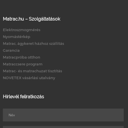
Matrac.hu – Szolgáltatások
Elektroszmogmérés
Nyomástérkép
Matrac, ágykeret házhoz szállítás
Garancia
Matracpróba otthon
Matraccsere program
Matrac- és matrachuzat tisztítás
NOVETEX vásárlási utalvány
Hírlevél feliratkozás