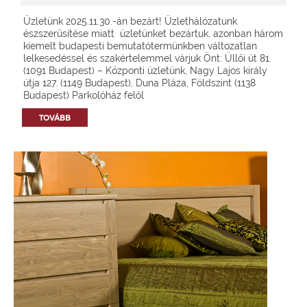
Üzletünk 2025.11.30.-án bezárt! Üzlethálózatunk
észszerűsítése miatt üzletünket bezártuk, azonban három
kiemelt budapesti bemutatótermünkben változatlan
lelkesedéssel és szakértelemmel várjuk Önt: Üllői út 81.
(1091 Budapest) – Központi üzletünk, Nagy Lajos király
útja 127. (1149 Budapest), Duna Pláza, Földszint (1138
Budapest) Parkolóház felől
TOVÁBB