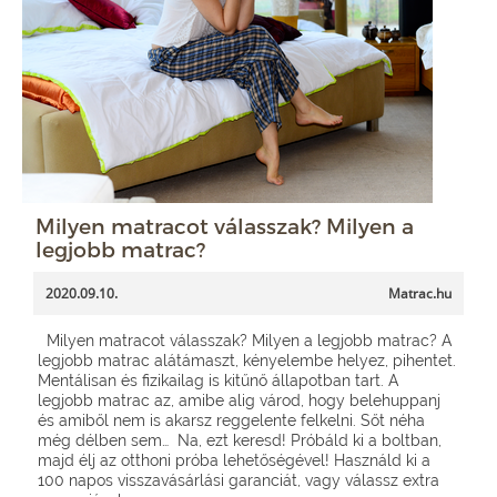
Milyen matracot válasszak? Milyen a
legjobb matrac?
2020.09.10.
Matrac.hu
Milyen matracot válasszak? Milyen a legjobb matrac? A
legjobb matrac alátámaszt, kényelembe helyez, pihentet.
Mentálisan és fizikailag is kitűnő állapotban tart. A
legjobb matrac az, amibe alig várod, hogy belehuppanj
és amiből nem is akarsz reggelente felkelni. Sőt néha
még délben sem… Na, ezt keresd! Próbáld ki a boltban,
majd élj az otthoni próba lehetőségével! Használd ki a
100 napos visszavásárlási garanciát, vagy válassz extra