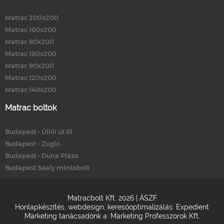
Matrac 200x200
Matrac 160x200
Matrac 80x200
Matrac 180x200
Matrac 90x200
Matrac 120x200
Matrac 140x200
Matrac boltok
Budapest - Üllői út 81.
Budapest - Zugló
Budapest - Duna Pláza
Budapest Sealy mintabolt
Matracbolt Kft. 2026 |
ÁSZF
Honlapkészítés
,
webdesign
,
keresőoptimalizálás
:
Expedient
Marketing tanácsadónk a:
Marketing Professzorok Kft.