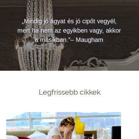
„Mindig jó ágyat és jó cipőt vegyél,
mert ha nem az egyikben vagy, akkor
a másikban.”– Maugham
Legfrissebb cikkek