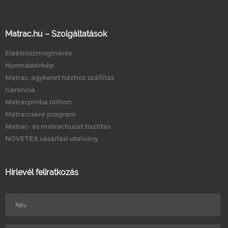
Matrac.hu – Szolgáltatások
Elektroszmogmérés
Nyomástérkép
Matrac, ágykeret házhoz szállítás
Garancia
Matracpróba otthon
Matraccsere program
Matrac- és matrachuzat tisztítás
NOVETEX vásárlási utalvány
Hírlevél feliratkozás