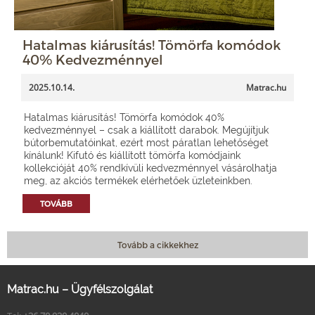
Hatalmas kiárusítás! Tömörfa komódok
40% Kedvezménnyel
2025.10.14.
Matrac.hu
Hatalmas kiárusítás! Tömörfa komódok 40%
kedvezménnyel – csak a kiállított darabok. Megújítjuk
bútorbemutatóinkat, ezért most páratlan lehetőséget
kínálunk! Kifutó és kiállított tömörfa komódjaink
kollekcióját 40% rendkívüli kedvezménnyel vásárolhatja
meg, az akciós termékek elérhetőek üzleteinkben.
TOVÁBB
Tovább a cikkekhez
Matrac.hu – Ügyfélszolgálat