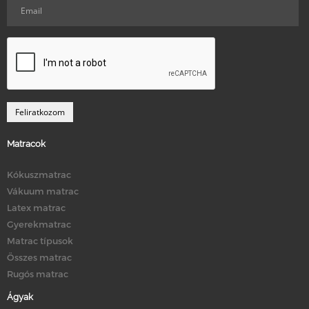
Matracok
Kókuszmatrac
Vákuum matrac
Latex matrac
Gyerekmatrac
Matrac típusok
Összes matrac
Rugós matrac
Ágyak