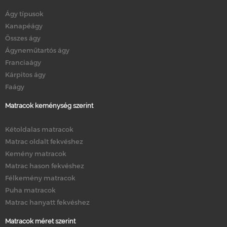
Ágy típusok
Kanapéágy
Összes ágy
Ágyneműtartós ágy
Franciaágy
Kárpitos ágy
Faágy
Matracok keménység szerint
Kétoldalas matracok
Matrac oldalt fekvéshez
Kemény matracok
Matrac hason fekvéshez
Félkemény matracok
Puha matracok
Matrac hanyatt fekvéshez
Matracok méret szerint