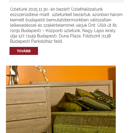
Üzletünk 2025.11.30.-án bezárt! Üzlethálózatunk
észszerűsítése miatt üzletünket bezártuk, azonban három
kiemelt budapesti bemutatótermünkben változatlan
lelkesedéssel és szakértelemmel várjuk Önt: Üllői út 81.
(1091 Budapest) – Központi üzletünk, Nagy Lajos király
útja 127. (1149 Budapest), Duna Pláza, Földszint (1138
Budapest) Parkolóház felől
TOVÁBB