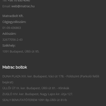
Tel:
+36 70 930 4040
Email:
web@matrac.hu
MatracBolt Kft.
Cégjegyzékszám:
01-09-436863
Adószám:
32677056-2-43
Székhely:
1091 Budapest, Üllői út 95.
Matrac boltok
DUNA PLAZA XIII. ker. Budapest, Váci út 178. - Földszint (Parkoló felőli
bejárat)
ÜLLŐI ÚT IX. ker. Budapest, Üllői út 81. - Klinikák
ZUGLÓ XIV. ker. Budapest, Nagy Lajos kir. útja 127.
SEALY BEMUTATÓTEREM 1091 Bp.Üllői út 81/b