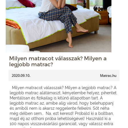
Milyen matracot válasszak? Milyen a
legjobb matrac?
2020.09.10.
Matrac.hu
Milyen matracot válasszak? Milyen a legjobb matrac? A
legjobb matrac alátámaszt, kényelembe helyez, pihentet.
Mentálisan és fizikailag is kitűnő állapotban tart. A
legjobb matrac az, amibe alig várod, hogy belehuppanj
és amiből nem is akarsz reggelente felkelni. Sőt néha
még délben sem… Na, ezt keresd! Próbáld ki a boltban,
majd élj az otthoni próba lehetőségével! Használd ki a
100 napos visszavásárlási garanciát, vagy válassz extra