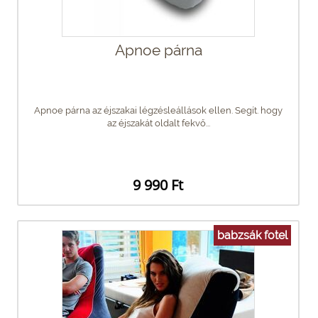
Apnoe párna
Apnoe párna az éjszakai légzésleállások ellen. Segít. hogy
az éjszakát oldalt fekvő...
9 990 Ft
babzsák fotel