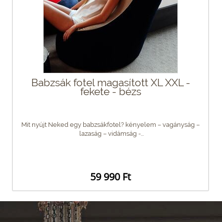
Babzsák fotel magasított XL XXL -
fekete - bézs
Mit nyújt Neked egy babzsákfotel? kényelem – vagányság –
lazaság – vidámság -...
59 990 Ft