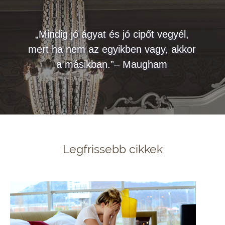
„Mindig jó ágyat és jó cipőt vegyél,
mert ha nem az egyikben vagy, akkor
a másikban.”– Maugham
Legfrissebb cikkek