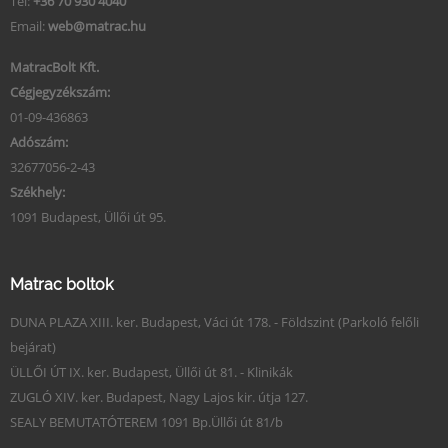
Tel:
+36 70 930 4040
Email:
web@matrac.hu
MatracBolt Kft.
Cégjegyzékszám:
01-09-436863
Adószám:
32677056-2-43
Székhely:
1091 Budapest, Üllői út 95.
Matrac boltok
DUNA PLAZA XIII. ker. Budapest, Váci út 178. - Földszint (Parkoló felőli
bejárat)
ÜLLŐI ÚT IX. ker. Budapest, Üllői út 81. - Klinikák
ZUGLÓ XIV. ker. Budapest, Nagy Lajos kir. útja 127.
SEALY BEMUTATÓTEREM 1091 Bp.Üllői út 81/b