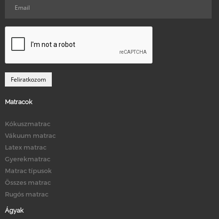
Matracok
Kókuszmatrac
Vákuum matrac
Latex matrac
Gyerekmatrac
Matrac típusok
Összes matrac
Rugós matrac
Ágyak