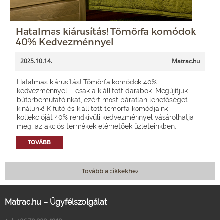
Hatalmas kiárusítás! Tömörfa komódok
40% Kedvezménnyel
2025.10.14.
Matrac.hu
Hatalmas kiárusítás! Tömörfa komódok 40%
kedvezménnyel – csak a kiállított darabok. Megújítjuk
bútorbemutatóinkat, ezért most páratlan lehetőséget
kínálunk! Kifutó és kiállított tömörfa komódjaink
kollekcióját 40% rendkívüli kedvezménnyel vásárolhatja
meg, az akciós termékek elérhetőek üzleteinkben.
TOVÁBB
Tovább a cikkekhez
Matrac.hu – Ügyfélszolgálat