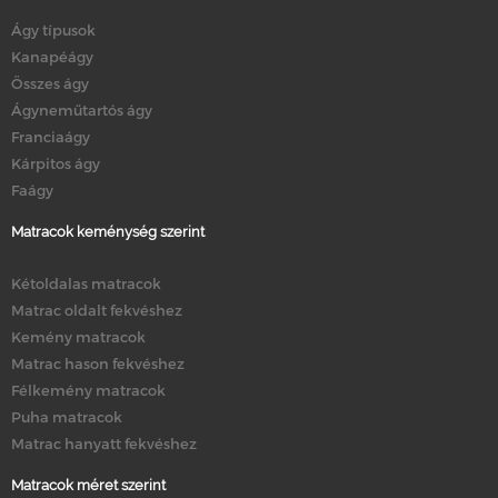
Ágy típusok
Kanapéágy
Összes ágy
Ágyneműtartós ágy
Franciaágy
Kárpitos ágy
Faágy
Matracok keménység szerint
Kétoldalas matracok
Matrac oldalt fekvéshez
Kemény matracok
Matrac hason fekvéshez
Félkemény matracok
Puha matracok
Matrac hanyatt fekvéshez
Matracok méret szerint