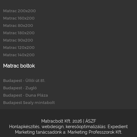
Matrac 200x200
Matrac 160x200
Matrac 80x200
Matrac 180x200
Matrac 90x200
Matrac 120x200
Matrac 140x200
Matrac boltok
Budapest - Üllői út 81.
Budapest - Zugló
Budapest - Duna Pláza
Budapest Sealy mintabolt
Matracbolt Kft. 2026 |
ÁSZF
Honlapkészítés
,
webdesign
,
keresőoptimalizálás
:
Expedient
Marketing tanácsadónk a:
Marketing Professzorok Kft.