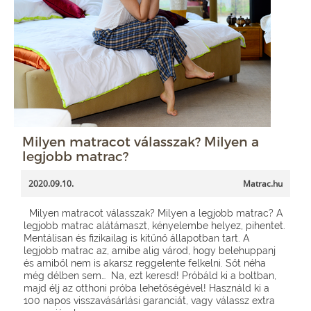
Milyen matracot válasszak? Milyen a
legjobb matrac?
2020.09.10.
Matrac.hu
Milyen matracot válasszak? Milyen a legjobb matrac? A
legjobb matrac alátámaszt, kényelembe helyez, pihentet.
Mentálisan és fizikailag is kitűnő állapotban tart. A
legjobb matrac az, amibe alig várod, hogy belehuppanj
és amiből nem is akarsz reggelente felkelni. Sőt néha
még délben sem… Na, ezt keresd! Próbáld ki a boltban,
majd élj az otthoni próba lehetőségével! Használd ki a
100 napos visszavásárlási garanciát, vagy válassz extra