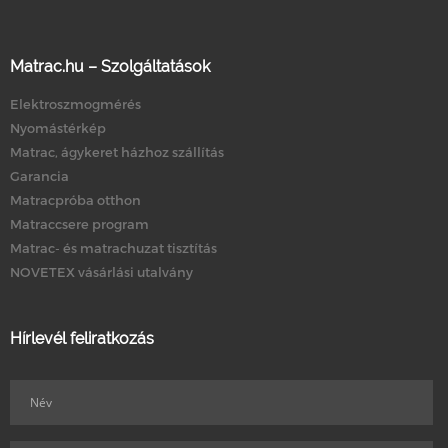
Matrac.hu – Szolgáltatások
Elektroszmogmérés
Nyomástérkép
Matrac, ágykeret házhoz szállítás
Garancia
Matracpróba otthon
Matraccsere program
Matrac- és matrachuzat tisztítás
NOVETEX vásárlási utalvány
Hírlevél feliratkozás