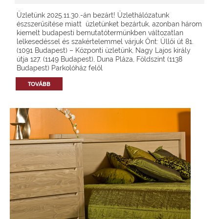
Üzletünk 2025.11.30.-án bezárt! Üzlethálózatunk
észszerűsítése miatt üzletünket bezártuk, azonban három
kiemelt budapesti bemutatótermünkben változatlan
lelkesedéssel és szakértelemmel várjuk Önt: Üllői út 81.
(1091 Budapest) – Központi üzletünk, Nagy Lajos király
útja 127. (1149 Budapest), Duna Pláza, Földszint (1138
Budapest) Parkolóház felől
TOVÁBB