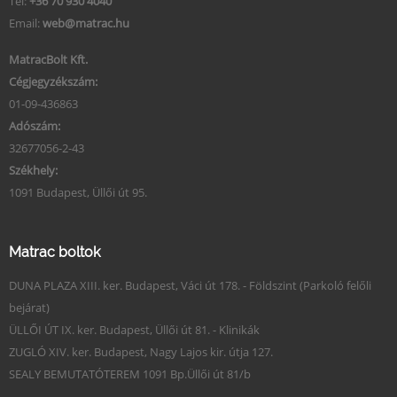
Tel:
+36 70 930 4040
Email:
web@matrac.hu
MatracBolt Kft.
Cégjegyzékszám:
01-09-436863
Adószám:
32677056-2-43
Székhely:
1091 Budapest, Üllői út 95.
Matrac boltok
DUNA PLAZA XIII. ker. Budapest, Váci út 178. - Földszint (Parkoló felőli
bejárat)
ÜLLŐI ÚT IX. ker. Budapest, Üllői út 81. - Klinikák
ZUGLÓ XIV. ker. Budapest, Nagy Lajos kir. útja 127.
SEALY BEMUTATÓTEREM 1091 Bp.Üllői út 81/b