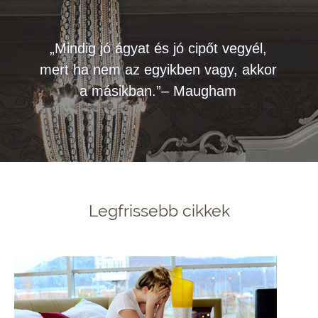
„Mindig jó ágyat és jó cipőt vegyél,
mert ha nem az egyikben vagy, akkor
a másikban.”– Maugham
Legfrissebb cikkek