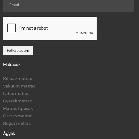
Matracok
Kókuszmatrac
Vákuum matrac
Latex matrac
Gyerekmatrac
Matrac típusok
Összes matrac
Rugós matrac
Ágyak