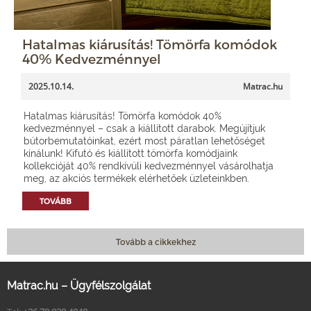
Hatalmas kiárusítás! Tömörfa komódok
40% Kedvezménnyel
2025.10.14.
Matrac.hu
Hatalmas kiárusítás! Tömörfa komódok 40%
kedvezménnyel – csak a kiállított darabok. Megújítjuk
bútorbemutatóinkat, ezért most páratlan lehetőséget
kínálunk! Kifutó és kiállított tömörfa komódjaink
kollekcióját 40% rendkívüli kedvezménnyel vásárolhatja
meg, az akciós termékek elérhetőek üzleteinkben.
TOVÁBB
Tovább a cikkekhez
Matrac.hu – Ügyfélszolgálat