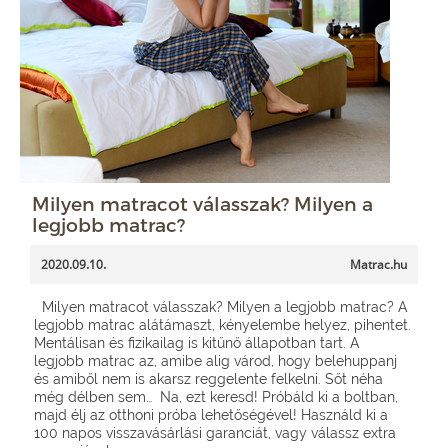
Milyen matracot válasszak? Milyen a
legjobb matrac?
2020.09.10.
Matrac.hu
Milyen matracot válasszak? Milyen a legjobb matrac? A
legjobb matrac alátámaszt, kényelembe helyez, pihentet.
Mentálisan és fizikailag is kitűnő állapotban tart. A
legjobb matrac az, amibe alig várod, hogy belehuppanj
és amiből nem is akarsz reggelente felkelni. Sőt néha
még délben sem… Na, ezt keresd! Próbáld ki a boltban,
majd élj az otthoni próba lehetőségével! Használd ki a
100 napos visszavásárlási garanciát, vagy válassz extra