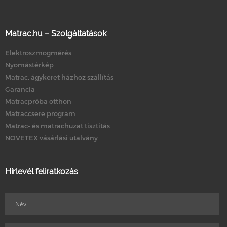
Matrac.hu – Szolgáltatások
Elektroszmogmérés
Nyomástérkép
Matrac, ágykeret házhoz szállítás
Garancia
Matracpróba otthon
Matraccsere program
Matrac- és matrachuzat tisztítás
NOVETEX vásárlási utalvány
Hírlevél feliratkozás