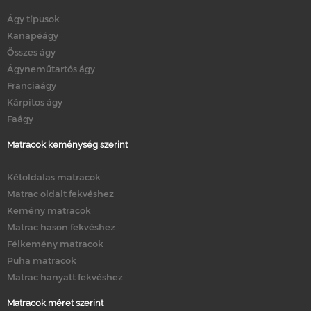
Ágy típusok
Kanapéágy
Összes ágy
Ágyneműtartós ágy
Franciaágy
Kárpitos ágy
Faágy
Matracok keménység szerint
Kétoldalas matracok
Matrac oldalt fekvéshez
Kemény matracok
Matrac hason fekvéshez
Félkemény matracok
Puha matracok
Matrac hanyatt fekvéshez
Matracok méret szerint