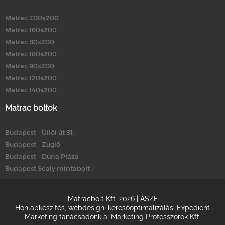
Matrac 200x200
Matrac 160x200
Matrac 80x200
Matrac 180x200
Matrac 90x200
Matrac 120x200
Matrac 140x200
Matrac boltok
Budapest - Üllői út 81.
Budapest - Zugló
Budapest - Duna Pláza
Budapest Sealy mintabolt
Matracbolt Kft. 2026 |
ÁSZF
Honlapkészítés
,
webdesign
,
keresőoptimalizálás
:
Expedient
Marketing tanácsadónk a:
Marketing Professzorok Kft.