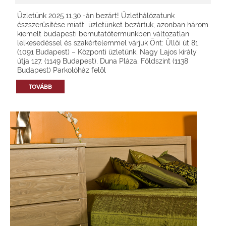
Üzletünk 2025.11.30.-án bezárt! Üzlethálózatunk
észszerűsítése miatt üzletünket bezártuk, azonban három
kiemelt budapesti bemutatótermünkben változatlan
lelkesedéssel és szakértelemmel várjuk Önt: Üllői út 81.
(1091 Budapest) – Központi üzletünk, Nagy Lajos király
útja 127. (1149 Budapest), Duna Pláza, Földszint (1138
Budapest) Parkolóház felől
TOVÁBB