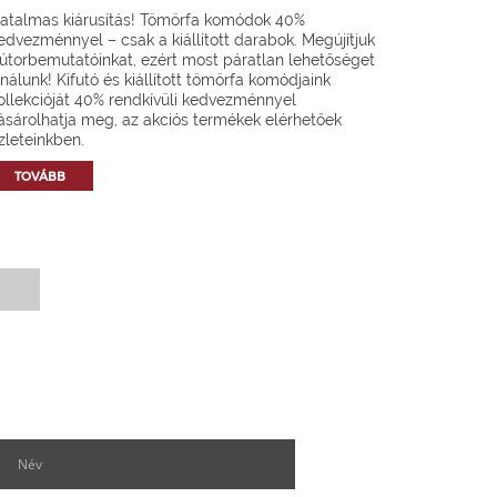
atalmas kiárusítás! Tömörfa komódok 40%
edvezménnyel – csak a kiállított darabok. Megújítjuk
útorbemutatóinkat, ezért most páratlan lehetőséget
ínálunk! Kifutó és kiállított tömörfa komódjaink
ollekcióját 40% rendkívüli kedvezménnyel
ásárolhatja meg, az akciós termékek elérhetőek
zleteinkben.
TOVÁBB
Hírlevél feliratkozás