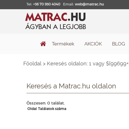
Tel:
+36 70 930 4040
Email:
web@matrac.hu
Termékek
AKCIÓK
BLOG
Főoldal
>
Keresés oldalon: 1 vagy ${99699
Keresés a Matrac.hu oldalon
Összesen: 0 találat.
Oldal
Találatok száma