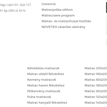
Garancia
gy Lajos kir. útja 127.
Matracpróba otthon
 Bp.Üllői út 81/b
Matraccsere program
Matrac- és matrachuzat tisztítás
NOVETEX vásárlási utalvány
Matracok keménység szerint
Matracok méret
Kétoldalas matracok
Matrac 200x2
Matrac oldalt fekvéshez
Matrac 160x2
Kemény matracok
Matrac 80x20
y
Matrac hason fekvéshez
Matrac 180x2
Félkemény matracok
Matrac 90x20
Puha matracok
Matrac 120x2
Matrac hanyatt fekvéshez
Matrac 140x2