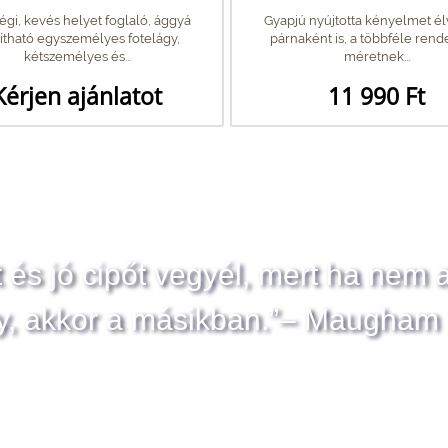
gi, kevés helyet foglaló, ággyá
Gyapjú nyújtotta kényelmet él
ítható egyszemélyes fotelágy,
párnaként is, a többféle rend
kétszemélyes és...
méretnek...
Kérjen ajánlatot
11 990 Ft
t és jó cipőt vegyél, mert ha nem 
y, akkor a másikban.”– Maugham