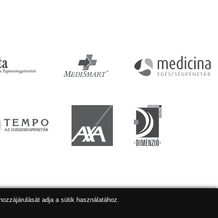
hozzájárulását adja a sütik használatához.
lapkészítés
,
webdesign
,
keresőoptimalizálás
:
Expedient
Marketing tanácsadónk a:
Marketing Professzorok Kft.