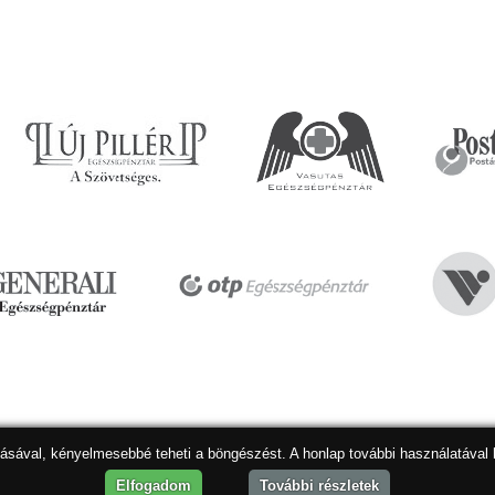
dásával, kényelmesebbé teheti a böngészést. A honlap további használatával 
Hon
Elfogadom
További részletek