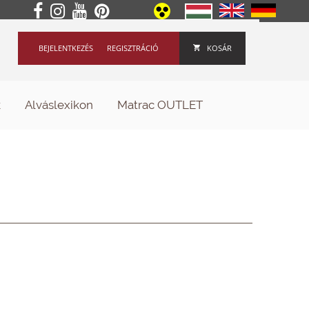
BEJELENTKEZÉS
REGISZTRÁCIÓ
KOSÁR
k
Alváslexikon
Matrac OUTLET