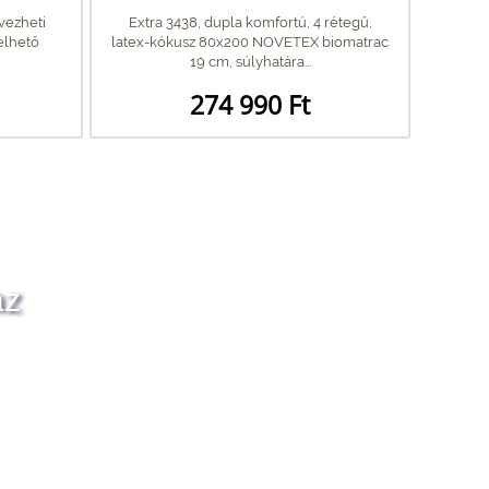
vezheti
Extra 3438, dupla komfortú, 4 rétegű,
elhető
latex-kókusz 80x200 NOVETEX biomatrac
19 cm, súlyhatára...
274 990 Ft
az