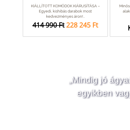
KIÁLLÍTOTT KOMÓDOK KIÁRUSÍTÁSA –
Minősé
Egyedi, kishibás darabok most
alak
kedvezményes áron!...
414 990 Ft
228 245 Ft
„Mindig jó ágya
egyikben vag