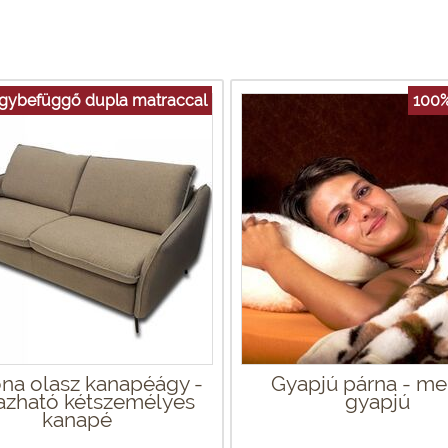
gybefüggő dupla matraccal
100%
na olasz kanapéágy -
Gyapjú párna - me
azható kétszemélyes
gyapjú
kanapé