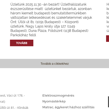
Üzletünk 2025.11.30.-án bezárt! Üzlethálózatunk
H
észszerűsítése miatt üzletünket bezártuk, azonban
k
három kiemelt budapesti bemutatótermünkben
b
változatlan lelkesedéssel és szakértelemmel várjuk
k
Önt: Üllői út 81. (1091 Budapest) – Központi
k
üzletünk, Nagy Lajos király útja 127. (1149
v
Budapest), Duna Pláza, Földszint (1138 Budapest)
ü
Parkolóház felől
TOVÁBB
Tovább a cikkekhez
Matrac.hu – Szolgáltatások
st, Váci út 178. -
Elektroszmogmérés
rat)
Nyomástérkép
Matrac, ágykeret házhoz szállítás
llői út 81. - Klinikák