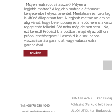
Milyen matracot válasszak? Milyen a
legjobb matrac? A legjobb matrac alátámaszt,
kényelembe helyez, pihentet. Mentálisan és fizikailag
is kitűnő állapotban tart. A legjobb matrac az, amibe
alig várod, hogy belehuppanj és amiből nem is akarsz
reggelente felkelni. Sőt néha még délben sem… Na,
ezt keresd! Próbáld ki a boltban, majd élj az otthoni
próba lehetőségével! Használd ki a 100 napos
visszavásárlási garanciát, vagy válassz extra
garanciával...
TOVÁBB
Matrac.hu –
Matrac boltok
Ügyfélszolgálat
DUNA PLAZA XIII. ker. Budape
Földszint (Parkoló felőli bejá
Tel:
+36 70 930 4040
ÜLLŐI ÚT IX. ker. Budapest, Ü
Email:
web@matrac.hu