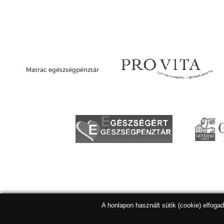
Matrac egészségpénztár
A honlapon használt sütik (cookie) elfoga
Matracbolt Kft. 2026 |
ÁSZF