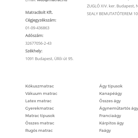
ZUGLÓ XIV. ker. Budapest, Na
MatracBolt Kft.
SEALY BEMUTATÓTEREM 1091
Cégjegyzékszám:
01-09-436863
Adószám:
32677056-2-43
Székhely:
1091 Budapest, Üllői út 95.
Matracok
Ágyak
Kókuszmatrac
Ágy típusok
Vákuum matrac
Kanapéágy
Latex matrac
Összes ágy
Gyerekmatrac
Ágyneműtartós ág
Matrac típusok
Franciaágy
Összes matrac
Kárpitos ágy
Rugós matrac
Faágy