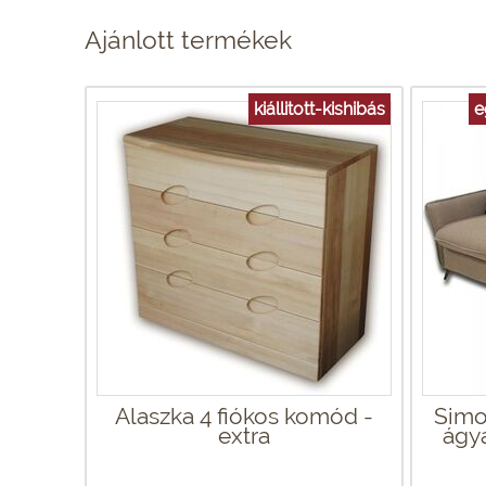
Ajánlott termékek
kiállitott-kishibás
e
Alaszka 4 fiókos komód -
Simo
extra
ágy