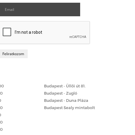
Matrac boltok
 szerint
00
Budapest - Üllői út 81.
00
Budapest - Zugló
0
Budapest - Duna Pláza
00
Budapest Sealy mintabolt
0
00
00