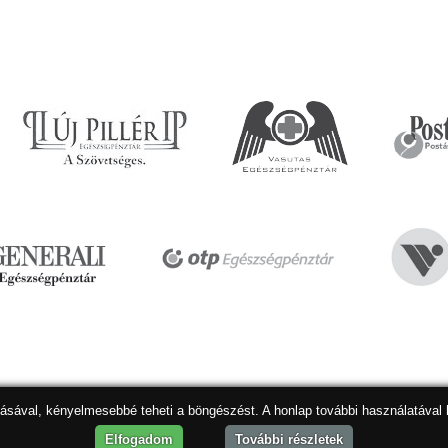
dásával, kényelmesebbé teheti a böngészést. A honlap további használatával 
Hon
Elfogadom
További részletek