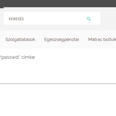
Szolgáltatások
Egészségpénztár
Matrac bolto
c/passwd;' címke