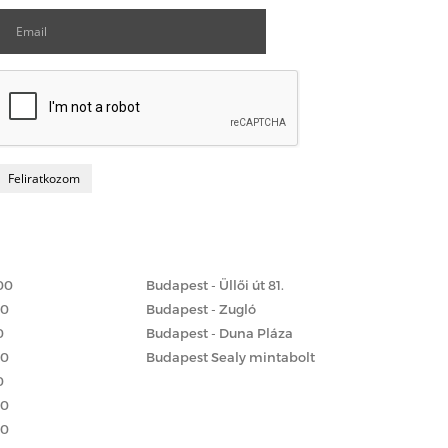
Matrac boltok
 szerint
00
Budapest - Üllői út 81.
00
Budapest - Zugló
0
Budapest - Duna Pláza
00
Budapest Sealy mintabolt
0
00
00