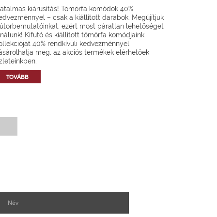
atalmas kiárusítás! Tömörfa komódok 40%
edvezménnyel – csak a kiállított darabok. Megújítjuk
útorbemutatóinkat, ezért most páratlan lehetőséget
ínálunk! Kifutó és kiállított tömörfa komódjaink
ollekcióját 40% rendkívüli kedvezménnyel
ásárolhatja meg, az akciós termékek elérhetőek
zleteinkben.
TOVÁBB
Hírlevél feliratkozás