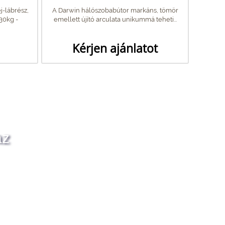
j-lábrész,
A Darwin hálószobabútor markáns, tömör
30kg -
emellett újító arculata unikummá teheti...
Kérjen ajánlatot
az