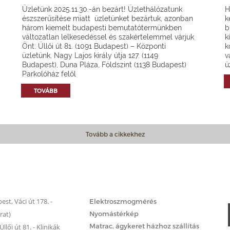
Üzletünk 2025.11.30.-án bezárt! Üzlethálózatunk
H
észszerűsítése miatt üzletünket bezártuk, azonban
k
három kiemelt budapesti bemutatótermünkben
b
változatlan lelkesedéssel és szakértelemmel várjuk
k
Önt: Üllői út 81. (1091 Budapest) – Központi
k
üzletünk, Nagy Lajos király útja 127. (1149
v
Budapest), Duna Pláza, Földszint (1138 Budapest)
ü
Parkolóház felől
TOVÁBB
Tovább a cikkekhez
Matrac.hu – Szolgáltatások
st, Váci út 178. -
Elektroszmogmérés
rat)
Nyomástérkép
Matrac, ágykeret házhoz szállítás
llői út 81. - Klinikák