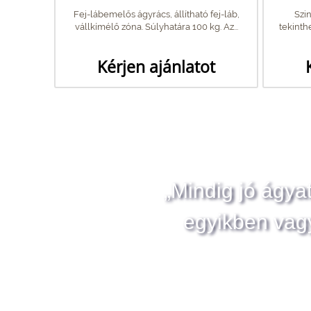
Fej-lábemelős ágyrács, állítható fej-láb,
Szi
vállkímélő zóna. Súlyhatára 100 kg. Az...
tekinth
Kérjen ajánlatot
„Mindig jó ágya
egyikben vag