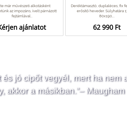
nte már művészeti alkotásként
Deréktámasztó, duplaléces, fix fe
etünk az impozáns, ívelt párnázott
erősítő heveder. Súlyhatára 1
fejtámlával...
80x190,...
Kérjen ajánlatot
62 990 Ft
t és jó cipőt vegyél, mert ha nem 
y, akkor a másikban.”– Maugham