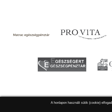
Matrac egészségpénztár
A honlapon használt sütik (cookie) elfoga
Matracbolt Kft. 2026 |
ÁSZF