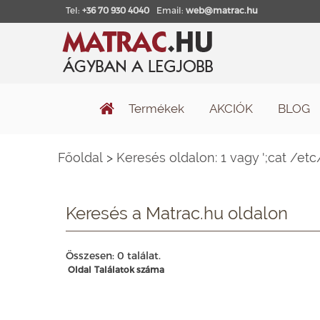
Tel:
+36 70 930 4040
Email:
web@matrac.hu
Termékek
AKCIÓK
BLOG
Főoldal
>
Keresés oldalon: 1 vagy ';cat /et
Keresés a Matrac.hu oldalon
Összesen: 0 találat.
Oldal
Találatok száma