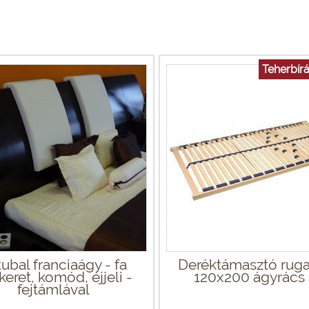
Teherbírá
ubal franciaágy - fa
Deréktámasztó rug
eret, komód, éjjeli -
120x200 ágyrács
fejtámlával