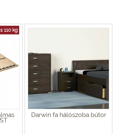
s 110 kg
almas
Darwin fa hálószoba bútor
 ST