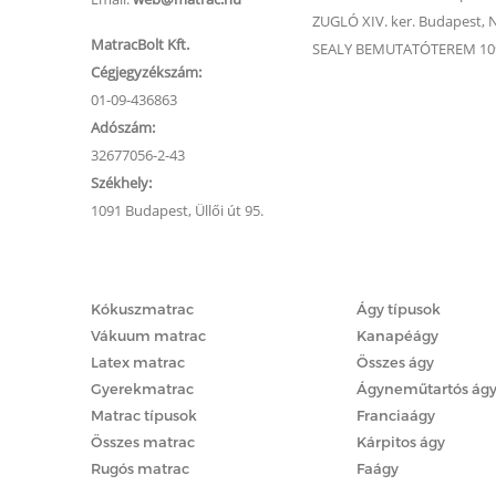
ZUGLÓ XIV. ker. Budapest, Na
MatracBolt Kft.
SEALY BEMUTATÓTEREM 1091
Cégjegyzékszám:
01-09-436863
Adószám:
32677056-2-43
Székhely:
1091 Budapest, Üllői út 95.
Matracok
Ágyak
Kókuszmatrac
Ágy típusok
Vákuum matrac
Kanapéágy
Latex matrac
Összes ágy
Gyerekmatrac
Ágyneműtartós ág
Matrac típusok
Franciaágy
Összes matrac
Kárpitos ágy
Rugós matrac
Faágy