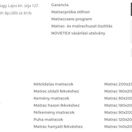
Garancia
gy Lajos kir. útja 127.
Matracpróba otthon
 Bp.Üllői út 81/b
Matraccsere program
Matrac- és matrachuzat tisztítás
NOVETEX vásárlási utalvány
Matracok keménység szerint
Matracok méret
Kétoldalas matracok
Matrac 200x2
Matrac oldalt fekvéshez
Matrac 160x2
Kemény matracok
Matrac 80x20
y
Matrac hason fekvéshez
Matrac 180x2
Félkemény matracok
Matrac 90x20
Puha matracok
Matrac 120x2
Matrac hanyatt fekvéshez
Matrac 140x2