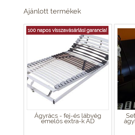
Ajánlott termékek
100 napos visszavásárlási garancia!
Ágyrács - fej-és lábvég
Set
emelős extra-k AD
ágyk