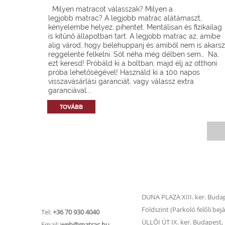
Milyen matracot válasszak? Milyen a
legjobb matrac? A legjobb matrac alátámaszt,
kényelembe helyez, pihentet. Mentálisan és fizikailag
is kitűnő állapotban tart. A legjobb matrac az, amibe
alig várod, hogy belehuppanj és amiből nem is akarsz
reggelente felkelni. Sőt néha még délben sem… Na,
ezt keresd! Próbáld ki a boltban, majd élj az otthoni
próba lehetőségével! Használd ki a 100 napos
visszavásárlási garanciát, vagy válassz extra
garanciával...
TOVÁBB
Matrac.hu –
Matrac boltok
Ügyfélszolgálat
DUNA PLAZA XIII. ker. Budape
Földszint (Parkoló felőli bejá
Tel:
+36 70 930 4040
ÜLLŐI ÚT IX. ker. Budapest, Ü
Email:
web@matrac.hu