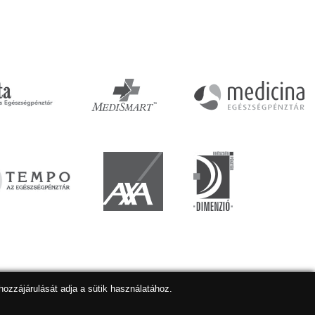
hozzájárulását adja a sütik használatához.
lapkészítés
,
webdesign
,
keresőoptimalizálás
:
Expedient
Marketing tanácsadónk a:
Marketing Professzorok Kft.