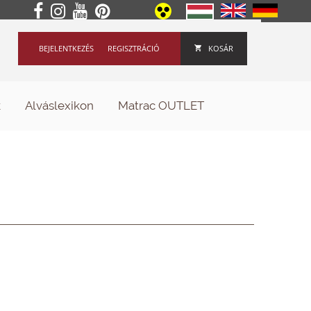
BEJELENTKEZÉS
REGISZTRÁCIÓ
KOSÁR
k
Alváslexikon
Matrac OUTLET