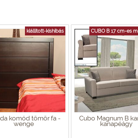
kiállitott-kishibás
CUBO B 17 cm-es ma
ida komód tömör fa -
Cubo Magnum B ka
wenge
kanapéágy