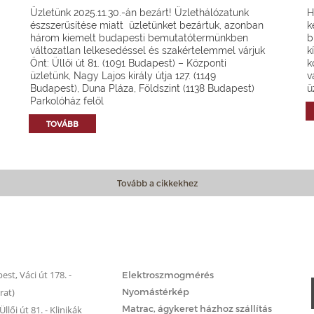
Üzletünk 2025.11.30.-án bezárt! Üzlethálózatunk
H
észszerűsítése miatt üzletünket bezártuk, azonban
k
három kiemelt budapesti bemutatótermünkben
b
változatlan lelkesedéssel és szakértelemmel várjuk
k
Önt: Üllői út 81. (1091 Budapest) – Központi
k
üzletünk, Nagy Lajos király útja 127. (1149
v
Budapest), Duna Pláza, Földszint (1138 Budapest)
ü
Parkolóház felől
TOVÁBB
Tovább a cikkekhez
Matrac.hu – Szolgáltatások
st, Váci út 178. -
Elektroszmogmérés
rat)
Nyomástérkép
Matrac, ágykeret házhoz szállítás
llői út 81. - Klinikák