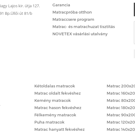
Garancia
gy Lajos kir. útja 127.
Matracpróba otthon
 Bp.Üllői út 81/b
Matraccsere program
Matrac- és matrachuzat tisztítás
NOVETEX vásárlási utalvány
Matracok keménység szerint
Matracok méret
Kétoldalas matracok
Matrac 200x2
Matrac oldalt fekvéshez
Matrac 160x2
Kemény matracok
Matrac 80x20
y
Matrac hason fekvéshez
Matrac 180x2
Félkemény matracok
Matrac 90x20
Puha matracok
Matrac 120x2
Matrac hanyatt fekvéshez
Matrac 140x2