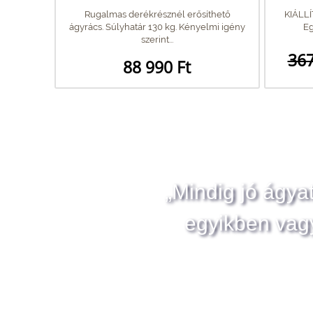
Rugalmas derékrésznél erősíthető
KIÁLL
ágyrács. Súlyhatár 130 kg. Kényelmi igény
Eg
szerint...
367
88 990 Ft
„Mindig jó ágya
egyikben vag