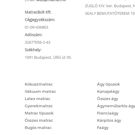
ZUGLÓ XIV. ker. Budapest, Na
MatracBolt Kft.
SEALY BEMUTATÓTEREM 1091
Cégjegyzékszám:
01-09-436863
Adószám:
32677056-2-43
Székhely:
1091 Budapest, Üllői út 95.
Matracok
Ágyak
Kókuszmatrac
Ágy típusok
Vákuum matrac
Kanapéágy
Latex matrac
Összes ágy
Gyerekmatrac
Ágyneműtartós ág
Matrac típusok
Franciaágy
Összes matrac
Kárpitos ágy
Rugós matrac
Faágy