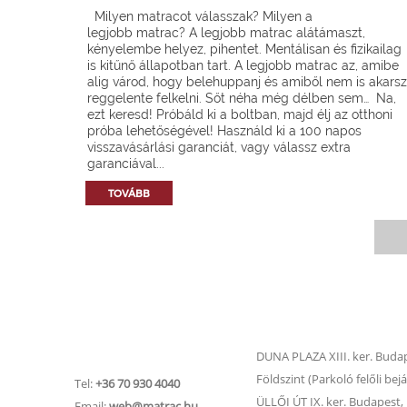
Milyen matracot válasszak? Milyen a
legjobb matrac? A legjobb matrac alátámaszt,
kényelembe helyez, pihentet. Mentálisan és fizikailag
is kitűnő állapotban tart. A legjobb matrac az, amibe
alig várod, hogy belehuppanj és amiből nem is akarsz
reggelente felkelni. Sőt néha még délben sem… Na,
ezt keresd! Próbáld ki a boltban, majd élj az otthoni
próba lehetőségével! Használd ki a 100 napos
visszavásárlási garanciát, vagy válassz extra
garanciával...
TOVÁBB
Matrac.hu –
Matrac boltok
Ügyfélszolgálat
DUNA PLAZA XIII. ker. Budape
Földszint (Parkoló felőli bejá
Tel:
+36 70 930 4040
ÜLLŐI ÚT IX. ker. Budapest, Ü
Email:
web@matrac.hu