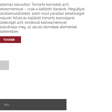
atalmas kiárusítás! Tömörfa komódok 40%
edvezménnyel – csak a kiállított darabok. Megújítjuk
útorbemutatóinkat, ezért most páratlan lehetőséget
ínálunk! Kifutó és kiállított tömörfa komódjaink
ollekcióját 40% rendkívüli kedvezménnyel
ásárolhatja meg, az akciós termékek elérhetőek
zleteinkben.
TOVÁBB
Hírlevél feliratkozás