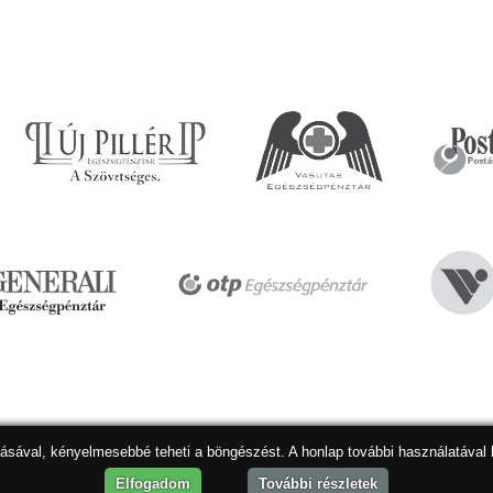
dásával, kényelmesebbé teheti a böngészést. A honlap további használatával 
Hon
Elfogadom
További részletek