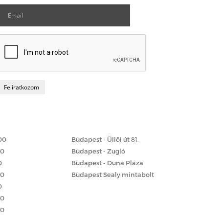
Matrac boltok
 szerint
00
Budapest - Üllői út 81.
00
Budapest - Zugló
0
Budapest - Duna Pláza
00
Budapest Sealy mintabolt
0
00
00