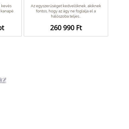
 kevés
Az egyszerűséget kedvelőknek, akiknek
ó kanapé.
fontos, hogy az ágy ne foglalja el a
hálószoba teljes...
ot
260 990 Ft
az