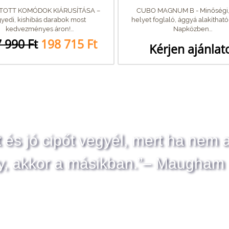
ÍTOTT KOMÓDOK KIÁRUSÍTÁSA –
CUBO MAGNUM B - Minőségi,
yedi, kishibás darabok most
helyet foglaló, ággyá alakíthat
kedvezményes áron!...
Napközben...
 990 Ft
198 715 Ft
Kérjen ajánlat
t és jó cipőt vegyél, mert ha nem 
y, akkor a másikban.”– Maugham