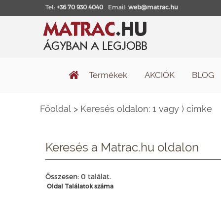
Tel:
+36 70 930 4040
Email:
web@matrac.hu
Termékek
AKCIÓK
BLOG
Főoldal
>
Keresés oldalon: 1 vagy ) címke
Keresés a Matrac.hu oldalon
Összesen: 0 találat.
Oldal
Találatok száma