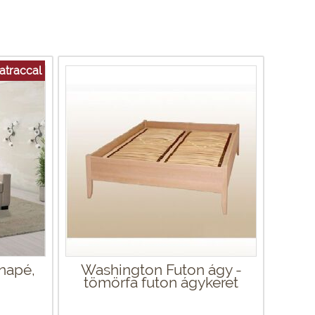
traccal
napé,
Washington Futon ágy -
tömörfa futon ágykeret