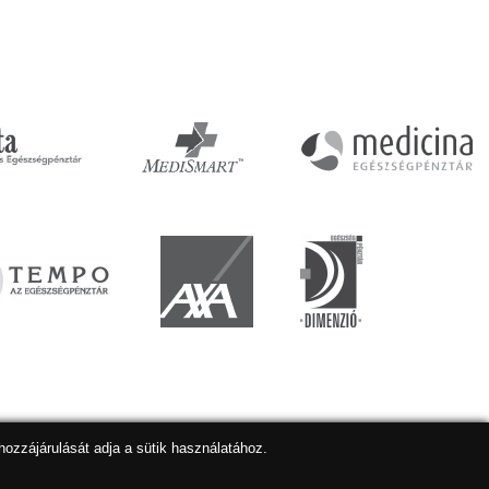
hozzájárulását adja a sütik használatához.
lapkészítés
,
webdesign
,
keresőoptimalizálás
:
Expedient
Marketing tanácsadónk a:
Marketing Professzorok Kft.