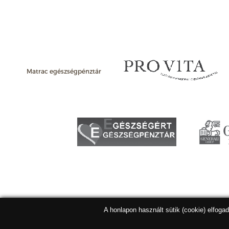
Matrac egészségpénztár
A honlapon használt sütik (cookie) elfoga
Matracbolt Kft. 2026 |
ÁSZF