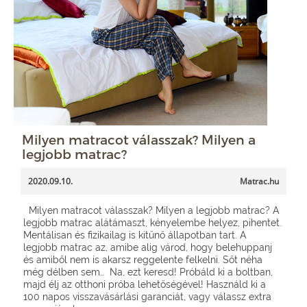
Milyen matracot válasszak? Milyen a
legjobb matrac?
2020.09.10.
Matrac.hu
Milyen matracot válasszak? Milyen a legjobb matrac? A
legjobb matrac alátámaszt, kényelembe helyez, pihentet.
Mentálisan és fizikailag is kitűnő állapotban tart. A
legjobb matrac az, amibe alig várod, hogy belehuppanj
és amiből nem is akarsz reggelente felkelni. Sőt néha
még délben sem… Na, ezt keresd! Próbáld ki a boltban,
majd élj az otthoni próba lehetőségével! Használd ki a
100 napos visszavásárlási garanciát, vagy válassz extra