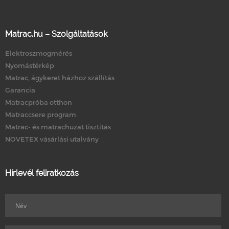
Matrac.hu – Szolgáltatások
Elektroszmogmérés
Nyomástérkép
Matrac, ágykeret házhoz szállítás
Garancia
Matracpróba otthon
Matraccsere program
Matrac- és matrachuzat tisztítás
NOVETEX vásárlási utalvány
Hírlevél feliratkozás