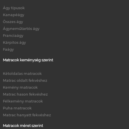
Ágy típusok
Kanapéágy
Összes ágy
Ágyneműtartós ágy
Franciaágy
Kárpitos ágy
Faágy
Matracok keménység szerint
Kétoldalas matracok
Matrac oldalt fekvéshez
Kemény matracok
Matrac hason fekvéshez
Félkemény matracok
Puha matracok
Matrac hanyatt fekvéshez
Matracok méret szerint