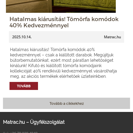
Hatalmas kiárusítás! Tömörfa komódok
40% Kedvezménnyel
2025.10.14.
Matrac.hu
Hatalmas kiárusítás! Tömörfa komódok 40%
kedvezménnyel – csak a kiállított darabok. Megújítjuk
bútorbemutatóinkat, ezért most páratlan lehetőséget
kínálunk! Kifutó és kiállított tömörfa komódjaink
kollekcióját 40% rendkívüli kedvezménnyel vásárolhatja
meg, az akciós termékek elérhetőek üzleteinkben.
TOVÁBB
Tovább a cikkekhez
Matrac.hu – Ügyfélszolgálat