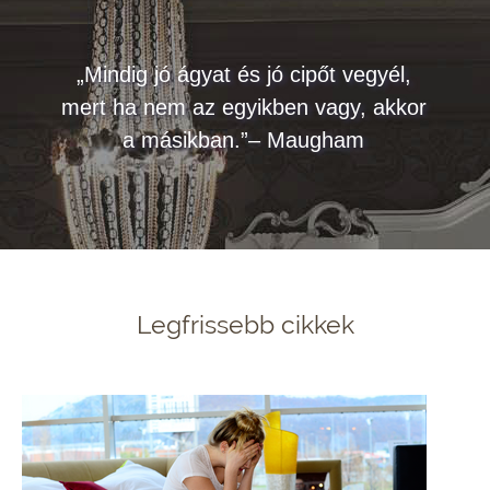
„Mindig jó ágyat és jó cipőt vegyél,
mert ha nem az egyikben vagy, akkor
a másikban.”– Maugham
Legfrissebb cikkek