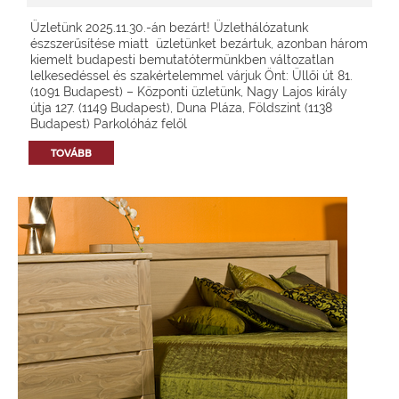
Üzletünk 2025.11.30.-án bezárt! Üzlethálózatunk
észszerűsítése miatt üzletünket bezártuk, azonban három
kiemelt budapesti bemutatótermünkben változatlan
lelkesedéssel és szakértelemmel várjuk Önt: Üllői út 81.
(1091 Budapest) – Központi üzletünk, Nagy Lajos király
útja 127. (1149 Budapest), Duna Pláza, Földszint (1138
Budapest) Parkolóház felől
TOVÁBB