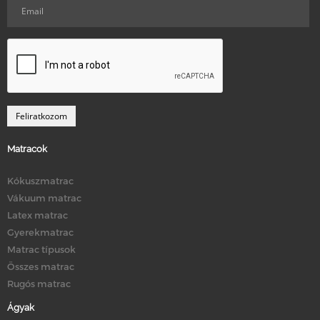
Matracok
Kókuszmatrac
Vákuum matrac
Latex matrac
Gyerekmatrac
Matrac típusok
Összes matrac
Rugós matrac
Ágyak