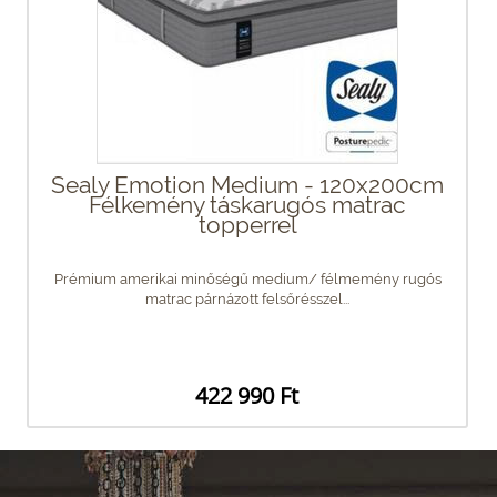
Sealy Emotion Medium - 120x200cm
Félkemény táskarugós matrac
topperrel
Prémium amerikai minőségű medium/ félmemény rugós
matrac párnázott felsőrésszel...
422 990 Ft