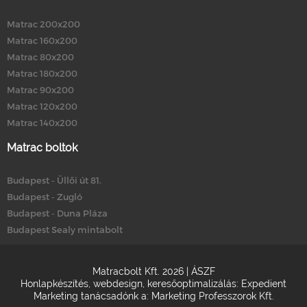
Matrac 200x200
Matrac 160x200
Matrac 80x200
Matrac 180x200
Matrac 90x200
Matrac 120x200
Matrac 140x200
Matrac boltok
Budapest - Üllői út 81.
Budapest - Zugló
Budapest - Duna Pláza
Budapest Sealy mintabolt
Matracbolt Kft. 2026 |
ÁSZF
Honlapkészítés
,
webdesign
,
keresőoptimalizálás
:
Expedient
Marketing tanácsadónk a:
Marketing Professzorok Kft.