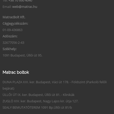
Tel:
+36 70 930 4040
Email:
web@matrac.hu
MatracBolt Kft.
Cégjegyzékszám:
01-09-436863
Adószám:
32677056-2-43
Székhely:
1091 Budapest, Üllői út 95.
Matrac boltok
DUNA PLAZA XIII. ker. Budapest, Váci út 178. - Földszint (Parkoló felőli
bejárat)
ÜLLŐI ÚT IX. ker. Budapest, Üllői út 81. - Klinikák
ZUGLÓ XIV. ker. Budapest, Nagy Lajos kir. útja 127.
SEALY BEMUTATÓTEREM 1091 Bp.Üllői út 81/b