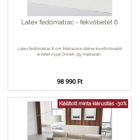
Latex fedőmatrac - fekvőbetét 6
Latex fedőmatrac 6 cm. Matracára rátéve komfortosabb
érzetet nyújt Önnek, így matracán...
98 990 Ft
Kiállított minta kiárusítás -30%