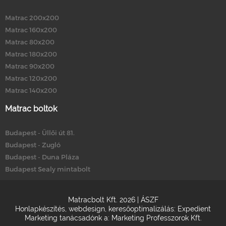
Matrac 200x200
Matrac 160x200
Matrac 80x200
Matrac 180x200
Matrac 90x200
Matrac 120x200
Matrac 140x200
Matrac boltok
Budapest - Üllői út 81.
Budapest - Zugló
Budapest - Duna Pláza
Budapest Sealy mintabolt
Matracbolt Kft. 2026 |
ÁSZF
Honlapkészítés
,
webdesign
,
keresőoptimalizálás
:
Expedient
Marketing tanácsadónk a:
Marketing Professzorok Kft.