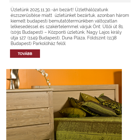
Üzletünk 2025.11.30.-án bezárt! Üzlethálózatunk
észszerűsítése miatt üzletünket bezártuk, azonban három
kiemelt budapesti bemutatótermünkben változatlan
lelkesedéssel és szakértelemmel várjuk Önt: Üllői út 81.
(1091 Budapest) – Központi üzletünk, Nagy Lajos király
útja 127. (1149 Budapest), Duna Pláza, Földszint (1138
Budapest) Parkolóház felől
TOVÁBB