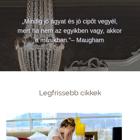
„Mindig jó ágyat és jó cipőt vegyél,
mert ha nem az egyikben vagy, akkor
a másikban.”– Maugham
Legfrissebb cikkek