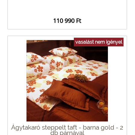
110 990 Ft
vasalást nem igényel
Ágytakaró steppelt taft - barna gold - 2
db párnával