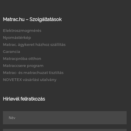
Matrac.hu – Szolgáltatások
Elektroszmogmérés
Nyomástérkép
Matrac, ágykeret házhoz szállítás
Garancia
Matracpróba otthon
Matraccsere program
Matrac- és matrachuzat tisztítás
NOVETEX vásárlási utalvány
Hírlevél feliratkozás