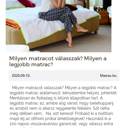
Milyen matracot válasszak? Milyen a
legjobb matrac?
2020.09.10.
Matrac.hu
Milyen matracot válasszak? Milyen a legjobb matrac? A
legjobb matrac alátámaszt, kényelembe helyez, pihentet.
Mentálisan és fizikailag is kitűnő állapotban tart. A
legjobb matrac az, amibe alig várod, hogy belehuppanj
és amiből nem is akarsz reggelente felkelni. Sőt néha
még délben sem… Na, ezt keresd! Próbáld ki a boltban,
majd élj az otthoni próba lehetőségével! Használd ki a
100 napos visszavásárlási garanciát, vagy válassz extra