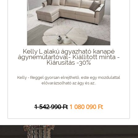
Kelly L alakú ágyazható kanapé
ágyneműtartóval- Kiállított minta -
Kiárusítás -30%
Kelly - Reggel gyorsan elrejthető, este egy mozdulattal
elővarázsolható az ágy és az...
1 542 990 Ft
1 080 090 Ft