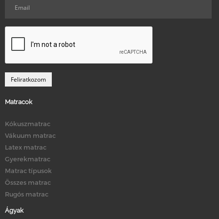
Matracok
Kókuszmatrac
Vákuum matrac
Latex matrac
Gyerekmatrac
Matrac típusok
Összes matrac
Rugós matrac
Ágyak