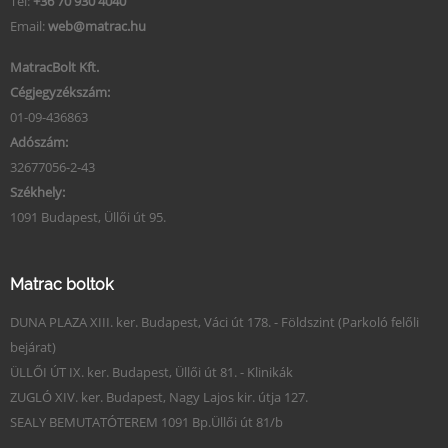
Tel:
+36 70 930 4040
Email:
web@matrac.hu
MatracBolt Kft.
Cégjegyzékszám:
01-09-436863
Adószám:
32677056-2-43
Székhely:
1091 Budapest, Üllői út 95.
Matrac boltok
DUNA PLAZA XIII. ker. Budapest, Váci út 178. - Földszint (Parkoló felőli
bejárat)
ÜLLŐI ÚT IX. ker. Budapest, Üllői út 81. - Klinikák
ZUGLÓ XIV. ker. Budapest, Nagy Lajos kir. útja 127.
SEALY BEMUTATÓTEREM 1091 Bp.Üllői út 81/b