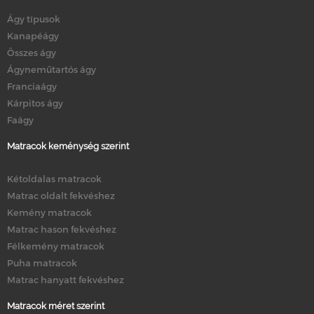
Ágy típusok
Kanapéágy
Összes ágy
Ágyneműtartós ágy
Franciaágy
Kárpitos ágy
Faágy
Matracok keménység szerint
Kétoldalas matracok
Matrac oldalt fekvéshez
Kemény matracok
Matrac hason fekvéshez
Félkemény matracok
Puha matracok
Matrac hanyatt fekvéshez
Matracok méret szerint