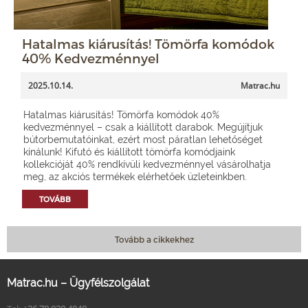
Hatalmas kiárusítás! Tömörfa komódok
40% Kedvezménnyel
2025.10.14.
Matrac.hu
Hatalmas kiárusítás! Tömörfa komódok 40%
kedvezménnyel – csak a kiállított darabok. Megújítjuk
bútorbemutatóinkat, ezért most páratlan lehetőséget
kínálunk! Kifutó és kiállított tömörfa komódjaink
kollekcióját 40% rendkívüli kedvezménnyel vásárolhatja
meg, az akciós termékek elérhetőek üzleteinkben.
TOVÁBB
Tovább a cikkekhez
Matrac.hu – Ügyfélszolgálat