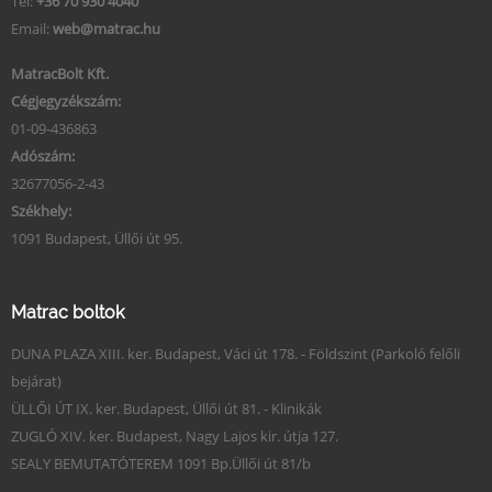
Tel:
+36 70 930 4040
Email:
web@matrac.hu
MatracBolt Kft.
Cégjegyzékszám:
01-09-436863
Adószám:
32677056-2-43
Székhely:
1091 Budapest, Üllői út 95.
Matrac boltok
DUNA PLAZA XIII. ker. Budapest, Váci út 178. - Földszint (Parkoló felőli
bejárat)
ÜLLŐI ÚT IX. ker. Budapest, Üllői út 81. - Klinikák
ZUGLÓ XIV. ker. Budapest, Nagy Lajos kir. útja 127.
SEALY BEMUTATÓTEREM 1091 Bp.Üllői út 81/b