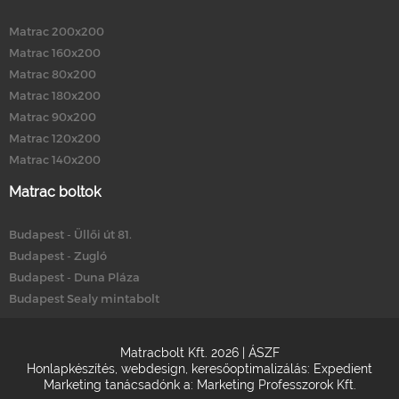
Matrac 200x200
Matrac 160x200
Matrac 80x200
Matrac 180x200
Matrac 90x200
Matrac 120x200
Matrac 140x200
Matrac boltok
Budapest - Üllői út 81.
Budapest - Zugló
Budapest - Duna Pláza
Budapest Sealy mintabolt
Matracbolt Kft. 2026 |
ÁSZF
Honlapkészítés
,
webdesign
,
keresőoptimalizálás
:
Expedient
Marketing tanácsadónk a:
Marketing Professzorok Kft.