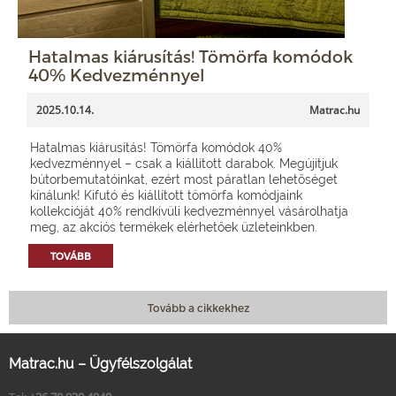
Hatalmas kiárusítás! Tömörfa komódok
40% Kedvezménnyel
2025.10.14.
Matrac.hu
Hatalmas kiárusítás! Tömörfa komódok 40%
kedvezménnyel – csak a kiállított darabok. Megújítjuk
bútorbemutatóinkat, ezért most páratlan lehetőséget
kínálunk! Kifutó és kiállított tömörfa komódjaink
kollekcióját 40% rendkívüli kedvezménnyel vásárolhatja
meg, az akciós termékek elérhetőek üzleteinkben.
TOVÁBB
Tovább a cikkekhez
Matrac.hu – Ügyfélszolgálat