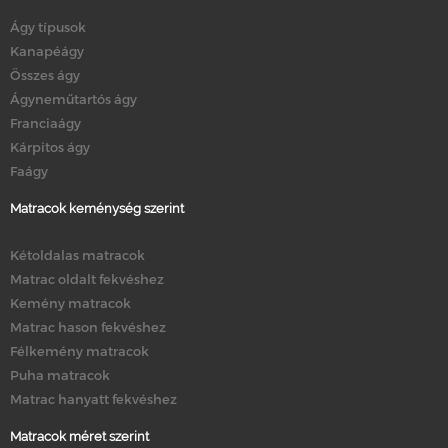
Ágy típusok
Kanapéágy
Összes ágy
Ágyneműtartós ágy
Franciaágy
Kárpitos ágy
Faágy
Matracok keménység szerint
Kétoldalas matracok
Matrac oldalt fekvéshez
Kemény matracok
Matrac hason fekvéshez
Félkemény matracok
Puha matracok
Matrac hanyatt fekvéshez
Matracok méret szerint