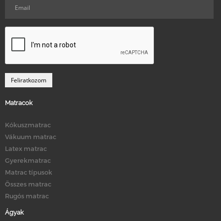
Matracok
Kókuszmatrac
Vákuum matrac
Latex matrac
Gyerekmatrac
Matrac típusok
Összes matrac
Rugós matrac
Ágyak