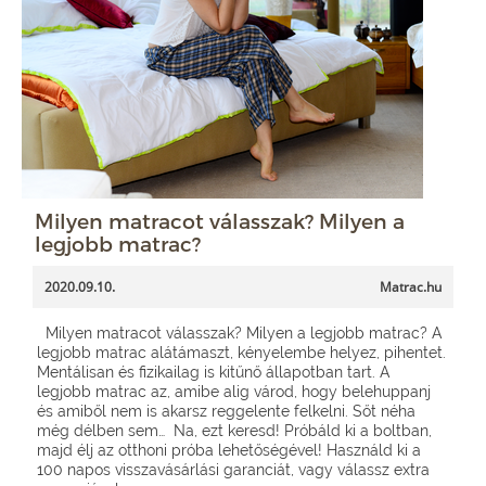
Milyen matracot válasszak? Milyen a
legjobb matrac?
2020.09.10.
Matrac.hu
Milyen matracot válasszak? Milyen a legjobb matrac? A
legjobb matrac alátámaszt, kényelembe helyez, pihentet.
Mentálisan és fizikailag is kitűnő állapotban tart. A
legjobb matrac az, amibe alig várod, hogy belehuppanj
és amiből nem is akarsz reggelente felkelni. Sőt néha
még délben sem… Na, ezt keresd! Próbáld ki a boltban,
majd élj az otthoni próba lehetőségével! Használd ki a
100 napos visszavásárlási garanciát, vagy válassz extra