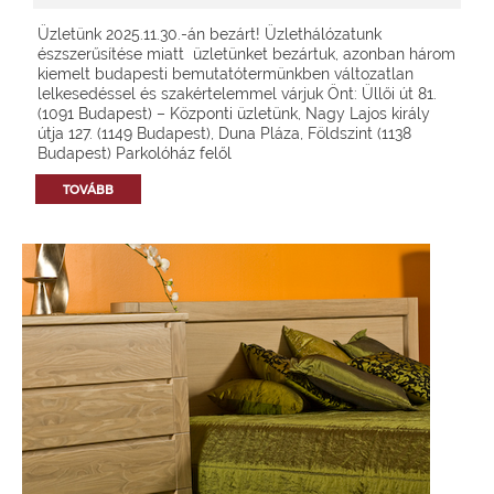
Üzletünk 2025.11.30.-án bezárt! Üzlethálózatunk
észszerűsítése miatt üzletünket bezártuk, azonban három
kiemelt budapesti bemutatótermünkben változatlan
lelkesedéssel és szakértelemmel várjuk Önt: Üllői út 81.
(1091 Budapest) – Központi üzletünk, Nagy Lajos király
útja 127. (1149 Budapest), Duna Pláza, Földszint (1138
Budapest) Parkolóház felől
TOVÁBB