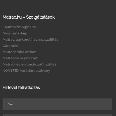
Matrac.hu – Szolgáltatások
Elektroszmogmérés
Nyomástérkép
Matrac, ágykeret házhoz szállítás
Garancia
Matracpróba otthon
Matraccsere program
Matrac- és matrachuzat tisztítás
NOVETEX vásárlási utalvány
Hírlevél feliratkozás