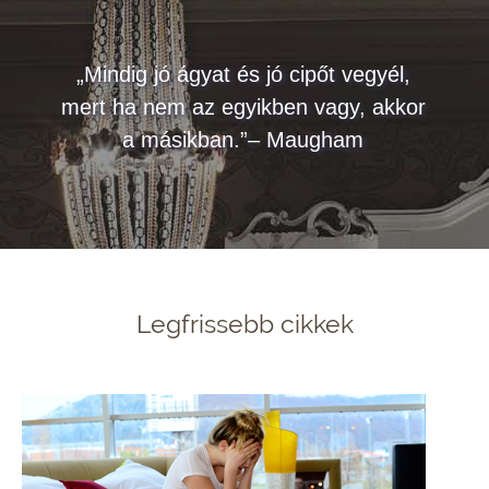
„Mindig jó ágyat és jó cipőt vegyél,
mert ha nem az egyikben vagy, akkor
a másikban.”– Maugham
Legfrissebb cikkek