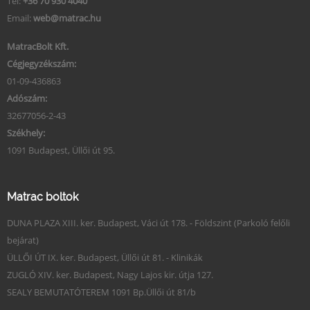
Tel:
+36 70 930 4040
Email:
web@matrac.hu
MatracBolt Kft.
Cégjegyzékszám:
01-09-436863
Adószám:
32677056-2-43
Székhely:
1091 Budapest, Üllői út 95.
Matrac boltok
DUNA PLAZA XIII. ker. Budapest, Váci út 178. - Földszint (Parkoló felőli
bejárat)
ÜLLŐI ÚT IX. ker. Budapest, Üllői út 81. - Klinikák
ZUGLÓ XIV. ker. Budapest, Nagy Lajos kir. útja 127.
SEALY BEMUTATÓTEREM 1091 Bp.Üllői út 81/b