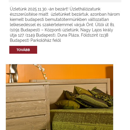
Üzletünk 2025.11.30.-án bezárt! Üzlethálózatunk
észszerűsítése miatt üzletünket bezártuk, azonban három
kiemelt budapesti bemutatótermünkben változatlan
lelkesedéssel és szakértelemmel várjuk Önt: Üllői út 81.
(1091 Budapest) – Központi üzletünk, Nagy Lajos király
útja 127. (1149 Budapest), Duna Pláza, Földszint (1138
Budapest) Parkolóház felől
TOVÁBB