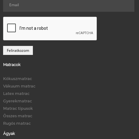
Matracok
Kókuszmatrac
Vákuum matrac
Latex matrac
Gyerekmatrac
Matrac típusok
Összes matrac
Rugós matrac
Ágyak