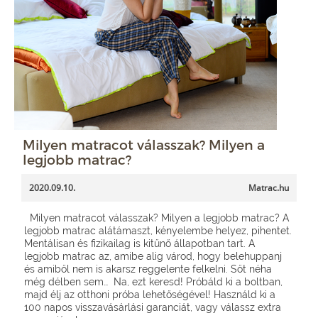
Milyen matracot válasszak? Milyen a
legjobb matrac?
2020.09.10.
Matrac.hu
Milyen matracot válasszak? Milyen a legjobb matrac? A
legjobb matrac alátámaszt, kényelembe helyez, pihentet.
Mentálisan és fizikailag is kitűnő állapotban tart. A
legjobb matrac az, amibe alig várod, hogy belehuppanj
és amiből nem is akarsz reggelente felkelni. Sőt néha
még délben sem… Na, ezt keresd! Próbáld ki a boltban,
majd élj az otthoni próba lehetőségével! Használd ki a
100 napos visszavásárlási garanciát, vagy válassz extra