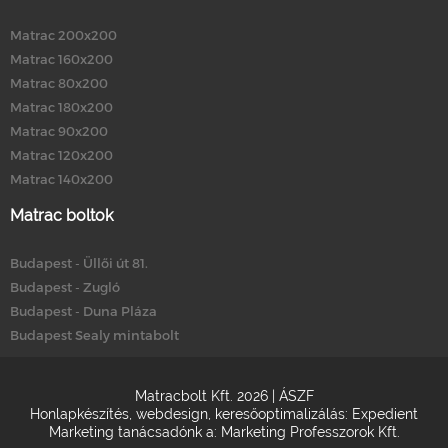
Matrac 200x200
Matrac 160x200
Matrac 80x200
Matrac 180x200
Matrac 90x200
Matrac 120x200
Matrac 140x200
Matrac boltok
Budapest - Üllői út 81.
Budapest - Zugló
Budapest - Duna Pláza
Budapest Sealy mintabolt
Matracbolt Kft. 2026 |
ÁSZF
Honlapkészítés
,
webdesign
,
keresőoptimalizálás
:
Expedient
Marketing tanácsadónk a:
Marketing Professzorok Kft.