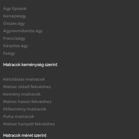
Ágy típusok
Kanapéágy
Összes ágy
Ágyneműtartós ágy
Franciaágy
Kárpitos ágy
Faágy
Matracok keménység szerint
Kétoldalas matracok
Matrac oldalt fekvéshez
Kemény matracok
Matrac hason fekvéshez
Félkemény matracok
Puha matracok
Matrac hanyatt fekvéshez
Matracok méret szerint