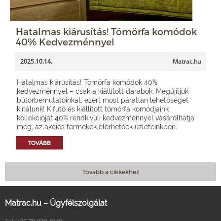
Hatalmas kiárusítás! Tömörfa komódok
40% Kedvezménnyel
2025.10.14.
Matrac.hu
Hatalmas kiárusítás! Tömörfa komódok 40%
kedvezménnyel – csak a kiállított darabok. Megújítjuk
bútorbemutatóinkat, ezért most páratlan lehetőséget
kínálunk! Kifutó és kiállított tömörfa komódjaink
kollekcióját 40% rendkívüli kedvezménnyel vásárolhatja
meg, az akciós termékek elérhetőek üzleteinkben.
TOVÁBB
Tovább a cikkekhez
Matrac.hu – Ügyfélszolgálat