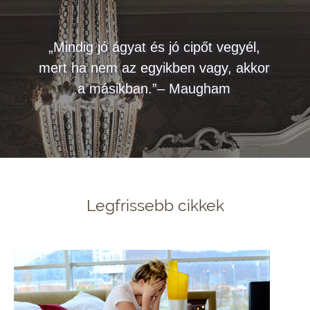
„Mindig jó ágyat és jó cipőt vegyél,
mert ha nem az egyikben vagy, akkor
a másikban.”– Maugham
Legfrissebb cikkek