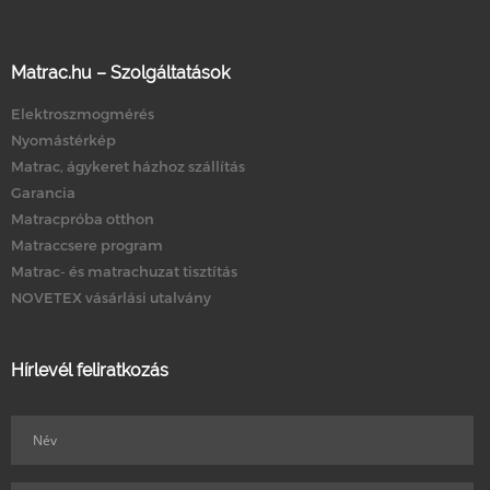
Matrac.hu – Szolgáltatások
Elektroszmogmérés
Nyomástérkép
Matrac, ágykeret házhoz szállítás
Garancia
Matracpróba otthon
Matraccsere program
Matrac- és matrachuzat tisztítás
NOVETEX vásárlási utalvány
Hírlevél feliratkozás